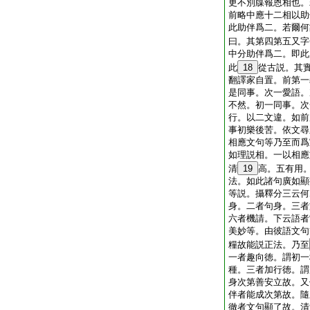
更不別牒報恩相也。
前略中應十二相以助
此助伴爲二。若爾何
曰。其第四第五又字
中分助伴爲二。即此
此
18
從古説。其
翻譯家自置。前第一
是同事。次一愛語。
不然。初一同事。次
行。以二文違。如前
事初樂後苦。依文尋
相應文句等乃至而爲
如理説相。一以相應
清
19
高。五有用
法。如此諸句廣如顯
等説。攝釋分三云何
身。二者句身。三者
六者機請。下云語者
美妙等。由彼語文句
糧故能説正法。乃至
一者趣向徳。謂初一
種。三者加行徳。謂
身次第善安立故。又
伴者能成次第故。隨
徹者文句顯了故。清