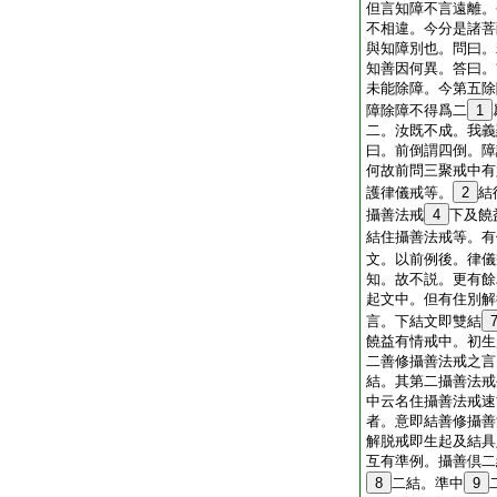
但言知障不言遠離。
不相違。今分是諸菩
與知障別也。問曰。
知善因何異。答曰。
未能除障。今第五除
障除障不得爲二
1
二。汝既不成。我義
曰。前倒謂四倒。障
何故前問三聚戒中有
護律儀戒等。
2
結
攝善法戒
4
下及饒
結住攝善法戒等。有
文。以前例後。律儀
知。故不説。更有餘
起文中。但有住別解
言。下結文即雙結
饒益有情戒中。初生
二善修攝善法戒之言
結。其第二攝善法戒
中云名住攝善法戒速
者。意即結善修攝善
解脱戒即生起及結具
互有準例。攝善倶二
8
二結。準中
9