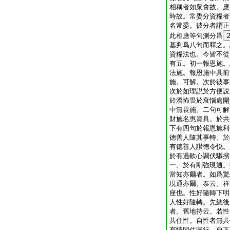
相稱者如衆會故。應
時故。常委分資糧者
名常委。彼分者謂正
此相應等句測分爲
基判爲八句而釋之。
資糧法也。今皆不從
有五。初一報恩施。
法施。報恩施中具前
施。可解。次於彼事
次於如理説於方便説
於濟怖畏於衰惱處開
中無畏施。二句可解
財施名惠資具。於共
下有四句於報恩施利
徳善人隨其事轉。於
有徳善人讃徳令悦。
於有過軟心調伏驅擯
一。於有剛強現通。
當知亦爾者。如爲驚
現通亦爾。泰云。祥
座也。性好隨轉下明
人性好隨轉。先總後
者。舊地持云。若性
共住性。自性者無共
有情同住同行。自下