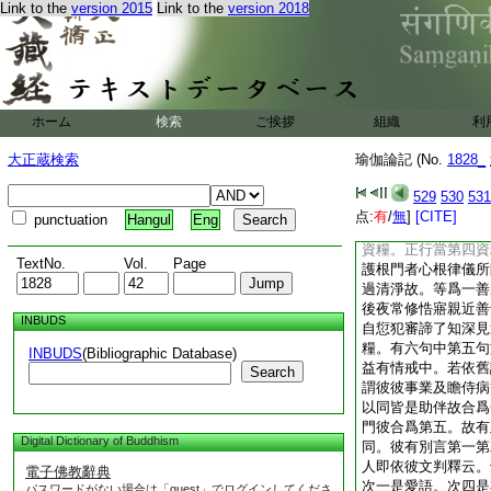
Link to the
version 2015
Link to the
version 2018
並説受得故也。此復
初約三慧明攝善。二
明身業。於諸妙
11
意業。以身語意下總
供養行而無放逸身業
疾病下約悲田以明。
ホーム
検索
ご挨拶
組織
利
景云明七善。今依測
知。三正行。四防守
大正蔵検索
瑜伽論記 (No.
1828_
初後夜常修悎寤。七
護持不犯。九犯已能
529
530
531
地出離地二道資糧中
点:
有
/
無
]
[CITE]
punctuation
Hangul
Eng
五資糧。正能防護根
資糧。正行當第四資
TextNo.
Vol.
Page
護根門者心根律儀所
過清淨故。等爲一善
後夜常修悎寤親近善
INBUDS
自愆犯審諦了知深見
糧。有六句中第五句
INBUDS
(Bibliographic Database)
益有情戒中。若依舊
Search
謂彼彼事業及瞻侍病
以同皆是助伴故合爲
門彼合爲第五。故有
Digital Dictionary of Buddhism
同。彼有別言第一第
人即依彼文判釋云。
電子佛教辭典
次一是愛語。次四是
パスワードがない場合は「guest」でログインしてくださ