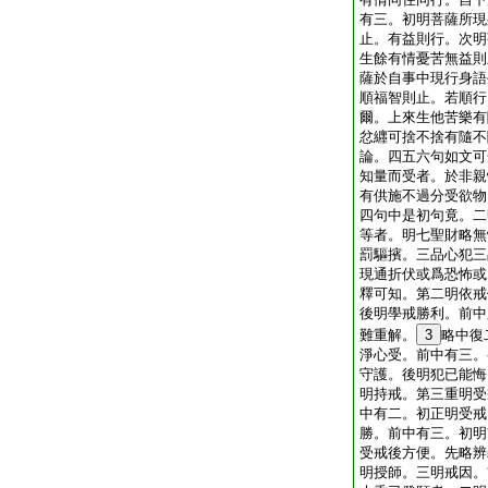
有三。初明菩薩所現
止。有益則行。次明
生餘有情憂苦無益則
薩於自事中現行身語
順福智則止。若順行
爾。上來生他苦樂有
忿纒可捨不捨有隨不
論。四五六句如文可
知量而受者。於非親
有供施不過分受欲物
四句中是初句竟。二
等者。明七聖財略無
罰驅擯。三品心犯三
現通折伏或爲恐怖或
釋可知。第二明依戒
後明學戒勝利。前中
難重解。
3
略中復
淨心受。前中有三。
守護。後明犯已能悔
明持戒。第三重明受
中有二。初正明受戒
勝。前中有三。初明
受戒後方便。先略辨
明授師。三明戒因。