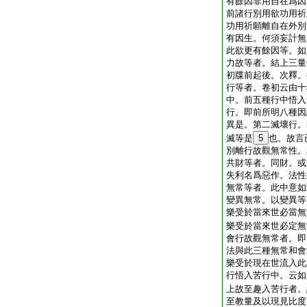
有餘因非用自在爲因
前諸行別用欲功用祈
功用祈願離自在外別
有因生。何須妄計無
此欲更有餘因等。如
力故等者。結上三量
初牒前起後。次釋。
行等者。卷初云由十
中。前五種行中悟入
行。即前所明八種因
異是。第二滅壞行。
滅等是
5
也。故言
別離行故觀無常性。
共財等者。同財。或
失利名爲惡作。法性
無常等者。此中意如
變異無常。以變異等
樂受於當來世必當無
樂受於當來世必定無
會行故觀無常者。即
法與此三種無常和會
樂受於現在世流入此
行悟入苦行中。云如
上故至趣入苦行者。
至教量及以現見比度