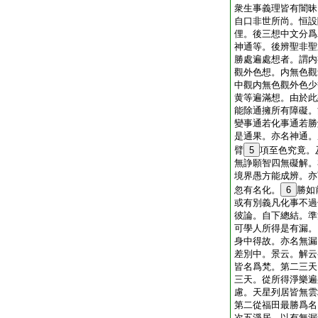
衆生事義理皆有闇昧
自口非世所尚。恒設
俚。後三想中文分爲
神通等。後辨聖非聖
勝處遍處想者。謂内
觀外色想。内無色觀
中觀内無色觀外色少
黄等遍滿想。由於此
能除通擁所有障礙。
變事通若化事通若勝
是通果。亦名神通。
臂
5
項至色究竟。
無諍願智四無礙解。
境界愚方能成辨。亦
忽有名化。
6
勝如
或有別義凡化事不過
彼論。自下總結。準
可學人所得是有漏。
身中得故。亦名無漏
差別中。景云。解云
皆名爲梵。第二三天
三天。從所得淨樂遍
慮。天星列居皆無雲
第二從福田最勝爲名
次五淨居。以有無漏