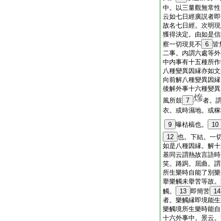
中。以三量觀無常性
云如七日經廣説者即
故名七日經。次明現
獲得決定。由如是信
察一切現見不
6
皆
二事。内謂六處等外
中内事有十五種所作
八種變異因縁亦如文
向前解八種變異因縁
後解外事十六種變異
風所鼓
7
者。
衣。或時濕地。或稼
9
曝枯槁也。
10
12
也。下結。一
如是八種因縁。解十
基同云謂熱故言語時
笑。踡跼。屈曲。謂
所生樂時自能了別樂
擧樂觸未擧苦等故。
觸。
13
即簡苦
14
者。樂觸縁即境能生
樂觸境所生樂時能自
十六外事中。景云。