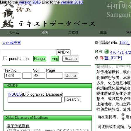
Link to the
version 2015
Link to the
version 2018
想修天耳通。依第八
第九想修心差別通。
想修能引諸聖神通及
礙解種種功徳。如妬
羅綿。又西國法多地
練者。欲作稱毛時練
ホーム
検索
ご挨拶
組織
利
基
符順者。
即身倶
云
大正蔵検索
瑜伽論記 (No.
1828_
化即變化心。勝解想
基
470
471
472
近解等。
遠作
3
云
点:
有
/
無
]
[CITE]
punctuation
Hangul
Eng
者。延短令長麁細相
是變四大。此中但説
TextNo.
Vol.
Page
如佛地論廣解。或由
化勝解想故者。本唯
多身。化心通是神境
INBUDS
身謂由隱化勝解故者
隱化勝解隱多化身唯
INBUDS
(Bibliographic Database)
想成。或以其身於諸
Search
上如地者。此由空界
輕擧柔軟想成。於梵
景
自在迴轉者。
造
Digital Dictionary of Buddhism
云
電子佛教辭典
同彼類或不同類。
パスワードがない場合は「guest」でログインしてくださ