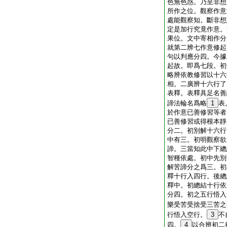
色無色惑。乃至非想
所作之位。觀察作意
處能觀察知。斷非想
定是加行究竟作意。
果位。文中寄相作分
就第二辨七作意修起
句以判應分四。今據
起故。即爲七段。初
略辨依教修習以十六
相。二廣辨十六行了
表釋。表釋具足名善
諦法輪名爲略
1
表
於作意已善修習等者
已善修習或得根本靜
分二。初別解十六行
中有三。初明觀察欲
諦。三當知此中下總
智種依處。初中先別
解苦諦分之爲三。初
釋十行入四行。後總
釋中。初總結十行依
分四。初之五行悟入
樂受苦受捨受三苦之
行悟入空行。
3
不
四。
4
以合辨初二