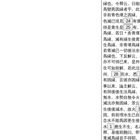
縁也。今釋云。日能
爲變異因縁者乎。此
非前青色壞之因縁。
色滅已現見
24
有
得是黄生是
25
有
爲縁。若日＊灸青壞
爲縁。滅有縁生後黄
生爲縁。非青壞爲縁
若青滅已一切後法全
爲縁也。下反解云。
亦不可得已來。是外
生可如前解。若此法
何。
28
煎水。悉
有因縁。言彼亦因縁
事以來。論主解云。
有與後後生法爲縁。
無水。水勢自無令火
滅法亦無因縁。景云
生後後減水。故火
因。前前増水生已自
念水不能爲因更生後
水
1
應生不生。名
釋。基復助難曰。即
青滅爲縁豈不得耶。