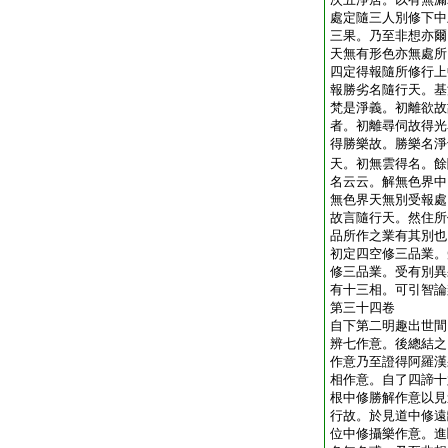
處定隨三人別修下中
三果。乃至非想亦爾
天無有形色亦無處所
四定得報隨所修行上
報勝劣名隨行天。基
梵是淨義。初離欲故
者。初離尋伺故得光
得勝樂故。勝樂名淨
天。初無雲得名。餘
名云云。解無色界中
無色界天無別受報處
故言隨行天。然住所
品所作之業有其別也
初定四空修三品業。
修三品業。受有別異
有十三相。可引智論
第三十四卷
自下第二明趣出世間
辨七作意。後總結之
作意乃至證得阿羅漢
相作意。自了四諦十
根中修勝解作意以見
行故。於見道中修遠
位中修攝樂作意。進