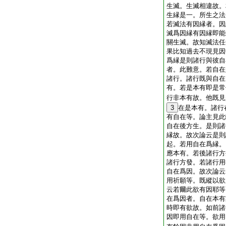
生滅。生滅相違故。
生縁是一。所生之法
若滅法有因縁者。因
滅爲因縁有因縁即能
關生滅。故知滅法任
果比知過去不現見因
爲縁是則諸行與彼自
者。此難意。若自在
諸行。諸行既與自在
有。若是本有即是常
行非本有故。他既見
3
在是本有。諸行
有自在等。論主見此
自在後方生。是則諸
縁故。故次論云是則
起。若用自在爲縁。
應本有。若後諸行方
諸行方發。若諸行用
自在爲因。故次論云
用祈願等。既縱以欲
云若爾此欲有因耶等
在爲因者。自在本有
時即有欲故。如前諸
因即用自在等。欲用