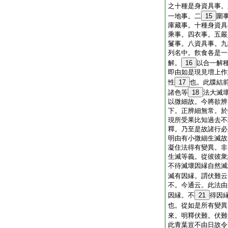
之十種是身資具事。
一地事。二
15
圍
庫藏事。十種身資具
乘事。四衣事。五嚴
鬘事。八資具事。九
列名中。飮食各是一
解。
16
以合一解
即由如是現見増上作
性
17
也。此牒結
諸色等
18
法大滅
以微細故。今將欲辨
下。正辨細無常。於
現所受果比知過去不
釋。乃至是故諸行必
明由有小微細生滅故
凝住法得有變異。非
生滅等義。從彼彼衆
不待滅壞因縁自然滅
滅有因縁。謂伏難云
不。今通云。此法由
因縁。不
21
得因
也。從如是所有變異
來。明釋伏難。伏難
此青葉豈不由日故令