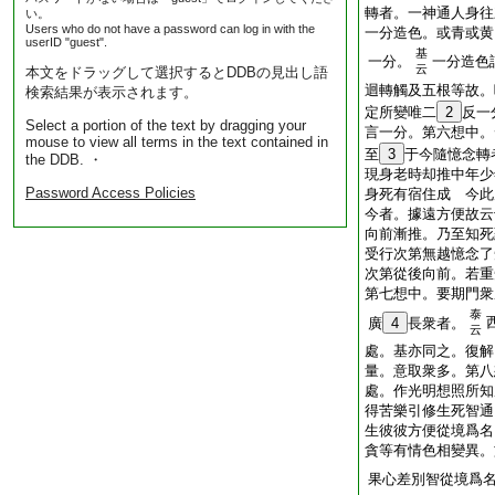
轉者。一神通人身往
い。
Users who do not have a password can log in with the
一分造色。或青或黄
userID "guest".
基
一分。
一分造色
云
本文をドラッグして選択するとDDBの見出し語
迴轉觸及五根等故。
検索結果が表示されます。
定所變唯二
2
反一
Select a portion of the text by dragging your
言一分。第六想中。
mouse to view all terms in the text contained in
至
3
于今隨憶念轉
the DDB. ・
現身老時却推中年少
Password Access Policies
身死有宿住成 今此
今者。據遠方便故云
向前漸推。乃至知死
受行次第無越憶念了
次第從後向前。若重
第七想中。要期門衆
泰
廣
4
長衆者。
云
處。基亦同之。復解
量。意取衆多。第八
處。作光明想照所知
得苦樂引修生死智通
生彼彼方便從境爲名
貪等有情色相變異。
果心差別智從境爲