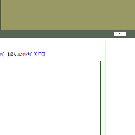
有
] [返り点:
有
/
無
]
[CITE]