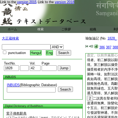
Link to the
version 2015
Link to the
version 2018
離自欲故。若依有學
説。又空識處言思惟
爲稱。無所有處以識
處思惟勝解。有頂解
生處。遍於此處思惟
地。上已依論二門分
ホーム
検索
ご挨拶
組織
利
説。五法之中世間出
者分別中世間正智攝
大正蔵検索
瑜伽論記 (No.
1828_
後得智攝。唯慧爲性
諸定障引生勝徳非餘
386
387
388
四蘊性。眷屬五蘊性
punctuation
Hangul
Eng
盡定。以前所薫厭心
境者。初二解脱以顯
TextNo.
Vol.
Page
境。第三解脱以攝受
攝受相者於内淨不淨
展轉一味。如對法説
INBUDS
眞如爲境。初三解脱
脱唯無色爲境。爲斷
INBUDS
(Bibliographic Database)
脱無所縁也。五凡聖
Search
通凡聖得。第八解脱
2
二説異生聖者同
道通得無爽。除變化
Digital Dictionary of Buddhism
十五云。初三解脱於
引發諸聖神通。不與
電子佛教辭典
自説不還阿羅漢所作
パスワードがない場合は「guest」でログインしてくださ