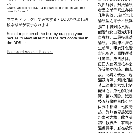
い。
次四解脱。對法論説
Users who do not have a password can log in with the
者聖之弟子異生亦得
userID "guest".
凡聖皆得。論唯説此
本文をドラッグして選択するとDDBの見出し語
論説聖之弟子不説異
検索結果が表示されます。
揚二十説對除六障。
能變能化由觀光明殊
Select a portion of the text by dragging your
自在故。二最極現法
mouse to view all terms in the text contained in
論説。能斷淨不淨色
the DDB. ・
生起障。即於淨色變
Password Access Policies
變化相違。體即硬澁
往還障。第四所除。
便已入色四定根本之
諍等勝功徳障。由識
故。此爲方便已。起
漏及有障。漏謂煩惱
苦二法由第六第七解
能除之。第七解脱除
障。第八所除。滅定
後五解脱唯言能引想
位亦不相違。七依身
起。許無色界起滅定
起由教力故。此卷論
謂生欲界故。有義不
遍處爲果。必在欲界