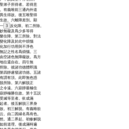
聖弟子所得者。若得意
。有義唯前三通内外道
異生得故。後五唯聖得
生故。六離障差別。顯
一
3
反化障。初二所除。
妙無礙及爲少多等得
樂住障。第三所除。對法
變化障及於此中煩惱
化加行功用與不淨色
無記之性名爲煩惱。三
由空諸色無障礙故。爲方
地往還自在。四引無
所除。彼諸功徳體即識
第四靜慮發諸功徳。五諸
有謂有頂。此即無色惑
脱所除。第六解脱正
之令遠。六寂靜最極住
寂靜極勝住故。第十五説
受滅等至者。依成滿
起者。後五解脱三界身
故。初三解脱。有義唯欲
云。由二因縁名爲有色。
然。通二界起。初修解脱
如前道理。後成滿時遍