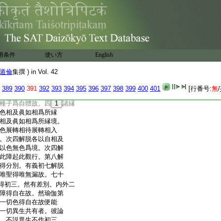
等得不要離染故此不
自地者。由彼二名自地
無有爲自地名。故於識
脱亦然。下之三地名想
勝解唯在根本非近分
別。三出體性者。七十三
用条件
使い方
English
世間正智爲自性。有漏
。無漏者即無分別智
遁倫
集撰 ) in Vol. 42
。縁色非色及眞如境離
能故。若相應體初七
389
390
391
392
393
394
395
396
397
398
399
400
401
[行番号:
無
/
。第八解脱二十二法滅
種子爲自體故。四
1
諸縁
色相及眞如相爲所縁
相及眞如相爲所縁境。
色展轉相待展轉相入
。次四解脱各以自相及
以色無色爲境。次四解
此障起此觀行。第八解
得分別。有義初七解脱
唯聖得唯無漏故。七十
得初三。然有差別。内外二
障得自在故。然瑜伽第
一切色得自在故便能
一切異生共有者。彼論
。不説異生不作初三。