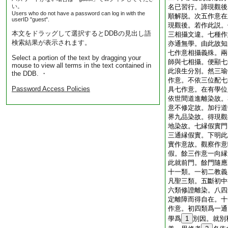
い。
名已習行。諦現觀後
Users who do not have a password can log in with the
順解脱。次五作意在
userID "guest".
現觀後。若作此説。
本文をドラッグして選択するとDDBの見出し語
三相攝文違。七種作
検索結果が表示されます。
亦通無學。由此故知
七作意相攝義殊。兩
Select a portion of the text by dragging your
師與七相攝。便顯七
mouse to view all terms in the text contained in
此浪生分別。然三瑜
the DDB. ・
作意。不依三位配七
Password Access Policies
具七作意。在有學位
依世間道進離染故。
意不修定故。加行道
界九品染故。得現觀
地染故。七縁假實門
三通縁假實。下明此
實作意故。觀察作意
假。餘三作意一向縁
此就前門。餘門隨應
十一類。一初二教義
凡聖三類。五斷初中
六類修證離染。八四
定離障而得自在。十
作意。初四類爲一通
學爲
1
別因。就別