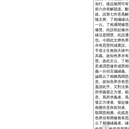
加行。後品無間可有
前六亦有解脱道。斷
故。説第七作意爲解
隨文辨。了相攝縁法
一云。了相通聞修慧
修慧。此説初起修亦
縁法是聞慧。此説通
也。今因此文辨色界
亦有思慧同成實説。
手居士生無熱天彼中
其義。故知色界亦有
慧。故此文云。了相
意者謂思修所成慧相
義一分但言攝縁義。
論既云了相猶爲聞思
意。故知色界亦有思
蓋諧此乎。又對法第
所求義發正方便。範
意。爲所求義者。爲
發正方便者。發起修
相應作意與前別者。
取聞思相應。此疏意
色界但有聞修無有思
云了相攝縁義者。縁
作意
1
作意與思慧