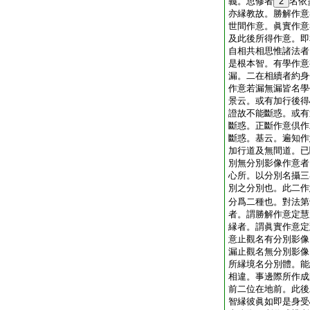
義。思修者
2
名依
亦縁教故。勝解作意
世間作意。眞實作意
及此後所得作意。即
自相共相思惟諸法者
是根本智。有學作意
漏。二在相續者約身
作意若漏無漏皆名學
景云。或有加行後得
證故不能斷惑。或有
斷惑。正斷作意倶作
斷惑。基云。遍知作
加行道及無間道。已
別無分別影像作意者
心所。以分別名攝三
別之分別也。此二作
分爲二種也。對法第
者。謂勝解作意定慧
縁者。謂眞實作意定
意止觀名有分別影像
漏止觀名無分別影像
所縁境名分別體。能
相違。事邊際所作成
前二位在地前。此後
智縁彼眞如即是身受