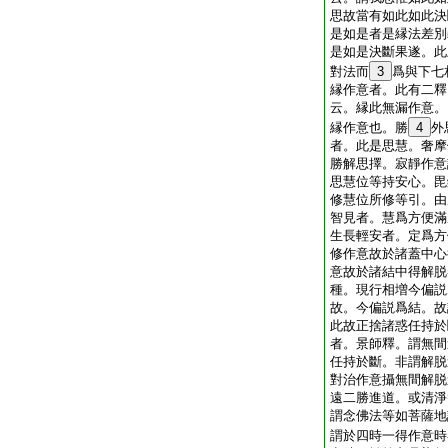
思故當有如此如此決
是如是者是縁法差別
是如是決斷果遂。此
對法而
3
爲與下七
縁作意者。此有二釋
云。縁此無漏作意。
縁作意也。勝
4
外
者。此是思慧。奢摩
勝解思擇。寂靜作意
思慧位等持安心。毘
修慧位所修等引。由
智見者。慧爲方便滿
生長輕安者。定爲方
修作意故於諸蓋中心
意故於諸結中得解脱
種。現行相増今偏説
故。今偏説爲結。故
此故正捨諸惑任持於
者。景師釋。謂無間
任持於斷。非謂解脱
對治作意攝無間解脱
遠二勝進道。或清淨
謂念佛法等如菩薩地
謂於四時一得作意時