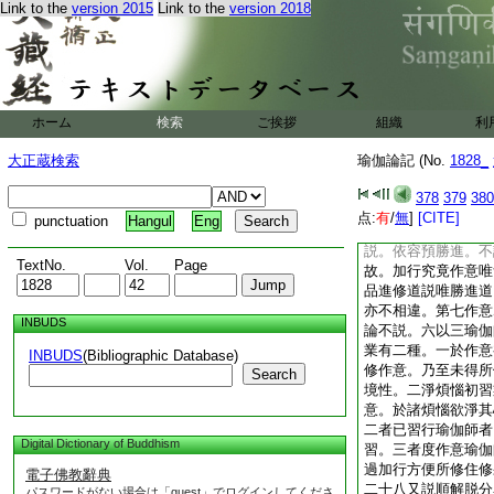
Link to the
version 2015
Link to the
version 2018
門。基師解云。了相
勝進二道。遠離作意
四道。加行究竟作意
意唯解脱道。此依二
加行無間等皆前品勝
那刹那容具四故。義
ホーム
検索
ご挨拶
組織
利
相勝解故通勝進引生
加行。後品無間是前
大正蔵検索
瑜伽論記 (No.
1828_
勝進。通依九地
2
二説了相勝解加行道
378
379
380
意無間道攝攝樂作意
点:
有
/
無
]
[CITE]
punctuation
Hangul
Eng
進道攝者。此依初離
説。依容預勝進。不
TextNo.
Vol.
Page
故。加行究竟作意唯
品進修道説唯勝進道
亦不相違。第七作意
INBUDS
論不説。六以三瑜伽
業有二種。一於作意
INBUDS
(Bibliographic Database)
修作意。乃至未得所
Search
境性。二淨煩惱初習
意。於諸煩惱欲淨其
二者已習行瑜伽師者
Digital Dictionary of Buddhism
習。三者度作意瑜伽
過加行方便所修住修
電子佛教辭典
二十八又説順解脱分
パスワードがない場合は「guest」でログインしてくださ