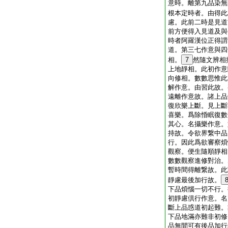
意時。離第九品染無
根本定時者。由得此
慮。此前二時是見道
前方便得入見道及與
時者阿羅漢位正得謂
道。第三七作意與四
相。
7
然隨文辨相
上地靜相。此初作意
向修相。數數思惟此
解作意。由習此故。
遠離作意故。諸上品
復欣樂上斷。見上斷
喜樂。爲除惛眠復數
其心。名攝樂作意。
持故。令欲界繋中品
行。因此爲欲審察煩
觀察。便生隨順靜相
數數觀察進修對治。
暫時間得離繋故。此
靜慮最後加行故。
下品煩惱一切不行。
初靜慮倶行作意。名
斷上品惑道初起難。
下品地滿亦難非初修
品無間可有後品加行