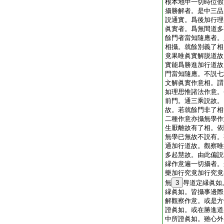
根本地中一切時位假
攝勝解者。是中三品
説通實。爲後加行理
眞實者。爲無間道多
餘門者當知隨應者。
相攝。就餘別義了相
竟果唯眞實解脱道故
實能爲勝進加行道故
門當知隨應。不説七
文解眞實作意相。謂
如理思惟諸法作意。
前門。通三乘説故。
故。若就餘門非了相
二種作意亦攝無學作
生厭離故有了相。依
無學已無故不説有。
通加行道故。觀察唯
多起慧故。由此偏説
縁作意遍一切攝者。
樂加行究竟加行究竟
無
3
㝵道定縁眞如
縁眞如。皆攝事邊際
解觀察作意。或是方
證眞如。或在勝進道
中所證眞如。雖心外