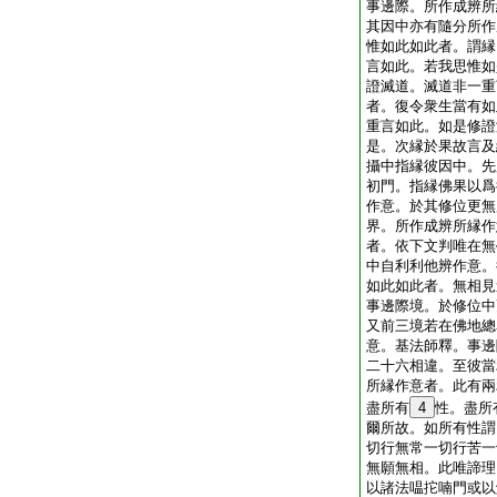
事邊際。所作成辨所
其因中亦有隨分所作
惟如此如此者。謂縁
言如此。若我思惟如
證滅道。滅道非一重
者。復令衆生當有如
重言如此。如是修證
是。次縁於果故言及
攝中指縁彼因中。先
初門。指縁佛果以爲
作意。於其修位更無
界。所作成辨所縁作
者。依下文判唯在無
中自利利他辨作意。
如此如此者。無相見
事邊際境。於修位中
又前三境若在佛地總
意。基法師釋。事邊
二十六相違。至彼當
所縁作意者。此有兩
盡所有
4
性。盡所
爾所故。如所有性謂
切行無常一切行苦一
無願無相。此唯諦理
以諸法嗢拕喃門或以