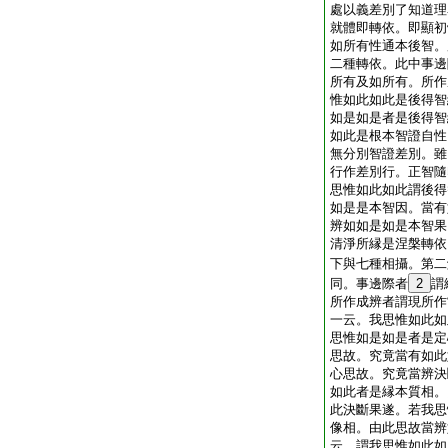
處以義差別了知道理
就體即轉依。即顯初
如所有性通本後智。
二種轉依。此中事邊
所有及如所有。所作
惟如此如此是後得智
如是如是者是後得智
如此是根本智證自性
無分別智證差別。雖
行作差別行。正智隨
思惟如此如此謂後得
如是是本智因。當有
辨如如是如是本智果
清淨所縁是涅槃轉依
下與七種相攝。第二
同。事邊際者
2
謂
所作成辨者謂現所作
一云。我思惟如此如
思惟如是如是者是定
思故。究竟當有如此
心思故。究竟當辨決
如此者是縁本質相。
此決斷果遂。若我思
像相。由此思故當辨
云。謂我思惟如此如