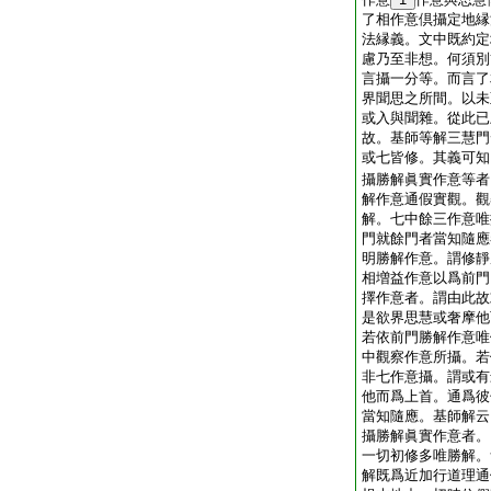
了相作意倶攝定地縁
法縁義。文中既約定
慮乃至非想。何須別
言攝一分等。而言了
界聞思之所間。以未
或入與聞雜。從此已
故。基師等解三慧門
或七皆修。其義可知
攝勝解眞實作意等者
解作意通假實觀。觀
解。七中餘三作意唯
門就餘門者當知隨應
明勝解作意。謂修靜
相増益作意以爲前門
擇作意者。謂由此故
是欲界思慧或奢摩他
若依前門勝解作意唯
中觀察作意所攝。若
非七作意攝。謂或有
他而爲上首。通爲彼
當知隨應。基師解云
攝勝解眞實作意者。
一切初修多唯勝解。
解既爲近加行道理通