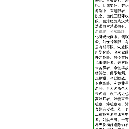
變化。當知是善。若
記。此無染汚。若約
處別中。言慧眼者。
説之。然此三眼即收
眼。舊諸經論或説慧
法眼觀空慧眼觀有。
名佛眼。如智論説。
化身現受肉眼。無瞚
瞬。如蟭蟟等眼。有
云有翳等眼。依處眼
起變化眼。名依處眼
呼之爲眼。故今亦假
也未得眼者。未來眼
未曾得者。今創得故
縁縛故。佛眼無漏。
應斷眼。今已斷故。
不應斷眼。今亦非是
名外。欲界名麁色界
未名遠。現在名近也
高聽耳者。聽善言音
穢處非滓穢處者。諸
食則有變穢。及一切
二種身根遍在四根中
者。如倶舍説。一有
界天及初靜慮除劫初