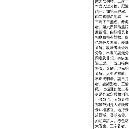
衆天劫初時。三身一
本喜入近分捨。厭近
想一。如第三靜慮。
由二善想名想異。三
三則下三無色。餘處
者。第六倶觸能起語
處皆増。由觸増長名
相應觸根有對故。依
色無色及無漏。愛味
又解。耽嗜者著外境
分別。出世間謂無分
四定及非想。有依無
論三説。一説日輪内
無依。又解。地光明
又解。人中名有依。
不正光明者。謂日月
者。謂諸形色。三輪
藏。七攝受如第二卷
身是外處定與根別説
小腰鼓也。岡鼓者謂
都曇鼓則是大細腰鼓
云斗樓婆香。地持云
於西域。香状若雲。
如胡麻許大。赤色堪
大香也。三辛香者。