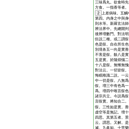
三味爲丸。欲食時先
方食。一指香等者。
2
上差病味。五觸
第四。内身之中與身
則水等。新羅玄法師
辨法界中。先總開列
後辨増數門。對法明
但説二種。或二謂假
色是假。自在所生色
別境各五一向是實善
不害是假。餘八是實
五是實。於隨煩惱二
十八是假。無慚無愧
對法云。一切皆假。
悔眠唯識二説。一云
中一切是假。八無爲
假。増三中有色爲一
爲。増四中唯言假色
諸宗共立。今説爲假
言假實。將知合二。
假。三性如是實。善
虚空等是無記。増十
四思。其第五者。景
云。謂思。又解。是
滅。九眞如。十苦樂