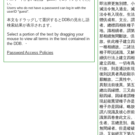
即法辨更無別體。小
い。
Users who do not have a password can log in with the
滅法令無入過去。滅
userID "guest".
法令有入現在。生法
本文をドラッグして選択するとDDBの見出し語
體倶成有。文云。謂
検索結果が表示されます。
者。總標四相依種子
地。識相續者。謂第
Select a portion of the text by dragging your
那相續無間斷故。倶
mouse to view all terms in the text contained in
故。依此種子建立四
the DDB. ・
一種相續故。二諸法
種子即説諸識。又解
Password Access Policies
續倶行法上建立四相
建立四相。一切有爲
行故。則是通説依現
後則説異者爲欲顯示
厭離故。二異性中。
異類法前後異。第五
總出四縁體。三又由
顯四縁。因縁者謂種
現起能熏望種子亦是
種子亦是因縁。略故
謂八現識及彼心所前
識第四卷會此文云。
生者。言總意別。義
無間縁者。但是縱破
語。又如經言下第六