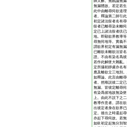
師又解。無戲論無漏
無漏體故。若定若生
此中由離尋伺欲道理
者。釋論第二師引此
初定諸法假者名有尋
假者已離尋染未離伺
定已上諸法假者倶已
地。即顯欲界教導等
尋無伺地等。實義不
謂欲界初定有漏無漏
已離欲未離欲法皆名
證。不由有染名爲彼
若作此解便大雜亂。
定所攝初靜慮亦名有
應及離欲立三地別。
如釋論。此言由離尋
者。然唯説彼二定已
無漏。皆彼定離尋伺
有染爲彼地故無染便
上。由此不説下之二
教導作意者。謂在欲
出彼定者身在欲界已
定。後出之時還起尋
亦起下尋伺故。若無
如依初定起無分別智