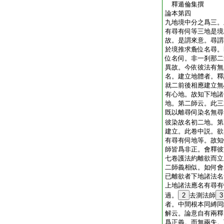
釋遁倫集撰
論本第四
九地境中分之爲三。
有尋有伺等三地是境
故。是謂來意。尋謂
於境推求麁位名尋。
位名伺。非一刹那二
異故。今依彼法有無
名。建立地體者。釋
就二前後相應建立無
有心地。故知下地諸
地。第二師云。此三
既以離尋伺染名無尋
彼染故名初二地。第
建立。此卷中説。欲
有尋有伺地等。故知
師皆爲非正。會釋彼
七卷護法約離欲而立
二師義相似。如何會
已離欲者下地諸法名
上地諸法應名有尋有
過。
2
去測法師
3
者。中間根本同縛同
解云。論意自有兩釋
爲正義。而無兩失。