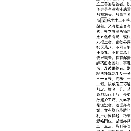
立三善無勝義者。説
施等是有漏者能感愛
無漏施等。無量善者
所
2
縁求求三有善
槃善。又有物施名有
善。根本眷屬所攝善
應五蘊名眷屬。或根
八福生者。謂欲界粟
欲天爲八。不同古解
王爲九。不動善爲十
愛果義者。釋有漏善
諦巧便名善知。事理
名。及彼果義者。則
記四種異熟生及一分
五十五云。異熟生一
二種。故威儀工巧通
無記。故名一分。若
爲戲起作工巧。是染
故起於工巧。文略不
是無記者。道理亦有
業。亦有染心爲勝他
利推求簡擇起工巧業
影略門也。威儀亦爾
五十五云。爲引導他