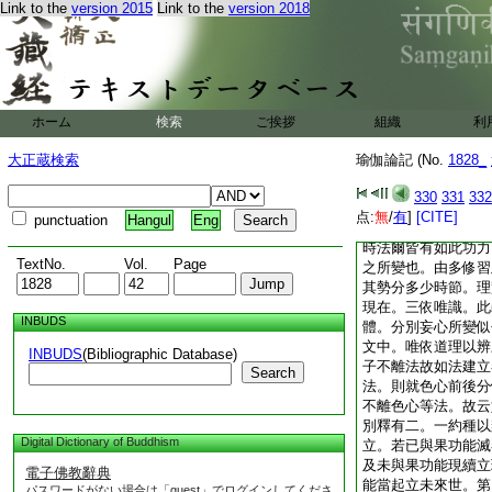
Link to the
version 2015
Link to the
version 2018
起則縁自變現在境生
相等者。成唯識云。
於彼亦取別相。故此
此言表心所亦取境總
別境之別相所了境相
意。此中但説心起必
ホーム
検索
ご挨拶
組織
利
相。由此兼
1
題遍
偏説體業。餘略不論
大正蔵検索
瑜伽論記 (No.
1828_
縁三品相分。時則納
論有三。一道理三世
330
331
332
去來世。當有名未來
点:
無
/
有
]
[CITE]
punctuation
Hangul
Eng
在。於現在法上義説
時法爾皆有如此功力
TextNo.
Vol.
Page
之所變也。由多修習
其勢分多少時節。理
現在。三依唯識。此
INBUDS
體。分別妄心所變似
文中。唯依道理以辨
INBUDS
(Bibliographic Database)
子不離法故如法建立
Search
法。則就色心前後分
不離色心等法。故云
別釋有二。一約種以
Digital Dictionary of Buddhism
立。若已與果功能滅
及未與果功能現續立
電子佛教辭典
能當起立未來世。第
パスワードがない場合は「guest」でログインしてくださ