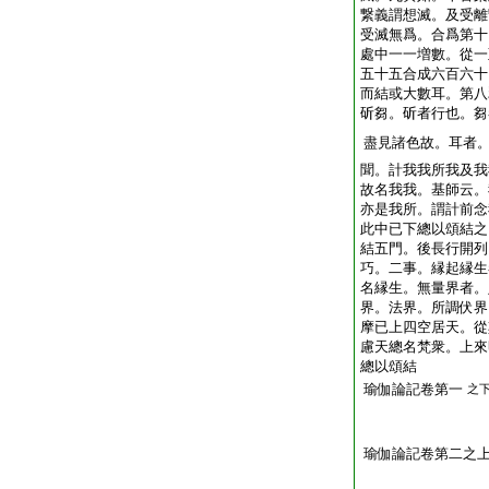
繋義謂想滅。及受離
受滅無爲。合爲第十
處中一一増數。從一
五十五合成六百六十
而結或大數耳。第八
斫芻。斫者行也。芻
盡見諸色故。耳者
聞。計我我所我及我
故名我我。基師云。
亦是我所。謂計前念
此中已下總以頌結之
結五門。後長行開列
巧。二事。縁起縁生
名縁生。無量界者。
界。法界。所調伏界
摩已上四空居天。從
慮天總名梵衆。上來
總以頌結
瑜伽論記卷第一
之
瑜伽論記卷第二之