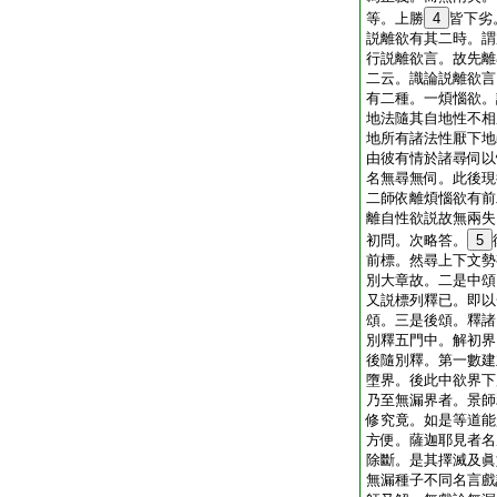
等。上勝
4
皆下劣
説離欲有其二時。謂
行説離欲言。故先離
二云。識論説離欲言
有二種。一煩惱欲。
地法隨其自地性不相
地所有諸法性厭下地
由彼有情於諸尋伺以
名無尋無伺。此後現
二師依離煩惱欲有前
離自性欲説故無兩失
初問。次略答。
5
前標。然尋上下文勢
別大章故。二是中頌
又説標列釋已。即以
頌。三是後頌。釋諸
別釋五門中。解初界
後隨別釋。第一數建
墮界。後此中欲界下
乃至無漏界者。景師
修究竟。如是等道能
方便。薩迦耶見者名
除斷。是其擇滅及眞
無漏種子不同名言戲