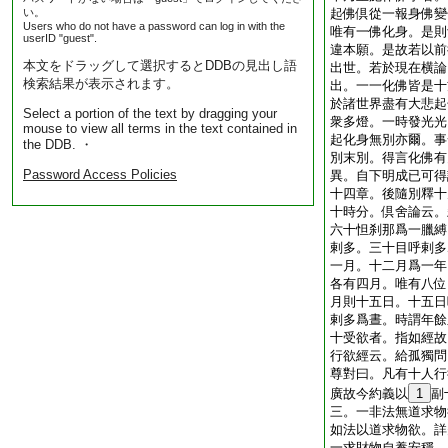
い。
起佛倶從一報身佛變
Users who do not have a password can log in with the
唯有一佛化身。是則
userID "guest".
違本願。是故若以前
本文をドラッグして選択するとDDBの見出し語
出世。若於現在横論
検索結果が表示されます。
出。一一化佛皆是十
於諸世界盡有大悲起
Select a portion of the text by dragging your
衆多燈。一時發光光
mouse to view all terms in the text contained in
起化身無別亦爾。事
the DDB. ・
別末別。得言化佛有
Password Access Policies
異。自下明成已可得
十四章。後隨別釋十
十時分。倶舍論云。
六十怛刹那爲一臘縛
剌多。三十目呼剌多
一月。十二月爲一年
各有四月。唯有八位
月則十五日。十五日
剌多爲晝。時謂年餘
十受欲者。指如經故
行欲經云。給孤獨問
尊對曰。凡有十人行
廣故今約義以
1
副
三。一非法無道求物
如法以道求物欲。詳
一求財物自養安穩。