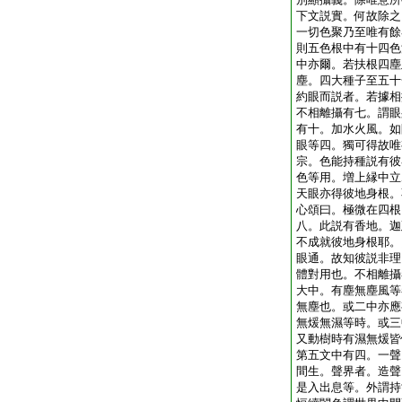
下文説實。何故除之
一切色聚乃至唯有餘
則五色根中有十四色
中亦爾。若扶根四塵
塵。四大種子至五十
約眼而説者。若據相
不相離攝有七。謂眼
有十。加水火風。如
眼等四。獨可得故唯
宗。色能持種説有彼
色等用。増上縁中立
天眼亦得彼地身根。
心頌曰。極微在四根
八。此説有香地。迦
不成就彼地身根耶。
眼通。故知彼説非理
體對用也。不相離攝
大中。有塵無塵風等
無塵也。或二中亦應
無煖無濕等時。或三
又動樹時有濕無煖皆
第五文中有四。一聲
間生。聲界者。造聲
是入出息等。外謂持