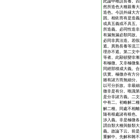
此論中唯説長養。四
然所造色大種親養大
造色。今説外縁大方
因。相依而有是造義
或具五義或不具五。
所造義。必同性造非
有漏無漏必類同故。
必同非異法造。若假
遮。異熟長養等流三
理亦不遮。第二文中
等者。此顯頓變非漸
有極微。又非極微集
同經部積成大義。合
倶實。極微亦有方分
雖有諸方而無細分。
以可分折故。非最細
微非是有分。唯識第
是分非諸方義。二文
中有二。初略解二種
解二種。同處不相離
隨有根處諸有根色。
渉入義。非是極微各
謂自類大種與餘類大
義。故論下云。前是
重解中。先解和雜不