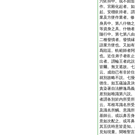
六依持中。或不由造
作。宮殿化起者。如
起。安穩依持者。謂
業及方便作業者。修
身具中。第八什物之
等資身之具。什物者
隨行中。第七第八由
二種發憤者。發憤縁
語業方便也。又如有
爲陷逗。軌範師者阿
也。近住弟子者依止
出者。謂輪王者此説
皆爾。無文遮故。七
云。成劫已有非於住
就別故略不説。七慢
徳生。如五蘊論及決
貪染著自法醉逸爲義
差別如唯識第六説。
者謂各別於内所受所
云。耳根耳識名所受
及識名所觸。意識所
基師云。或以鼻舌身
意如次配之。或耳鼻
其五倶時意皆是知。
見知現量。聞唯聖言