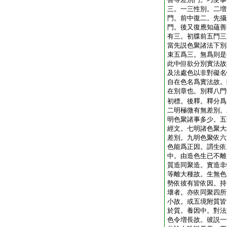
三。一三性別。二増
門。前中復二。先攝
門。後又復應知蘊善
有三。初牒前五門三
當先説色聚諸法下別
束五爲三。無爲則是
此中但欲分別實法故
及法處色以非對礙名
自在色名爲實法故。
在別章也。別釋八門
初標。後釋。釋分爲
二明極微有無差別。
明色聚諸事多少。五
經文。七明諸色聚大
差別。九明色聚依六
色能爲正因。謂生依
中。由造色生已不離
質造同聚造。實造非
等離大種故。生無色
勢依彼有皆依因。持
壞者。亦依同聚四所
小故。或五境附質皆
於質。養因中。對法
色令増長故。彼説一