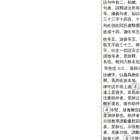
説句中有二。初總。
句者。訓釋諸法所有
等。攝義句者。如以
三十三字十四音。十
烏紇侶紇閭呂盧翳愛
故成十四。迦佉等五
他等五。波披等五。
取叉字故三十三。將
字。出生一切語言文
謂地等者。景師釋。
名也。根則六根名也
等色也
。基師
云云
詮總字。以義爲教依
釋。爲所依故名地。
律中説不得上過
3
違上是過失。若爲命
沈量助伴者。景師云
離於退名。復作助伴
4
令堅。放逸懈怠
度測掉擧也。助伴者
示現教導讃勵慶慰四
喜。景師云。示現教
者。見修功徳。讃勵
除第八呼。
5
汎聲