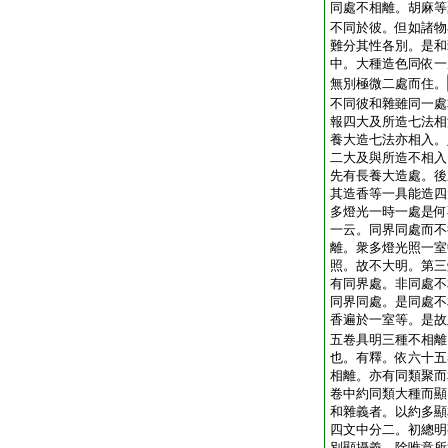
同處不相離。胡麻等
不同於彼。但如諸物
難分其性各別。是和
中。大種造色同依一
無別極微二處而住。
不同彼和雜雖同一處
報四大及所造七法相
養大造七法亦相入。
二大及與所造不相入
先有長養大造處。後
其造香等一具能造四
多燈光一時一處是何
一云。同界同處而不
離。衆多燈光照一室
照。故不大明。第三
有同界處。非同處不
同界同處。是同處不
香遍於一室等。是故
五卷具明三種不相離
也。有釋。依六十五
相離。亦有同類聚而
卷中約同類大種而顯
和雜義者。以約多顯
四文中分二。初總明
別顯攝義。除唯意所