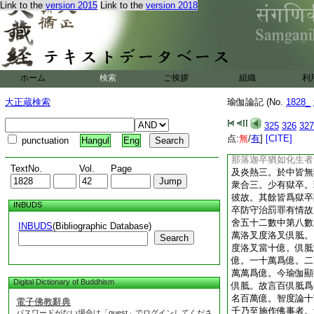
欹側餘而自映故見其
Link to the
version 2015
Link to the
version 2018
非天手障以爲日蝕。
餘經説言。有贍部樹
昔三獸共行仁義時。
薪燒火殺身供帝。帝
取
6
揩。天地經云
ホーム
検索
ご挨拶
組織
利
城。寶吉祥菩薩作
百弓量。依梁朝尺丈
大正蔵検索
瑜伽論記 (No.
1828_
長四百丈。靜息王者
二實有情鬼趣所攝。
325
326
327
染増上業故。生那落
点:
無
/
有
]
[CITE]
punctuation
Hangul
Eng
宗説在五百由旬鬼國
那落迦卒猶如化生者
TextNo.
Vol.
Page
及炎熱三。於中皆無
衆合三。少有獄卒。
彼故。其餘皆爲獄卒
INBUDS
卒防守治罰罪有情故
舍五十二數中第八數
INBUDS
(Bibliographic Database)
萬洛叉度洛叉倶胝。
Search
度洛叉當十億。倶胝
億。一十萬爲億。二
萬萬爲億。今瑜伽顯
Digital Dictionary of Buddhism
倶胝。故言百倶胝爲
名百萬億。智度論十
電子佛教辭典
千乃至施作佛事者。
パスワードがない場合は「guest」でログインしてくださ