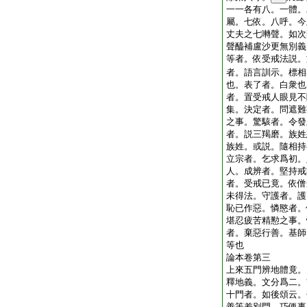
一一各有八。一體。
屬。七依。八呼。今
丈夫之七囀聲。如次
聲醯補盧沙更無別義
等者。依受戒法説。
者。語言訓示。標相
也。表了者。白衆也
者。置受戒人眼見不
集。決定者。問遮難
之事。驚駭者。令發
者。説三羯磨。族姓
族姓。或説。隨相持
立宗者。乞求爲初。
人。成辨者。堅持戒
者。受戒已竟。依僧
未得法。守護者。護
恥已作惡。憐愍者。
堪忍疲苦精懃之事。
者。棄惡行善。基師
等也
論本卷第三
上來五門辨地體竟。
釋地義。文分爲二。
十門者。如後頌云。
善等差別門。巧便事