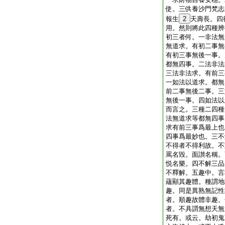
使。三供養沙門梵志
報生
2
天壽長。四
用。然則將此四種辨
初三者何。一非法無
無道求。有初二事無
有初三事無後一事。
都無四事。二法非法
三法非法求。有前三
一如法以道求。都無
前二事無後二事。三
無後一事。四如法以
而言之。三種二四種
法無道求等都無四事
求有前三事爲最上也
四事爲最妙也。三不
不得者不得利故。不
罵名毀。面讃名稱。
悦名樂。四不解三品
不釋解。五趣中。言
蘊顯其趣體。種謂地
趣。同是異熟無記性
者。順趣故體非趣。
者。不具謂無想天無
死有。或云。劫初鬼