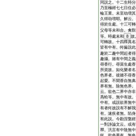
同説之。十二生時分
乃至極經七七日住必
輪王業。未至劫増其
久得劫増耶。解云。
得於生處。十三可轉
父母等未和合。禽獸
等。時處未和
8
故
可轉故。十四釋異名
皆有中有。何偏説此
趣於二趣中間起者得
趣攝。雖有中間之義
尋香行。尋當生處香
所資故。如化樂者名
色界者。彼雖不尋香
起愛。不聞香自無鼻
界有無。除無色界。
云。欲色二界中亦非
爲蛤等。無中有故。
中有。或説欲界無中
有者何故説有不解我
有。速疾者無。陷身
有此説。今勘涅槃經
一對諍論文云。或有
釋。汎言有中陰無中
何。欲色界有。無色