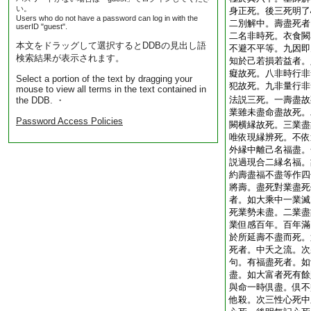
い。
身正死。後三死明了
Users who do not have a password can log in with the
二別解中。壽盡死者
userID "guest".
二名非時死。衣食闕
本文をドラッグして選択するとDDBの見出し語
不避不平等。九因即
検索結果が表示されます。
知於己若損若益者。
癡故死。八非時行非
Select a portion of the text by dragging your
犯故死。九非量行非
mouse to view all terms in the text contained in
法説三死。一壽盡故
the DDB. ・
業雖未盡命盡故死。
Password Access Policies
闕横縁故死。三業盡
唯依現縁辨死。不依
外縁中離己名福盡。
説過現合二縁名福。
約壽盡福不盡等作四
將壽。盡死對業盡死
者。如大乘中一業滅
死業勢未盡。二業盡
業但感百年。百年滿
於所延壽不盡而死。
死者。中夭之流。次
句。有福盡死者。如
盡。如大富者死有餘
與命一時倶盡。倶不
他殺。次三性心死中