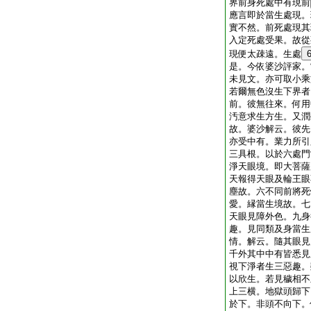
界前身死處中有現前
應言即於當生處現。
實不然。前死處現其
入定死處受果。故從
現便太疎遠。生處
是。今依婆沙評家。
未見文。亦可取小乘
若爾無色沒生下界者
前。彼無往來。何用
汚意求生方生。又潤
故。婆沙解云。彼先
亦受中有。業力所引
三具根。以於六處門
淨天眼境。即大菩薩
天報得天眼及輪王眼
塵故。六不同前將死
愛。縁當生境故。七
天眼見障外色。九身
趣。見同類及身當生
情。解云。隨其眼見
千外其中中有皆悉見
視下淨者生三惡趣。
以欣生。若見穢相不
上三横。地獄頭歸下
於下。非頭不向下。