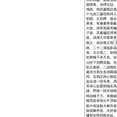
能喫食。決擇分説。
地獄。然此處唯説鬼
十九由三處現前得入
初標。次別釋。後合
果者。有麻麥果塞蔽
大故。或有形曲有穢
子故。其處穢惡津液
故。或感大宗葉業者
無之。或自無父母
倒。二十二薄福多福
有。文分爲二。初明
初辨種子具不具。前
云何下別釋其義。先
依託相状。二諸根依
處亦次第生名得圓滿
同。五初託肉心後從
血合成一段等者。謂
有末心起愛煩惱名爲
縁。即彼一段非情精
時由種子力。有微細
根同是有情分不淨精
藍中有諸根大種等者
能造離所造。次於後
據初生時四根未起。