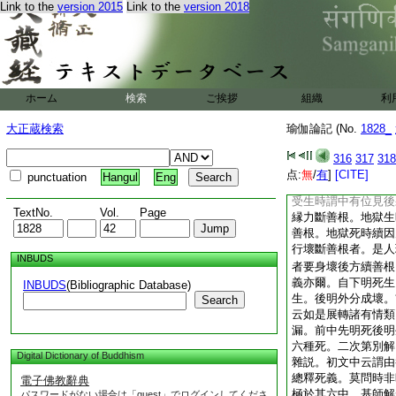
Link to the
version 2015
Link to the
version 2018
而續善根故。言因生
根。若作是解者。還
及方便善。斷善之時
續之時由内外縁。由
殊勝外縁引生善根通
他修福多續生得後引
ホーム
検索
ご挨拶
組織
利
起生得。方便後起以
後續。續欲界善。非
大正蔵検索
瑜伽論記 (No.
1828_
餘品。斷難盡故九。
續未必斷。倶舍第十
316
317
318
不。亦有能續。除造
点:
無
/
有
]
[CITE]
punctuation
Hangul
Eng
將沒時言謂彼將死或
受生時謂中有位見後
TextNo.
Vol.
Page
縁力斷善根。地獄生
善根。地獄死時續因
行壞斷善根者。是人
INBUDS
者要身壞後方續善根
義亦爾。自下明死生
INBUDS
(Bibliographic Database)
生。後明外分成壞。
Search
云如是展轉諸有情類
漏。前中先明死後明
六種死。二次第別解
Digital Dictionary of Buddhism
雜説。初文中云謂由
總釋死義。莫問時非
電子佛教辭典
極於其六中。基師解
パスワードがない場合は「guest」でログインしてくださ