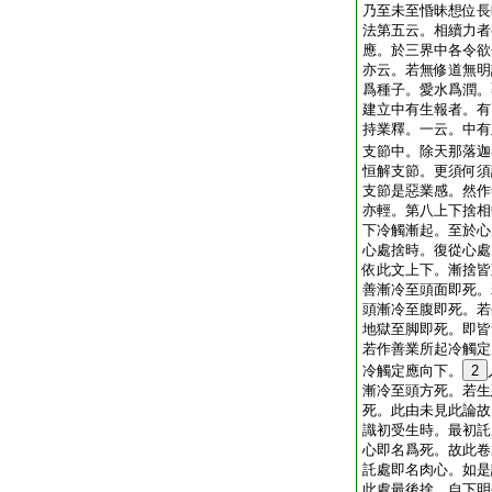
乃至未至惛昧想位長
法第五云。相續力者
應。於三界中各令欲
亦云。若無修道無明
爲種子。愛水爲潤。
建立中有生報者。有
持業釋。一云。中有
支節中。除天那落迦
恒解支節。更須何須
支節是惡業感。然作
亦輕。第八上下捨相
下冷觸漸起。至於心
心處捨時。復從心處
依此文上下。漸捨皆
善漸冷至頭面即死。
頭漸冷至腹即死。若
地獄至脚即死。即皆
若作善業所起冷觸定
冷觸定應向下。
2
漸冷至頭方死。若生
死。此由未見此論故
識初受生時。最初託
心即名爲死。故此卷
託處即名肉心。如是
此處最後捨。自下明