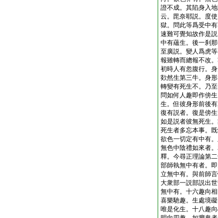
證不成。其陷身入地
云。毘奈耶説。度使
獄。問此等爲受中有
速難可覺知故作是説
中有蘊生。後一刹那
至廣説。變人爲虎等
報雖轉而總報不改。
初時人有忽腹行。身
欻然生第三牛。身形
轉變有死生不。乃至
問如何人趣即作傍生
生。但彼身形前後有
復有説者。復是傍生
如是説者彼無死生。
死生者多忘本事。既
欲色一切定有中有。
無色中陰禮如來者。
釋。今尋正理論第二
部師執無中有者。即
立無中有。與前師言
大衆部一説部説出世
無中有。十六趣向相
喜樂馳趣。生處境礙
唯是化生。十八趣向
明向四趣。如癭鬼者