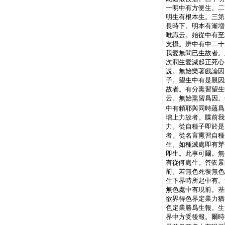
一明中有方便生。二
明生有根本生。三第
長時下。明本有漸増
唯識云。始從中有至
支攝。辨中有中二十
我愛無間已生故者。
次潤生愛滅起正死心
説。無始樂著戲論因
子。望生中有是親因
故者。有分熏習望生
云。無始熏習爲因。
中有頼耶與同時蘊爲
増上力故者。牒前我
力。從自種子即於是
者。從名言熏習自種
生。如種滅處即有芽
即生。此事可爾。無
有從何處生。答依景
前。若無色死復無色
生下界時所起中有。
無色處中有現前。基
欲界得色界定業力猶
色定業勝爲生報。生
界中方受後報。爾時