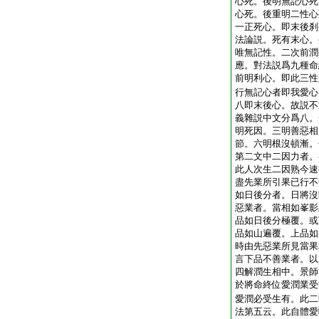
心死。後明無記心死
心死。後重明二性心
一正死心。即末後刹
法論説。死有末心。
唯無記性。二次前潤
應。對法説爲九種命
前明利心。即此三性
行無記心者即我愛心
八即末後心。故説不
義雜説中文分爲八。
明死因。三明善惡相
節。六明根沒頓漸。
第二文中二因力者。
此人次生二因熟今速
盡先業所引果已行不
如日後分者。日將沒
惡業者。當相如峯影
品如日後分極覆。或
品如山遍覆。上品如
時由先惡業所見當果
言下品不善業者。以
四解潤生相中。景師
於將命終位愛潤業受
愛潤必受生有。此二
法第五云。此自體愛