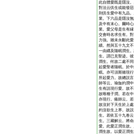
此自體愛既是隱沒。
對法云倶生或能發惡
則倶生愛中有九品。
業。下六品是隱沒無
及中有末心。爾時心
業。愛父母是生有縁
交會時名求生有。對
力強。雖未永斷此愛
續。然與五十九文不
一由纒及隨眠潤生。
生。謂已見聖迹。彼
潤生。何故二處不同
起愛聖者隨眠。於中
眠。亦可須斯雖現行
所起愛力。故總説言
師等云。瑜伽約潤中
生有説現行愛。故不
故唯種子潤。若在中
亦現行。備師云。若
故沒於下天生於上處
約沒欲生上界。故説
生。若依五十九卷云
生。三藏解云。將命
愛。此愛正潤生故。
潤生故。以愛正潤生