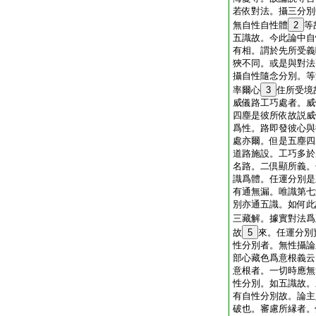
若依對法。攝三分別
無自性自性體
2
等
五識故。今此論中自
有相。謂於先所受義
狹不同。或是與對法
攝自性隨念分別。等
率爾心
3
住所受境
威儀路工巧處者。威
四塵是彼所依故説威
爲性。路即發彼心與
處亦爾。但是五塵四
道路施設。工巧多於
名路。二倶顯所義。
識爲體。任運分別是
有通無漏。唯識第七
別亦通五識。如何此
三藏解。據實對法爲
故
5
來。任運分別
性分別者。無性攝論
部心藏色爲意根義云
意根者。一切時應無
性分別。如五識故。
有自性分別故。論主
破也。審慮所縁者。