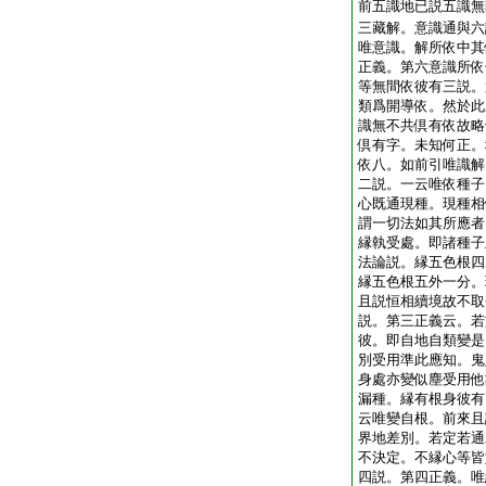
前五識地已説五識無
三藏解。意識通與六
唯意識。解所依中其
正義。第六意識所依
等無間依彼有三説。
類爲開導依。然於此
識無不共倶有依故略
倶有字。未知何正。
依八。如前引唯識解
二説。一云唯依種子
心既通現種。現種相
謂一切法如其所應者
縁執受處。即諸種子
法論説。縁五色根四
縁五色根五外一分。
且説恒相續境故不取
説。第三正義云。若
彼。即自地自類變是
別受用準此應知。鬼
身處亦變似塵受用他
漏種。縁有根身彼有
云唯變自根。前來且
界地差別。若定若通
不決定。不縁心等皆
四説。第四正義。唯