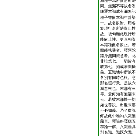
漏種子爲所依附所隨
同。無漏不等故名依
隨逐本識成有漏無記
種子雖依本識生善染
一。故名依附。用各
於現行名所隨依止性
故。後句顯此現行所
能依止性。更互相依
本識種但名依止。若
體能執受者。釋阿陀
識身無間滅意者。此
非唯第七。一切皆有
取第七。如成唯識攝
義。五識地中所以不
各別有同時色根。意
那名恒行意。是故六
滅意根也。末那有三
等。云何知有無漏末
云。若彼末那於一切
如世尊説。出世末那
不必如義。乃至廣説
何故此中唯約六識無
藏言。釋論略譯應五
釋論一解。八識雖具
別名識。識既六識。