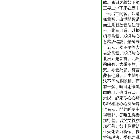
故。四倒之義如下第
三界上中下果在因中
下云出世間智。即是
如量智。出世間智是
而生此智故云法住智
云。此有四縁。以惛
瞋等爲體。或倶時心
意増故偏説。景師云
十五云。依不平等大
妄念爲體。或倶時心
北洲五趣皆有。北洲
乘佛有。大乘不然。
穴。亦云死節。有言
夢有七縁。四由闇相
法不了名爲闇相。而
有一解。瞑目思惟黒
由他引。他引有四。
六説。評家取心心所
以眠相應心心所法爲
七卷云。問此睡夢中
得善耶。答唯生得善
加行善。以於文義亦
加行善。如十住斷結
生受化夢乃得悟。彼
神識説法。受化之識