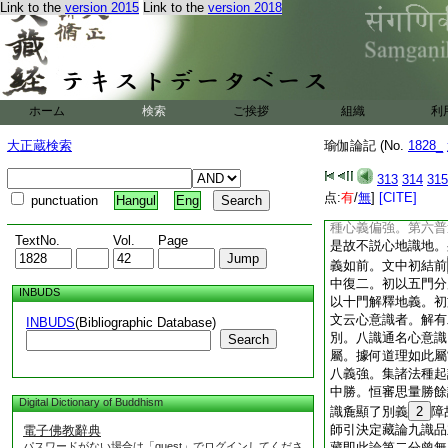
Link to the
version 2015
Link to the
version 2018
安立。七勢用。八變
論約六識明五心次第
第也。或善或染相續
眼識唯一刹那。一云
解五心指如別章。下
意地第二 六七八識
ホーム
検索
ご挨拶
組織
利
應三語。故但言意。
機門但有六識。六七
大正蔵検索
瑜伽論記 (No.
1828_
名故但言意。所依非
故不言身相應。準前
313
314
315
皆同有心意識義。心
点:
有
/
無
]
[CITE]
punctuation
Hangul
Eng
義等故但言意。皆是
種心義偏強。第六普
TextNo.
Vol.
Page
是故不説心地識地。
義如前。文中初結前
中復二。初以五門分
INBUDS
以十門解釋地義。初
文云心意識者。解有
INBUDS
(Bibliographic Database)
別。八識通名心意識
Search
屬。據何道理如此屬
八義強。集諸法種起
中勝。恒審思量勝餘
Digital Dictionary of Buddhism
識麁顯了別義
2
障
師引決定藏論九識品
電子佛教辭典
パスワードがない場合は「guest」でログインしてくださ
藏即此論第二分曾無