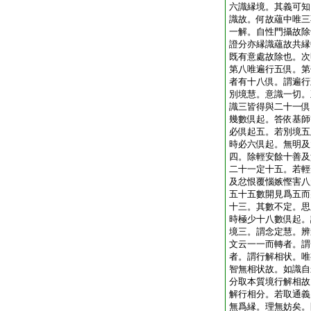
六識縁境。其義可知
識故。何故蘊中唯三
一解。自性門攝故除
證分亦縁識蘊故共縁
既有意處故除也。次
第八唯遍行五倶。第
者有十八倶。謂遍行
別境慧。意識一切。
識三皆得與二十一倶
幾數倶起。答依基師
必倶起五。若別境五
時必六倶起。無明及
四。除輕安餘十善及
二十一定十五。若輕
及忿恨覆惱嫉慳害八
五十五數開見爲五而
十三。其數不定。思
時極少十八數倶起。
境三。謂念定慧。辨
文云一一而轉者。謂
者。謂行解相状。唯
智無相状故。如識自
分取本質境行解相故
解行相分。若取通義
無爲縁。理無妨矣。