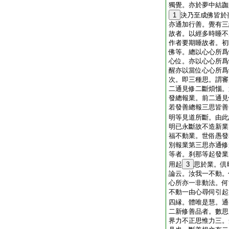
獨覺。亦於夢中結跏
1
決乃至成佛皆於
亦通加行善。覺有三
故者。以經多時睡不
作者要期睡故者。初
佛等。總以心心所爲
心位。亦以心心所爲
醒亦以當位心心所爲
次。即三種思。謂審
二通見修二斷煩惱。
發總報業。前二通見
若發善總報三思皆善
明等見道所斷。由此
明已永斷故不造新業
福不動業。世俗愚發
別報業第三思亦通修
等者。刹那等起發業
用起
3
思於業。倶
論云。汝我一不動。
心所亦一非動法。何
不動一由心尋伺引起
四縁。體唯是慧。通
二新修善品者。數思
界力不正思惟力三。