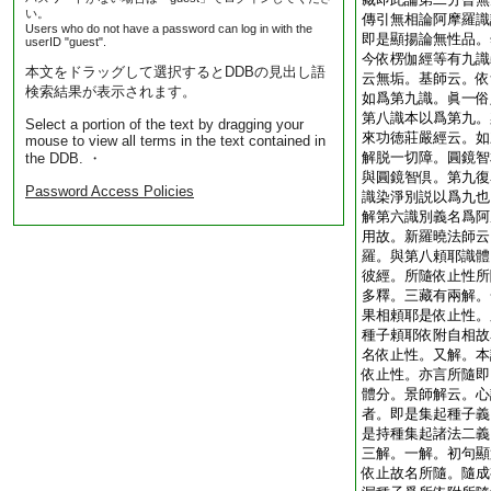
い。
傳引無相論阿摩羅識
Users who do not have a password can log in with the
即是顯揚論無性品。
userID "guest".
今依楞伽經等有九識
本文をドラッグして選択するとDDBの見出し語
云無垢。基師云。依
検索結果が表示されます。
如爲第九識。眞一俗
第八識本以爲第九。
Select a portion of the text by dragging your
來功徳莊嚴經云。如
mouse to view all terms in the text contained in
解脱一切障。圓鏡智
the DDB. ・
與圓鏡智倶。第九復
Password Access Policies
識染淨別説以爲九也
解第六識別義名爲阿
用故。新羅曉法師云
羅。與第八頼耶識體
彼經。所隨依止性所
多釋。三藏有兩解。
果相頼耶是依止性。
種子頼耶依附自相故
名依止性。又解。本
依止性。亦言所隨即
體分。景師解云。心
者。即是集起種子義
是持種集起諸法二義
三解。一解。初句顯
依止故名所隨。隨成