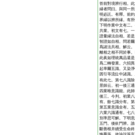
答前對境辨行相。此
縁者問曰。與同一所
明必託。有釋。前約
界縁以辨所縁。有所
下明作業中文有二。
共業。初文有七。一
證量縁法自相。若是
智證如自相。問若爾
爲諸法共相。解云。
離相之相不同於事。
此眞如理統萬品還是
爲二轉發業。六招異
起率爾五識。又染淨
因引等流位中諸識。
有此七。第七八識除
景師云。初一後三通
四業唯意識能。此師
後三。今判。初業八
有。餘七識分有。第
第五業意識全有。五
六業六識通有。七八
別準思可解。下明意
五門。後依門辨。誰
斷善根并續受生命終
悔憂等。故論説等言