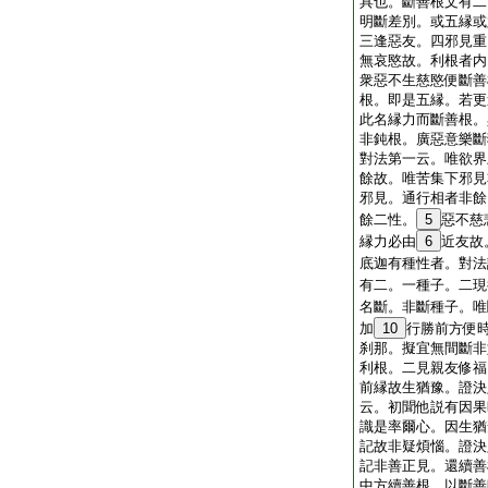
具也。斷善根文有二
明斷差別。或五縁或
三逢惡友。四邪見重
無哀愍故。利根者内
衆惡不生慈愍便斷善
根。即是五縁。若更
此名縁力而斷善根。
非鈍根。廣惡意樂斷
對法第一云。唯欲界
餘故。唯苦集下邪見
邪見。通行相者非餘
餘二性。
5
惡不慈
縁力必由
6
近友故
底迦有種性者。對法
有二。一種子。二現
名斷。非斷種子。唯
加
10
行勝前方便
刹那。擬宜無間斷非
利根。二見親友修福
前縁故生猶豫。證決
云。初聞他説有因果
識是率爾心。因生猶
記故非疑煩惱。證決
記非善正見。還續善
中方續善根。以斷善