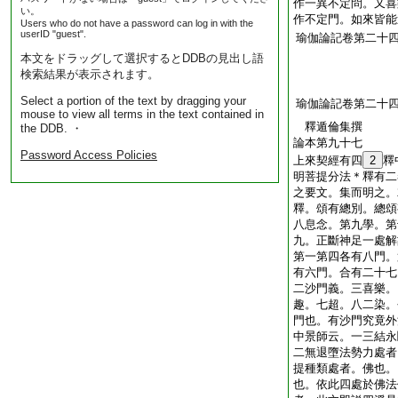
作一異不定問。又喜
い。
作不定門。如來皆能
Users who do not have a password can log in with the
userID "guest".
瑜伽論記卷第二十
本文をドラッグして選択するとDDBの見出し語
検索結果が表示されます。
Select a portion of the text by dragging your
瑜伽論記卷第二十
mouse to view all terms in the text contained in
釋遁倫集撰
the DDB. ・
論本第九十七
Password Access Policies
上來契經有四
2
釋
明菩提分法＊釋有二
之要文。集而明之。
釋。頌有總別。總頌
八息念。第九學。第
九。正斷神足一處解
第一第四各有八門。
有六門。合有二十七
二沙門義。三喜樂。
趣。七超。八二染。
門也。有沙門究竟外
中景師云。一三結永
二無退墮法勢力處者
提種類處者。佛也。
也。依此四處於佛法