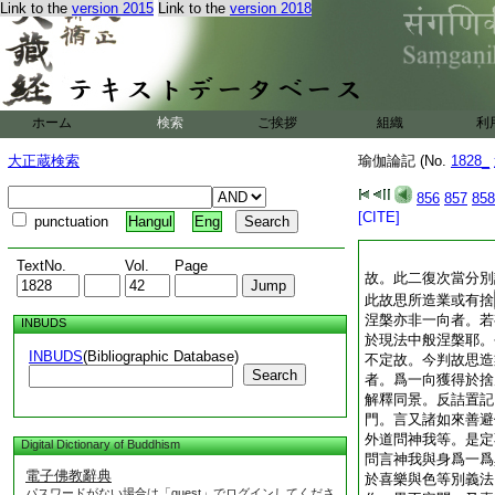
Link to the
version 2015
Link to the
version 2018
ホーム
検索
ご挨拶
組織
利
大正蔵検索
瑜伽論記 (No.
1828_
856
857
858
[CITE]
punctuation
Hangul
Eng
TextNo.
Vol.
Page
故。此二復次當分別
此故思所造業或有捨
涅槃亦非一向者。若
INBUDS
於現法中般涅槃耶。
INBUDS
(Bibliographic Database)
不定故。今判故思造
Search
者。爲一向獲得於捨
解釋同景。反詰置記
門。言又諸如來善避
外道問神我等。是定
Digital Dictionary of Buddhism
問言神我與身爲一爲
電子佛教辭典
於喜樂與色等別義法
パスワードがない場合は「guest」でログインしてくださ