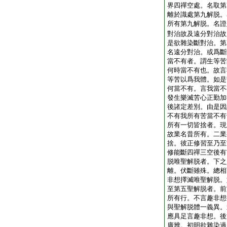
界四禪空處。名取第
離於識處第九解脱。
所有第九解脱。名證
對治故及遠分對治故
是欲雜染斷對治。第
名遠分對治。或爲斷
當不有者。謂生等苦
何時當不有也。故言
等苦以爲我體。如是
何當不有。言我當不
發生樂滅苦心正勤加
後諸定差別。由是因
不有我所有苦當不有
所有一切皆捨者。現
故業名昔所有。二業
捨。彼正修習至乃至
修能斷四禪三空後有
脱唯聖解脱者。下之
離。伏斷雖殊。總相
非想擇滅唯聖解脱。
至第五聖解脱者。前
所有行。不言趣非想
與聖解脱體一義異。
應具足言趣非想。後
廣辨。初明欲雜染過