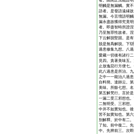
者。由聞正法能證明
明觸是無漏觸。實不
語者。是發語遠縁故
無漏。今言増語明觸
漏永盡故獲得究竟明
者。即盡智時所證涅
乃至無罪性故者。涅
下云解脱堅固。是有
脱是無爲解脱。下辯
過患修集九想。八過
愛藏一切後有諸行二
見四。貪著美味五。
止放逸惡行方便七。
此八過患是所治。九
之中一一能治八過患
自料簡。達師云。第
美味。所餘七想。名
第五解梵行。言於是
一漏二受三邪想也。
二無明受。三邪想。
中并不如實知也。後
苦不如實知也。第六
別解釋。於中有二。
了知。前中復二。先
中。先辨前三。次即