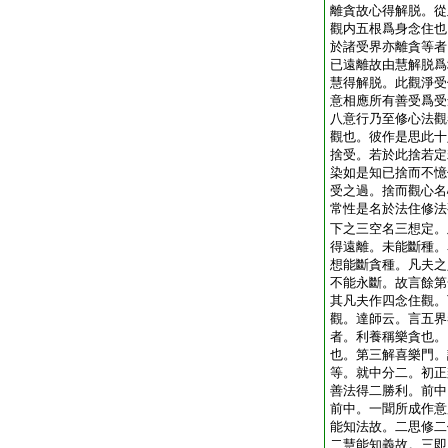
離貪故心得解脱。從
觀内五根爲身念住也
於諸受界亦離貪等者
已遠離故由慧解脱爲
慧得解脱。此觀淨受
意相應所有善受爲受
八意行乃至修心法觀
觀也。彼作是思此十
捨受。若於此捨若定
染如是知已捨而不憶
受之過。捨而觀心名
常性是名於法住修法
下之三空名三想定。
得遠離。未能斷種。
想能斷貪種。凡夫之
不能永斷。故言餘第
其凡夫作四念住觀。
觀。達師云。言五界
者。利養稱樂貪也。
也。第三解喜樂門。
等。就中分二。初正
善法得二勝利。前中
前中。一聞所成作意
能知法故。二思修二
二慧能知義故。三即