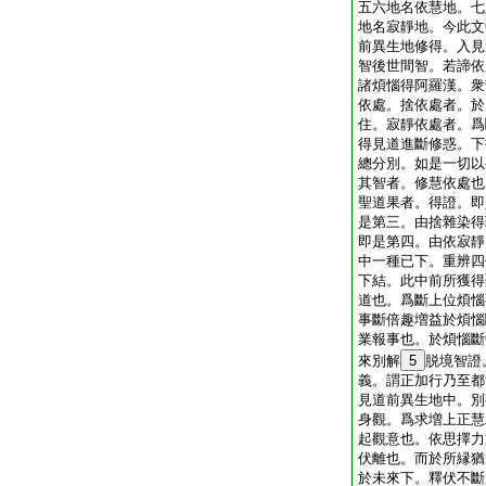
五六地名依慧地。七
地名寂靜地。今此文
前異生地修得。入見
智後世間智。若諦依
諸煩惱得阿羅漢。衆
依處。捨依處者。於
住。寂靜依處者。爲
得見道進斷修惑。下
總分別。如是一切以
其智者。修慧依處也
聖道果者。得證。即
是第三。由捨雜染得
即是第四。由依寂靜
中一種已下。重辨四
下結。此中前所獲得
道也。爲斷上位煩惱
事斷倍趣増益於煩惱
業報事也。於煩惱斷
來別解
5
脱境智證
義。謂正加行乃至都
見道前異生地中。別
身觀。爲求増上正慧
起觀意也。依思擇力
伏離也。而於所縁猶
於未來下。釋伏不斷