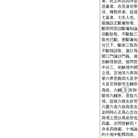
者。此文即説四淨是
息處者。在見道住聖
洹。種類所者。從資
七返者。七生人也。
能施設正斷遍智者。
斷而同宣説斷遍知論
但斷欲取。不斷餘三
取先已斷。更斷遍知
分已下。斷前三取而
不斷我語取。盡計爲
開三門攝沙門義。後
別解境智證。後問答
中分三。初解境中開
之境。言地等六界與
擧六界意觀四大及空
大及空與眼等五觸所
爲依。六觸
3
所與
眼等六觸所。意取六
境。從彼六根生於苦
六憂六喜六捨爲受念
染同時心王爲心念住
與増上慧以爲依所也
四處。次問答解四＊
亦名四徳處。十地論
約十地中配釋四依。