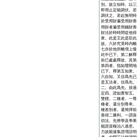
別。故立知時。以三
即用止定能調伏。若
調伏之。若起無明時
於受用財遍受用財善
用財者遍受用錢財善
財法於時時間從他得
衆。此是王此是臣此
故。六於究竟時内離
七亦於他所離増上慢
此中已下。第二解釋
前已處處釋故。其第
第四者。指如聲聞地
已下。釋第五知衆。
六自知。又信爲先已
是五法者。信爲先。
二。由此爲先。捨過
定四。證如實智五。
雙標。二種者。一尊
種者。還分別尊卑。
種差別者。還簡擇前
善得二勝利。一謂喜
切法。先辨學及學果
能證資糧治八過患。
力故能速集證増語明