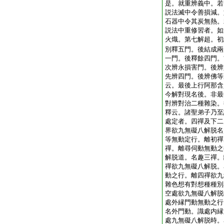
是。就重辨義中。若
説法滅中令善損減。
石器中令其炭無熱。
説法中重修習者。如
火熾。第七解超。初
別釋五門。後結成兩
一門。後釋餘四門。
次辨永損害門。後辨
先辨四門。後辨佛等
云。最後上行阿那含
今解對現名後。非最
對辨對治二種雜染。
釋云。諸聖弟子乃至
處定者。四禪及下二
界欲九無礙八解脱名
等無動定行。離初禪
禪。離尋伺動無動之
解脱道。名趣三禪。
禪欲九無礙八解脱。
動之行。離四禪欲九
雜色想有對想種種別
空處欲九無礙八解脱
處外縁門動無動之行
名外門動。識處内縁
處九無礙八解脱時。