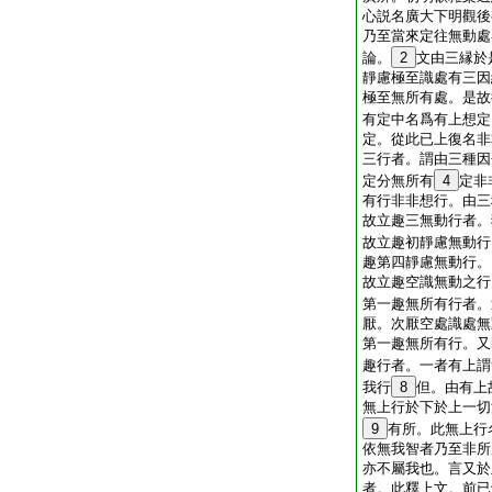
心説名廣大下明觀後
乃至當來定往無動處
論。
2
文由三縁於
靜慮極至識處有三因
極至無所有處。是故
有定中名爲有上想定
定。從此已上復名非
三行者。謂由三種因
定分無所有
4
定非
有行非非想行。由三
故立趣三無動行者。
故立趣初靜慮無動行
趣第四靜慮無動行。
故立趣空識無動之行
第一趣無所有行者。
厭。次厭空處識處無
第一趣無所有行。又
趣行者。一者有上謂
我行
8
但。由有上
無上行於下於上一切
9
有所。此無上行
依無我智者乃至非所
亦不屬我也。言又於
者。此釋上文。前已