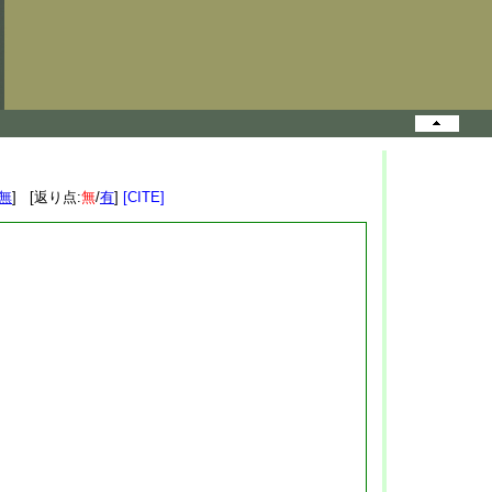
無
] [返り点:
無
/
有
]
[CITE]