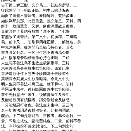
:
自下第二解正斷。文分爲二。初結前所明。二
:
從此無間已下明四正斷。初中云除遣麁麁
:
顛倒了達善不善法者。泰師解云。梵語多重。
:
如似刹那刹那。此云麁麁。義亦如是。又解。四
:
倒非一故須重言。又解。倒麁深重故云麁麁。
:
又前念住了蓋結有無故了達不善。了七覺
:
有無故了達善法。第二文中。初廣釋。二辨略
:
義。前中又二。初別釋四種正斷。二解總名。前
:
中先列後釋。從無間乃至攝心持心者。若依
:
前卷具足列名。一於已生惡不善法爲令斷
:
故生欲策勵發勤精進策心持心正斷。二於
:
未生惡不善法爲不生故生欲策勵等。三於
:
未生善法爲令生故生欲策勵等。四於已生
:
善法爲欲令住不忘失令修圓滿令倍修習令
:
其増長令其廣大生欲策勵等。今此文中先
:
明未生惡不善法却辨已生。就下釋中。初解
:
善惡及生未生。後解斷惡修善生欲策勵等。
:
前中先解惡法生未生。後解善法生及未生。
:
及能起彼所有煩惱者。謂分別起全及修惑
:
一分能發惡行者也。善法生未生中。云云何
:
名一切善法謂若彼對治等者。此初句謂總
:
能治。下二句是別能治。言彼者。基公兩解。一
:
云。即別之彼也。謂彼蓋結也。二云。前解不善
:
法。今即彼前不善之對治也。下二句別出能