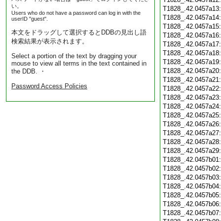
い。
T1828_.42.0457a13
Users who do not have a password can log in with the
T1828_.42.0457a14
userID "guest".
T1828_.42.0457a15
本文をドラッグして選択するとDDBの見出し語
T1828_.42.0457a16
検索結果が表示されます。
T1828_.42.0457a17
T1828_.42.0457a18
Select a portion of the text by dragging your
T1828_.42.0457a19
mouse to view all terms in the text contained in
T1828_.42.0457a20
the DDB. ・
T1828_.42.0457a21
Password Access Policies
T1828_.42.0457a22
T1828_.42.0457a23
T1828_.42.0457a24
T1828_.42.0457a25
T1828_.42.0457a26
T1828_.42.0457a27
T1828_.42.0457a28
T1828_.42.0457a29
T1828_.42.0457b01
T1828_.42.0457b02
T1828_.42.0457b03
T1828_.42.0457b04
T1828_.42.0457b05
T1828_.42.0457b06
T1828_.42.0457b07