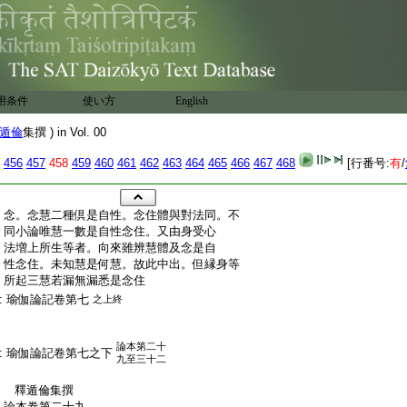
用条件
使い方
English
遁倫
集撰 ) in Vol. 00
456
457
458
459
460
461
462
463
464
465
466
467
468
[行番号:
有
/
:
念。念慧二種倶是自性。念住體與對法同。不
:
同小論唯慧一數是自性念住。又由身受心
:
法増上所生等者。向來雖辨慧體及念是自
:
性念住。未知慧是何慧。故此中出。但縁身等
:
所起三慧若漏無漏悉是念住
:
瑜伽論記卷第七
之上終
論本第二十
:
瑜伽論記卷第七之下
九至三十二
:
釋遁倫集撰
:
論本卷第二十九