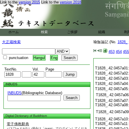
Link to the
version 2015
Link to the
version 2018
ホーム
検索
ご挨拶
組織
利
大正蔵検索
瑜伽論記 (No.
1828_
453
454
455
punctuation
Hangul
Eng
T1828_.42.0457a01
TextNo.
Vol.
Page
T1828_.42.0457a02
T1828_.42.0457a03
T1828_.42.0457a04
INBUDS
T1828_.42.0457a05
INBUDS
(Bibliographic Database)
T1828_.42.0457a06
Search
T1828_.42.0457a07:
T1828_.42.0457a08:
T1828_.42.0457a09
Digital Dictionary of Buddhism
T1828_.42.0457a10:
T1828_.42.0457a11
電子佛教辭典
パスワードがない場合は「guest」でログインしてくださ
T1828_.42.0457a12