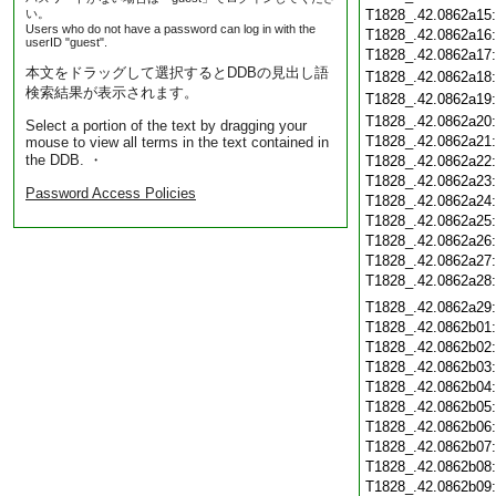
い。
T1828_.42.0862a15
Users who do not have a password can log in with the
T1828_.42.0862a16
userID "guest".
T1828_.42.0862a17
本文をドラッグして選択するとDDBの見出し語
T1828_.42.0862a18
検索結果が表示されます。
T1828_.42.0862a19
T1828_.42.0862a20
Select a portion of the text by dragging your
T1828_.42.0862a21
mouse to view all terms in the text contained in
the DDB. ・
T1828_.42.0862a22
T1828_.42.0862a23
Password Access Policies
T1828_.42.0862a24
T1828_.42.0862a25
T1828_.42.0862a26
T1828_.42.0862a27
T1828_.42.0862a28
T1828_.42.0862a29
T1828_.42.0862b01
T1828_.42.0862b02
T1828_.42.0862b03
T1828_.42.0862b04
T1828_.42.0862b05
T1828_.42.0862b06
T1828_.42.0862b07
T1828_.42.0862b08
T1828_.42.0862b09