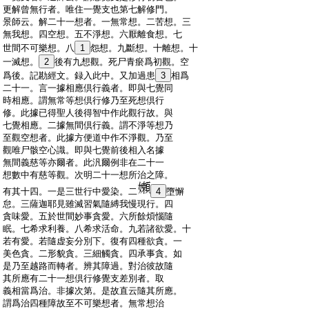
:
更解曾無行者。唯住一覺支也第七解修門。
:
景師云。解二十一想者。一無常想。二苦想。三
:
無我想。四空想。五不淨想。六厭離食想。七
:
世間不可樂想。八
1
怨想。九斷想。十離想。十
:
一滅想。
2
後有九想觀。死尸青瘀爲初觀。空
:
爲後。記勘經文。録入此中。又加過患
3
相爲
:
二十一。言一據相應倶行義者。即與七覺同
:
時相應。謂無常等想倶行修乃至死想倶行
:
修。此據已得聖人後得智中作此觀行故。與
:
七覺相應。二據無間倶行義。謂不淨等想乃
:
至觀空想者。此據方便道中作不淨觀。乃至
:
觀唯尸骸空心識。即與七覺前後相入名據
:
無間義慈等亦爾者。此汎爾例非在二十一
:
想數中有慈等觀。次明二十一想所治之障。
:
有其十四。一是三世行中愛染。二
4
墮懈
:
怠。三薩迦耶見雖滅習氣隨縛我慢現行。四
:
貪味愛。五於世間妙事貪愛。六所餘煩惱隨
:
眠。七希求利養。八希求活命。九若諸欲愛。十
:
若有愛。若隨虚妄分別下。復有四種欲貪。一
:
美色貪。二形貌貪。三細觸貪。四承事貪。如
:
是乃至越路而轉者。辨其障過。對治彼故隨
:
其所應有二十一想倶行修覺支差別者。取
:
義相當爲治。非據次第。是故直云隨其所應。
:
謂爲治四種障故至不可樂想者。無常想治