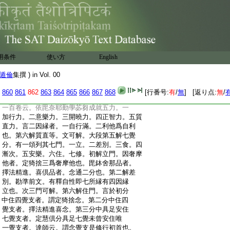
:
二覺慧等。三國等及諸王。四阿羅漢。五有學。
:
六質直。長行釋中。初二門可知。第三解國王
:
等。依國及王乃至有十種力等者。有師釋云。
:
於國等有自在力故立十力更勘。今解。一國
:
等。二王。乃至第十出家衆。依此十種。立有十
:
力。廣釋經説。第四解阿羅漢。達師云。成就八
用条件
使い方
English
:
力者。不造惡業中有二力。一厭背後有故不
:
造。二厭背諸欲故不造也。修善中有六力。謂
遁倫
集撰 ) in Vol. 00
:
道品七位。根力二門合爲一。故有六也。今
:
解。正斷神足合爲一。故爲六也。第五解有學。
860
861
862
863
864
865
866
867
868
[行番号:
有
/
無
] [返り点:
無
/
:
諸有學者成就五力者。達師云。更問。今勘第
:
一百卷云。依毘奈耶勤學苾芻成就五力。一
:
加行力。二意樂力。三開曉力。四正智力。五質
:
直力。言二因縁者。一自行滿。二利他爲自利
:
也。第六解質直等。文可解。大段第五解七覺
:
分。有一頌列其七門。一立。二差別。三食。四
:
漸次。五安樂。六住。七修。初解立門。因奢摩
:
他者。定猗捨三爲奢摩他也。毘鉢舍那品者。
:
擇法精進。喜倶品者。念通二分也。第二解差
:
別。勘準前文。有釋自性即七所縁有四因縁
:
立也。次三門可解。第六解住門。言於初分
:
中住四覺支者。謂定猗捨念。第二分中住四
:
覺支者。擇法精進喜念。第三分中具足安住
:
七覺支者。定慧倶分具足七覺未曾安住唯
:
一覺支者。達師云。謂念覺支是修行初首也。