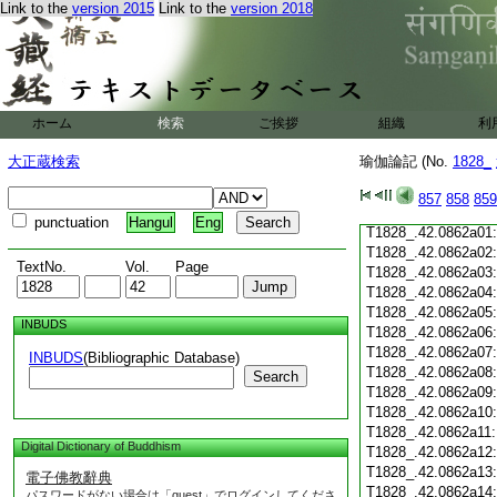
Link to the
version 2015
Link to the
version 2018
T1828_.42.0861c19
T1828_.42.0861c20
T1828_.42.0861c21
T1828_.42.0861c22
T1828_.42.0861c23
T1828_.42.0861c24
ホーム
検索
ご挨拶
組織
利
T1828_.42.0861c25
T1828_.42.0861c26
大正蔵検索
瑜伽論記 (No.
1828_
T1828_.42.0861c27
T1828_.42.0861c28
857
858
859
T1828_.42.0861c29
punctuation
Hangul
Eng
T1828_.42.0862a01
T1828_.42.0862a02
TextNo.
Vol.
Page
T1828_.42.0862a03
T1828_.42.0862a04
T1828_.42.0862a05
INBUDS
T1828_.42.0862a06
T1828_.42.0862a07
INBUDS
(Bibliographic Database)
T1828_.42.0862a08
Search
T1828_.42.0862a09
T1828_.42.0862a10
T1828_.42.0862a11
Digital Dictionary of Buddhism
T1828_.42.0862a12
T1828_.42.0862a13
電子佛教辭典
T1828_.42.0862a14
パスワードがない場合は「guest」でログインしてくださ