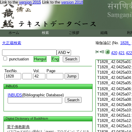
Link to the
version 2015
Link to the
version 2018
T1828_.42.0424c19
T1828_.42.0424c20
T1828_.42.0424c21
T1828_.42.0424c22
T1828_.42.0424c23
T1828_.42.0424c24
ホーム
検索
ご挨拶
組織
利
T1828_.42.0424c25
T1828_.42.0424c26
大正蔵検索
瑜伽論記 (No.
1828_
T1828_.42.0424c27
T1828_.42.0424c28
420
421
422
T1828_.42.0424c29
punctuation
Hangul
Eng
T1828_.42.0425a01
T1828_.42.0425a02
TextNo.
Vol.
Page
T1828_.42.0425a03
T1828_.42.0425a04
T1828_.42.0425a05
INBUDS
T1828_.42.0425a06
T1828_.42.0425a07
INBUDS
(Bibliographic Database)
T1828_.42.0425a08
Search
T1828_.42.0425a09
T1828_.42.0425a10
T1828_.42.0425a11
Digital Dictionary of Buddhism
T1828_.42.0425a12
T1828_.42.0425a13
電子佛教辭典
パスワードがない場合は「guest」でログインしてくださ
T1828_.42.0425a14