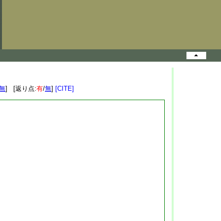
無
] [返り点:
有
/
無
]
[CITE]