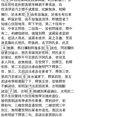
:
現在世性是刹那貪嗔等轉易不畢竟故。自
:
性清淨染汚之體不成實故。此解無身。然闕
:
獨行。於未來世
3
由有放逸故。於後生有往來
:
義。即寐於窟。由不放逸故清淨。即聰慧者了
:
知彼心住陸地等。即下半頌。第二十段有十
:
頌。中有五問答。二頌爲一。皆初問後答。釋中
:
有二。初總指經頌。後隨別釋。波羅延者是經
:
名。從請人爲名。波羅名彼岸。延之言趣。梵音
:
迷底履此云慈氏。即族姓。名字阿氏多。此言
:
4
無勝。舊曰彌勒阿逸多並
5
訛也。問若爾何
:
故婆沙論云。慈氏菩薩現於世時。阿氏多王
:
於壤佉。然即不可言慈氏字阿氏多。答現見
:
多人同名。故無相違。言世間下。別釋五。初釋
:
初答。第二又惡説法者由無明門下釋第二
:
答。第三。又惡説法者及在家者下。釋第三答。
:
第四乃至彼法
6
末永滅來下。釋第四答。第五
:
若諸有學斯應顯了下。釋第五答。皆唯釋答
:
不解諸頌。初明染汚法若因若果。次明能斷
:
諸染
7
因。次明
8
根總別果蘊滅位。次明於二
:
受不生欣樂得六恒住唯無學法後終盡位。
:
後明異類諸有學者所作衆事。釋初頌中。初
:
釋初句。三種世間是通世間。二種世間三中
:
別立。無明覆世間出家者外道也。善説法者
:
由有明故下釋第二句。若諸在家異類白衣