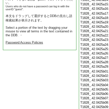
い。
T1828_.42.0425a15
Users who do not have a password can log in with the
T1828_.42.0425a16
userID "guest".
T1828_.42.0425a17
本文をドラッグして選択するとDDBの見出し語
T1828_.42.0425a18
検索結果が表示されます。
T1828_.42.0425a19
T1828_.42.0425a20
Select a portion of the text by dragging your
T1828_.42.0425a21
mouse to view all terms in the text contained in
the DDB. ・
T1828_.42.0425a22
T1828_.42.0425a23
Password Access Policies
T1828_.42.0425a24
T1828_.42.0425a25
T1828_.42.0425a26
T1828_.42.0425a27
T1828_.42.0425a28
T1828_.42.0425a29
T1828_.42.0425b01
T1828_.42.0425b02
T1828_.42.0425b03
T1828_.42.0425b04
T1828_.42.0425b05
T1828_.42.0425b06
T1828_.42.0425b07
T1828_.42.0425b08
T1828_.42.0425b09