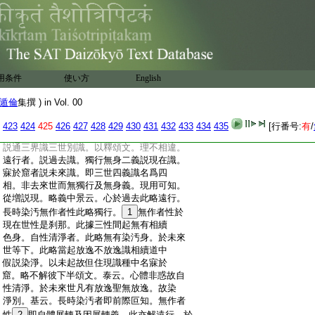
:
身。此中意説心體速謝異類生滅不畢竟轉。
:
不同色根初後相似畢竟而轉及無染體。故
:
名無身。五十七云。無色無見亦無對故名爲
:
無身。此未來世居四識住等者。此若隨經部
:
師理門義説於未來世有心隨眠居四識住。
:
可於後世從隨眠起有往有來。縁歴境義名
用条件
使い方
English
:
寐於窟。未來識種現居識住當來可生是寐
:
窟義。依眞實理門釋此文者。若未來世居四
遁倫
集撰 ) in Vol. 00
:
識住之識在現在世本識之中而有隨眠。可
:
於後生有往來義名寐於窟。五十七説依止
423
424
425
426
427
428
429
430
431
432
433
434
435
[行番号:
有
/
:
色故名寐於窟。彼説有色界識非未來識。此
:
説通三界識三世別識。以釋頌文。理不相違。
:
遠行者。説過去識。獨行無身二義説現在識。
:
寐於窟者説未來識。即三世四義識名爲四
:
相。非去來世而無獨行及無身義。現用可知。
:
從増説現。略義中景云。心於過去此略遠行。
:
長時染汚無作者性此略獨行。
1
無作者性於
:
現在世性是刹那。此據三性間起無有相續
:
色身。自性清淨者。此略無有染汚身。於未來
:
世等下。此略當起放逸不放逸識相續道中
:
假説染淨。以未起故但住現識種中名寐於
:
窟。略不解彼下半頌文。泰云。心體非惑故自
:
性清淨。於未來世凡有放逸聖無放逸。故染
:
淨別。基云。長時染汚者即前際叵知。無作者
:
性
2
即自體展轉及因展轉義。此亦解遠行。於