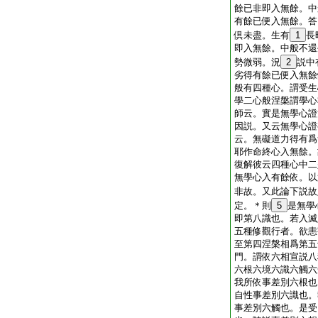
餘已非即入無餘。中
有餘已便入無餘。答
倶未盡。生有
1
長
即入無餘。中般不還
勢微弱。況
2
説中
劣得有餘已便入無餘
般有四種心。謂受生
學二心般涅槃謂學心
師云。實是無學心證
因説。又云無學心證
云。無礙道力得有爲
耶作命終心入無餘。
復解彼云四種心中二
無學心入有餘依。以
非故。又此論下説故
定。＊則
5
是無學
即第八識也。若入滅
五種修觀行者。欲恚
至第四涅槃相爲第五
門。謂依六相宣説八
六根六境六識六觸六
我所依事差別六根也
自性事差別六識也。
事差別六觸也。是受