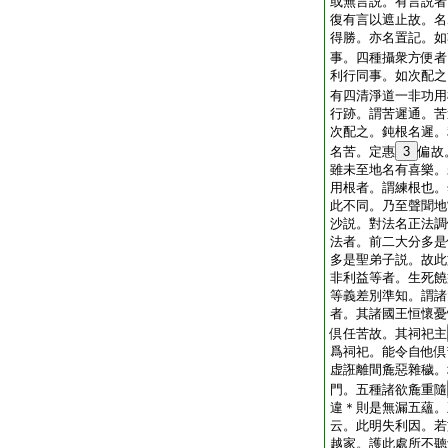
或無言説。有言説者
復有言以遮止故。名
得勝。亦名置記。如
事。四種攝衆方便者
利行同事。如次配之
有四清淨道一非功用
行跡。謂苦遲通。苦
次配之。鈍根名遲。
名苦。定惠
3
偏故
雖未至地名有喜樂。
用根者。謂練根也。
此不同。乃至聲聞地
沙説。對法名正法調
法者。前二大分多是
多是聖弟子説。故此
非利益等者。生死饒
等義差別準知。謂諸
者。其諸國王恒懷憂
倶任苦故。其祠祀主
爲祠祀。能令自他倶
虚誑離間麁惡雜穢。
門。五種諸欲麁重隨
違＊則是無漏五蘊。
云。此明失利因。若
越家。護此處所不聽