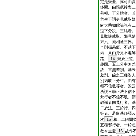
定是疑蓋。亦可由貪
多聞。由惛眠掉悔二
善軛。下分體者。若
衆生下謂身見戒取疑
依大乘如此論説有二
道下分説。三結者。
見取隨戒取。邪見隨
末六。癡相通三界。
＊則攝愚癡。不越下
結。又由身見不趣解
路。
14
疑於正道
趣因。五上分中無差
故。言無差別。基云
差別。餘之三種依人
別結取上分生。由有
種不信敬等者。景云
所説三學正法不信不
梵行者不信不敬。謂
教誡者同梵行者。基
二於法。三於行。四
等者。若依基師釋云
次
15
和上二阿闍
五種邪行者。一於怨
欲令生憂
16
故作