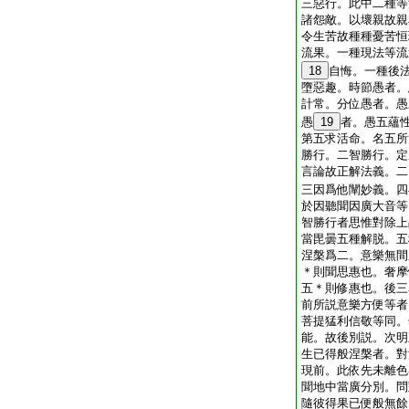
三惡行。此中二種等
諸怨敵。以壞親故親
令生苦故種種憂苦恒
流果。一種現法等流
18
自悔。一種後
墮惡趣。時節愚者。
計常。分位愚者。愚
愚
19
者。愚五蘊
第五求活命。名五所
勝行。二智勝行。定
言論故正解法義。二
三因爲他闡妙義。四
於因聽聞因廣大音等
智勝行者思惟對除上
當毘曇五種解脱。五
涅槃爲二。意樂無間
＊則聞思惠也。奢摩
五＊則修惠也。後三
前所説意樂方便等者
菩提猛利信敬等同。
能。故後別説。次明
生已得般涅槃者。對
現前。此依先未離色
聞地中當廣分別。問
隨彼得果已便般無餘