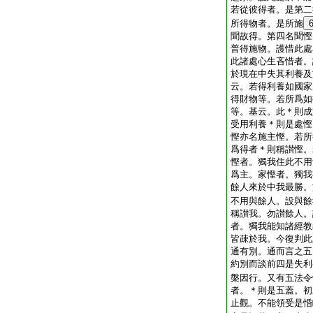
若從彼得者。是第二
所得物者。是所施
聞故得。第四名聞慳
普得施物。護惜此處
此諸處心生吝惜者。
於現在中失其利養及
云。若得利養如國家
得財物等。若所爲如
等。基云。此＊則成
受用利養＊則是處慳
慳亦名施主慳。若所
爲得者＊則稱讃慳。
慳者。獨我住此不用
爲主。家慳者。獨我
餘人來於中我最勝。
不用與餘人。設與餘
稱讃我。勿讃餘人。
者。獨我能知諸經教
皆疎於我。今復判此
通有別。通而言之五
約別而談前四是失利
槃因行。又有五法令
者。＊則是五蓋。初
止觀。不能領受是惛