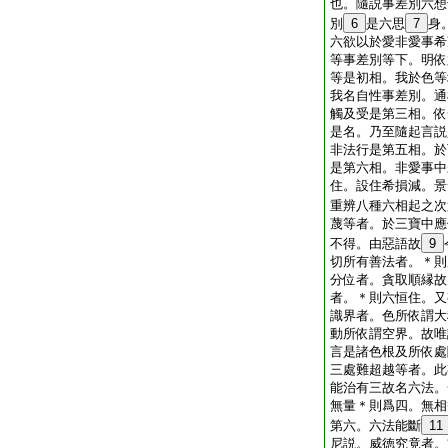
也。隨説事差別六想
別
6
是六思
7
身
六欲以於愛非愛事希
等事差別等下。明依
等是初相。我於色等
我名自性事差別。通
觸及受是第三相。依
是名。乃至隨起言説
非法行是第五相。於
是第六相。非愛事中
住。設住希損減。景
重辨八種六相起之次
蔑等者。於三寶中應
不得。由惡語故
9
切所有善法者。＊則
分位者。貪取順縁故
者。＊則六恒住。又
識界者。色所依謂大
動所依謂空界。故唯
言是諸色根及所依處
三處難超越等者。此
能治有三故名六法。
無量＊則爲四。無相
第六。六法能斷
11
尼説。威徳究竟者。