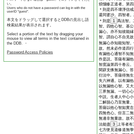
い。
煩惱修正道者。第四
Users who do not have a password can log in with the
＊則是四不壞淨信戒
userID "guest".
還同婆沙。四智者。
本文をドラッグして選択するとDDBの見出し語
＊則是
1
爲法智。
検索結果が表示されます。
智。四他心智。基公
漏心。亦不知彼能縁
Select a portion of the text by dragging your
智。謂自心不自見故
mouse to view all terms in the text contained in
無漏心亦知能知智。
the DDB. ・
故。然未必作道四行
Password Access Policies
有漏他心通智不知無
作是説。菩薩有漏他
智度論第四十卷云。
聞辟支佛無漏心。答
衍法中。菩薩得無生
失六神通。以有漏他
以無漏他心智。又大
三界無漏。一切心心
中説。生者人中心小
二解脱心乃至無量。
菩薩以他心智如實念
四無色心。但言二無
無邊非無量故。故不
法能盡
3
上等者有
七方便見道修道無學