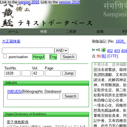
Link to the
version 2015
Link to the
version 2018
身等由貪嗔等大小煩
行蘊中大小煩惱縁身
生縛。後以法念住爲
心故名爲縛。非
9
身爲自體身便縛心。
縛倶心。由心了別色
ホーム
検索
ご挨拶
組織
利
拘於心。＊則由如前
惱心故名爲縛。觀四
大正蔵検索
瑜伽論記 (No.
1828_
住。所依内身縛能依
常與心倶。所了境界
402
403
404
染倶心。故立四縛。
点:
無
/
有
]
[CITE]
punctuation
Hangul
Eng
能得善法及能増長者
不善法者。是律儀斷
TextNo.
Vol.
Page
惡法名彼繋故。能得
長謂防護斷。又有四
諸法者。此解四神足
INBUDS
神。作用難測故。欲
足取所生定。第二依
INBUDS
(Bibliographic Database)
欲勤等四所生定體與
Search
有四種心定心住者。
一境名心住。四種所
想爲先戲論縛者。依
Digital Dictionary of Buddhism
量唯言除欲貪者。同
記中會。又有四種至
電子佛教辭典
種。此中乃至心離散
パスワードがない場合は「guest」でログインしてくださ