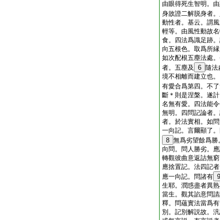
由眼得死生智明。由
身故證二解脱身者。
動性者。基云。謂風
輕等。由風性動故名
食。四法爲識足跡。
向五根色。取爲所縁
如次配根五塵法處。
者。五塵及
6
隨法
境不相離而建立也。
有愛合爲第四。不了
斷＊則是涅槃。遂計
名無有愛。四法能令
無明。四問記論者。
者。於法實相。如問
一向記。言爾顯了。
8
無爲劣望餘爲勝
向問。問人勝劣。應
轉觀彼曲意返詰無窮
應捨置記。法四記者
應一向記。問諸有
生耶。潤惑盡者異熟
當生。觀其諂意問請
釋。問蘊實法當爲有
別。記別解説故。汎