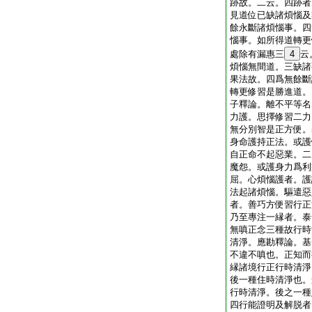
跡故。二云。四跡者
見道位已缺諸煩惱及
餘永斷諸煩惱事。四
惱事。如所得道轉更
處除有漏惠三
4
云
煩惱無間道。三缺諸
果法故。四爲無餘斷
轉更修習是勝進道。
子釋論。離不平等名
力護。思擇修習二力
無分別智是正方便。
身命護持正法。或護
自正命不起惡業。二
魔怨。或護身力爲利
屈。心煩惱護者。護
法起諸煩惱。驅遣惡
者。善巧方便習行正
乃至專注一縁者。泰
無嗔正念三種故行時
清淨。應勘釋論。基
不違不嗔也。正知而
縁諸境行正行時清淨
後一種住時清淨也。
行時清淨。後之一種
四行能證明及解脱者