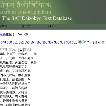
10
周廣求時。於上下處所見
傍運神通至一二千界
起亦無邊想。由異生類
也。八十七説與此不
成劫分位。爾時便生三種
邊際住有邊想。若一向
用条件
使い方
English
。若下上及傍二倶雙
若時憶念壞劫分位起
遁倫
集撰 ) in Vol. 00
器世間無所得。故各擧
中。非世間住念世間邊不
349
350
351
352
353
354
355
356
357
358
359
360
361
[行番号:
無
/
無世間便言邊者。則汝
時有世間故。
1
住念世
矯亂中有三。一叙執。二指
有三。初標。次釋不死矯
死矯亂者。外道自言。我師
已見諦理得無漏定名
通二處。又雖自謂不死
問不死法時。以不解故
亂避之。故名矯亂。八
一唯能入世間靜慮未了
清淨。二能證入内諸
脱名善清淨。又得無
善清淨天。有相有分
。最勝生道者人天勝
因。四諦是此勝因之境。