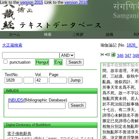
Link to the
version 2015
Link to the
version 2018
無邊想。若依十方
極邊際起亦有邊想。
不至三千。謂其無邊
神境智通不越三千故
同。彼云。若時憶念
妄想。若一向憶上下
ホーム
検索
ご挨拶
組織
利
憶傍無邊際住無邊想
憶起亦有邊亦無邊。
大正蔵検索
瑜伽論記 (No.
1828_
非有邊非無邊想。諸
一執。亦不相違。破
346
347
348
應理者。謂從前壞更
punctuation
Hangul
Eng
外道不住世間不知今
間。故非道理。不死
TextNo.
Vol.
Page
經。三結過。叙執中
亂義。後叙四計。不
所事天常名爲不死。
INBUDS
爲不死。故一不字以
無亂而實未得。若人
INBUDS
(Bibliographic Database)
於不死法假託餘事矯
Search
十七云。有二淨天。
諦理心未解脱名不善
勝定已見諦理心善解
Digital Dictionary of Buddhism
相無分別定名無亂即
別無亂即不善清淨天
電子佛教辭典
因。決定勝道涅槃勝
パスワードがない場合は「guest」でログインしてくださ