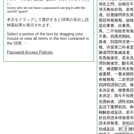
い。
有依之問。自稱言不
Users who do not have a password can log in with the
淨天教命於我。若有
userID "guest".
過。但應隨問而生異
本文をドラッグして選択するとDDBの見出し語
善惡有報無報。故隨
検索結果が表示されます。
是此事實。此事異。
異。二不知他世有無
Select a portion of the text by dragging your
不善。四愚冥闇鈍。
mouse to view all terms in the text contained in
善者。則當阿含第一
the DDB. ・
報。亦當第三何者是
Password Access Policies
勝道問苦集滅道者。
世爲無後世。若未見
理則無後世。斷生死
世。滅道斷生死名無
後重釋。一覺未開悟
有報無報。二於所證
四諦而謂我已證。無
未決定者。雖覺善惡
未決定。我今不知善
劣愚鈍者。謂性劣鈍
妄語下重釋前四。怖
稱解故成妄語。若不
於自所證未得無畏等
證未得無畏。若他詰
則成妄語。若
3
撥