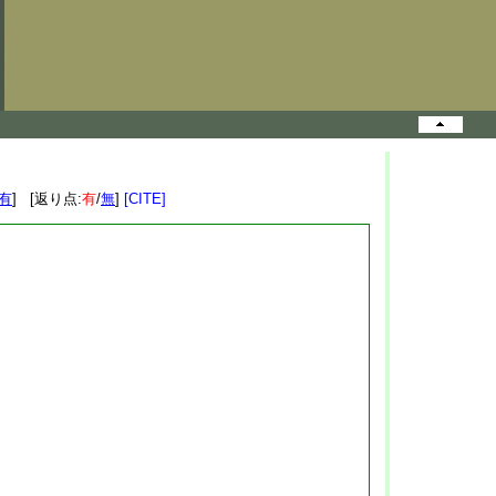
有
] [返り点:
有
/
無
]
[CITE]