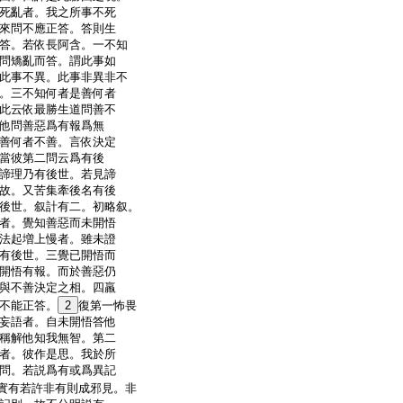
死亂者。我之所事不死
來問不應正答。答則生
答。若依長阿含。一不知
問矯亂而答。謂此事如
此事不異。此事非異非不
。三不知何者是善何者
此云依最勝生道問善不
他問善惡爲有報爲無
善何者不善。言依決定
當彼第二問云爲有後
諦理乃有後世。若見諦
故。又苦集牽後名有後
後世。叙計有二。初略叙。
者。覺知善惡而未開悟
法起増上慢者。雖未證
有後世。三覺已開悟而
開悟有報。而於善惡仍
與不善決定之相。四羸
不能正答。
2
復第一怖畏
妄語者。自未開悟答他
稱解他知我無智。第二
者。彼作是思。我於所
問。若説爲有或爲異記
實有若許非有則成邪見。非