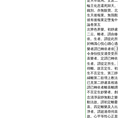
是天帝龍馬。女及二
輪王化息還死歸天。
鐵別。亦無餘寶。北
生天後報業。無我觀
彼有後報業定墮鬼中
論卷第五
次辨色界樂。初靜慮
二云。離者。謂由修
依。生者。謂從此所
於轉識心悦心踊心適
樂者謂已轉依者依
令身怡悦安適受受所
喜樂者。定謂已轉依
生者。謂從定所生。
得離。故言定生。初
生不言定生。第三靜
縁離第二欲増上教法
已見第二靜慮喜相過
謂已轉依者離喜離踴
不言定生妙樂者。創
念清淨寂靜無動之樂
動法故。謂初定離憂
喜。四定離樂及入出
淨者。謂超過尋伺喜
故。心平等性心正直