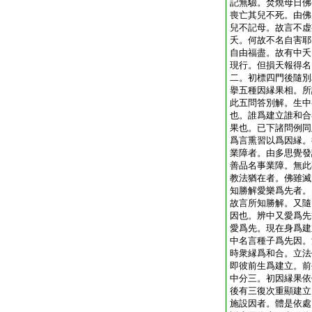
記無驗。焚燒母日佛
喪亡其兒不死。由佛
兒不記母。故言不虚
夭。何故不名自害耶
自由福盡。故有中夭
現行。但損天報得名
二。初標四門後隨別
擧五種因縁果相。所
此五問答別解。生中
也。誰爲建立誰和合
果也。已下諸問例同
爲言熏習以爲因縁。
業障者。由多思覺發
善品名事業障。無此
教法猶在者。佛雖滅
知勝解愛樂爲先者。
故言所知勝解。又隨
因也。辨中又愛爲先
愛爲先。現在身爲建
中名言種子爲先因。
時衆縁爲和合。立法
即彼前生爲建立。前
中分三。初因縁果依
後有三復次重顯建立
施設因者。體是依處