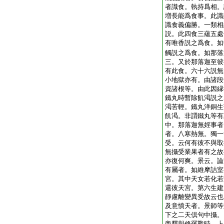
者識食。執持爲相。
増長能爲食事。此識
識食義偏勝。一類相
説。此四食三蘊五處
有唯香説之爲食。如
觸説之爲食。如那落
三。又於那落迦至彼
有此食。六十六説無
小地獄亦有。由諸段
資諸根等。由此因縁
鐵丸時暫除飢渇説之
渇苦輕。鐵丸洋銅生
飢渇。非謂鐵丸等有
中。那落迦無婬事者
者。八寒熱無。獨一
受。云何有彼不與取
無攝受業果者有之故
亦復何爽。景云。論
有屬者。如維摩詰室
宮。其中天女若化若
還彼天宮。第六生建
靜慮離變異受故云也
及意憤天者。景師等
下之二天倶句中攝。
帝釋與修羅戰時。上