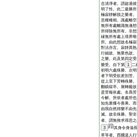
念清淨者。謂超過彼
明了性。此二最勝所
極寂靜解脱之樂者。
息種種相。識處離空
無所有處離識無邊想
所得除無所有。非想
縁無所有處上境界唯
所。由此想故名極寂
對法亦言。寂靜異熟
行細故。無業色故。
之樂。此及第四定受
樂受。自下第
1
二
初明六處殊勝。次明
者下明受欲差別苦。
從上至下苦轉殊勝。
翻瞋獄卒。展轉癡故
是苦報依處。名爲苦
今解。所依者處所也
知先業獲今善果。而
由我自然得樂不由先
滅。故非殊勝。聖非
者。謂無推求尋思之
3
其身令身滋
草等者。西國道人行