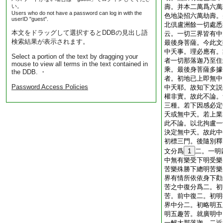
い。
壽。并本二萬爲六萬
Users who do not have a password can log in with the
色地染招六萬劫壽。
userID "guest".
北倶盧洲餘一切處悉
本文をドラッグして選択するとDDBの見出し語
云。一切三界皆有中
検索結果が表示されます。
最後身菩薩。今此文
中夭事。理必應有。
Select a portion of the text by dragging your
者一切那落迦乃至住
mouse to view all terms in the text contained in
乘。最後身菩薩多據
the DDB. ・
者。初地已上即無中
Password Access Policies
中夭耶。故知下文説
權非實。故此不論。
三種。若下因感必定
夭或無中夭。若上業
此不論。以北拘盧一
決定無中夭。故此中
初標三門。後隨別釋
文分爲
1
二。一明
中無有樂受下明受樂
苦樂殊勝下總明苦樂
界有情所依依身下勸
苦之中復分爲二。初
苦。前中復二。初明
界中分二。初略明五
明五趣苦。就廣明中
一解大那落迦。二近