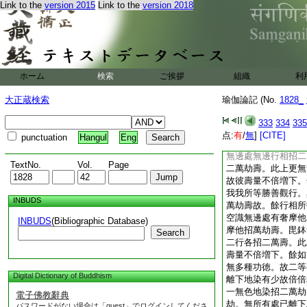
Link to the
version 2015
Link to the
version 2018
有麁妙等多差別互有
餘能。故一向倍増也
梵身量不倍前益者。
故。無雲減三者。以
趣身大小不定。隨業
身量未必八萬。然有
ホーム
検索
ご挨拶
組織
利
説。第四壽建立中。
婆沙八十四卷云。問
大正蔵検索
瑜伽論記 (No.
1828_
者有増半者有増少分
爾所力還受爾所異熟
333
334
335
處有無邊行相亦有異
点:
有
/
無
]
[CITE]
punctuation
Hangul
Eng
邊行相招萬劫壽。餘
無邊處無邊行相招二
TextNo.
Vol.
Page
二萬劫壽。此上更無
故彼壽量不倍増下。
我我所等勝善觀行。
INBUDS
萬劫壽故。餘行相所
空識無邊處有奢摩他
INBUDS
(Bibliographic Database)
摩他招萬劫壽。毘鉢
Search
二行各招二萬壽。此
壽量不倍増下。餘如
無多種功徳。故二等
Digital Dictionary of Buddhism
離下地染有少故倍倍
一無色地染招二萬劫
電子佛教辭典
劫。無所有處已離下
パスワードがない場合は「guest」でログインしてくださ