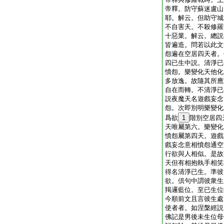
帝釋。防守蘇迷盧山
耶。解云。但助守城
不自害天。不殺修羅
十惡業。解云。總説
皆遍造。問若以此文
怨遍在空居四天者。
四已生中説。清淨已
憤怨。樂變化天他化
多放逸。故隨其所應
自在而轉。不清淨已
説夜魔天名遊戲妄念
怨。次即別明樂變化
爲欲
1
階別空居四
天唯屬第六。樂變化
憤怨屬第四天。遊戲
戲妄念意相憤怨通空
行欲與人相似。是故
天但有相抱執手相笑
得名清淨已生。準彼
欲。倶句中謂彼衆生
羯邏藍位。至已生位
今順前文且言彼生處
使者者。如涅槃經説
佛記是男後未生位母