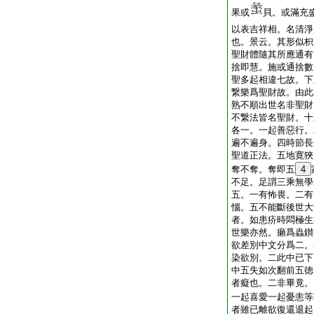
果或
貝。或滿充
以表吉祥相。名清淨
也。景云。其形似枳
聖財體隨其所應通有
捨即慧。施或通捨數
聖多起相違七故。下
繋樂爲聖財故。由此
熟不順出世名非聖財
不繋法皆名聖財。十
各一。一起善惡行。
遍不遍身。四時節長
聖道正法。五地寛狹
奪不奪。奪即五
4
不足。足謂三乘無學
五。一有怖畏。二有
惱。五不能斷後世大
者。如患疥時悶極生
世樂亦然。癩爲蟲鑚
欲差別中文分爲二。
染欲別。二此中已下
中五失如次翻前五徳
者癡也。二非畢竟。
一起喜愛一起憂恚等
者雖已離欲復還退起