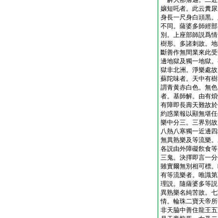
孃短吒者。此云糞尿
身長一尺身白頭黒。
不同。薩婆多師經部
別。上座部師説爲情
樹形。多諸刺故。地
斷善作無間業來此受
邊地獄及獨一地獄。
獄非北洲。淨樂處故
蘇陀味者。天中有樹
謂青黄赤白色。無色
者。基師解。由有煩
有障即長壽天難故於
約惑業報以顯無堪任
樂中分三。三界別故
八熱八寒獨一近邊四
無異熟樂及等流樂。
各説由外障礙飮食等
三鬼。決擇即言一分
雖實爾無別相可標。
有等流樂者。唯識第
理説。隨薩婆多等説
異熟樂名純苦故。七
情。輪珠二寶天帝所
非天脇中善住龍王五