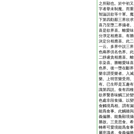
之所顯也。於中初又
字者擧未制魔。而重
智論説欲等十軍。魔
下第四勸厭三界欣求
喜乃至墮二界攝者。
喜是欲界喜。離愛味
分淨定相應喜。有勝
決定分相應喜。此二
一云。多界中説三界
色兩界倶名色界。此
二靜慮貪相應喜。離
非染喜。勝離愛味喜
色界。後一墮在斷界
樂非謂受樂者。入滅
樂。上明苦樂受用。
有。已生即是五趣有
識第四説。食有四種
欲界繋香味觸三於變
色處非段食攝。以變
食觸境爲相。謂有漏
能爲食事。此觸雖與
義偏勝。能麁顯境攝
勝故。三意思食。希
轉希可愛境能爲食事
屬意識者。食義偏勝