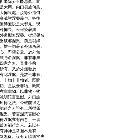
但能除妄不能息眞。此
是大用。内曰畏處何染。
大怖畏處。汝等外道何
身滅智涅槃義也。答後
無縛無脱是大邪見。現
可怖畏。云何染著無
外道斷無涅槃。從涅槃名
槃破邪涅槃。前是就縁
。離一切著者外無所著。
心。即肇公云。於外無
滅乃名涅槃。非有非無
四家之無。又非小乘
妙有。又於外無數於
有此涅槃。是故云非有。
。非物非非物者。既聞
切。是故云非物。既聞
亦非非物。以非物不物
滅明語言道斷。外曰誰
所得之法。今破能得之
能得之人證有上所得四
涅槃。若言涅槃言斷心
得涅槃亦有兩意。一者
破無能得之人。若以神
有神神是常遍不應有
陰無從。設有五陰無常失