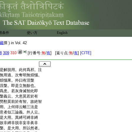
用条件
使い方
English
藏
撰 ) in Vol. 42
8
309
310
[行番号:
無
/
有
] [返り点:
無
/
有
]
[CITE]
是解脱用。此何爲邪。注
無用過。次奪明無煩惱。
煩惱果。外曰有涅槃
涅槃。即是立無餘也。
爲患。若灰身滅智此即
槃義云。大患莫若於有
勞懃莫前於有智。故絶智
用。上何得云離三法是
意者似三論義。外人云。
是大用。異縛可縛非縛
故非縛非脱非妄非眞非
槃。是大用。所以然者。