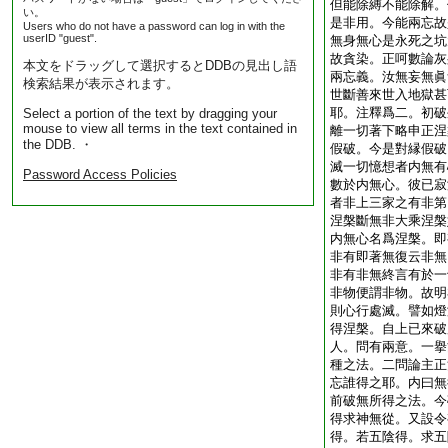
但能除縛不能除解。
い。
是非用。今能兩忘故
Users who do not have a password can log in with the
userID "guest".
無身無心是永死之坑
故貪染。正呵數論灰
本文をドラッグして選択するとDDBの見出し語
兩忘義。汝無妄無眞
検索結果が表示されます。
世斷善來世入地獄甚
耶。注釋爲二。初破
Select a portion of the text by dragging your
mouse to view all terms in the text contained in
離一切著下略申正涅
the DDB. ・
假破。今是對縁假破
滅一切憶想者内無有
Password Access Policies
數於内無心。彼已寂
者非上三家之有非第
涅槃斷無非大乘涅槃
内無心名爲涅槃。即
非有即著無復云非無
非有非無終言有於一
非物便謂非物。故明
則心行處滅。譬如燈
得涅槃。自上已來破
人。問有兩意。一擧
種之法。二問論主正
忘誰得之耶。内曰無
前破無所得之法。今
得求神無從。又設令
得。若五陰得。求五