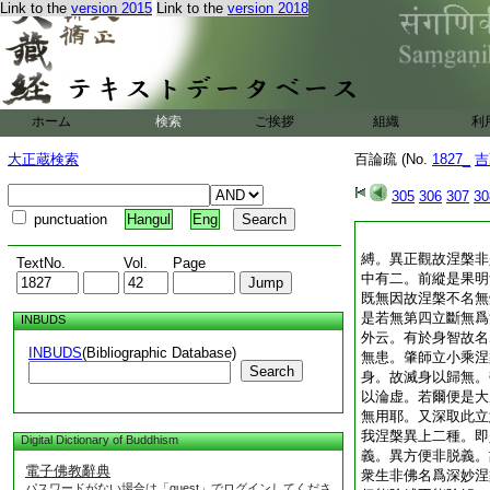
Link to the
version 2015
Link to the
version 2018
ホーム
検索
ご挨拶
組織
利
大正蔵検索
百論疏 (No.
1827_
吉
305
306
307
30
punctuation
Hangul
Eng
縛。異正觀故涅槃非
TextNo.
Vol.
Page
中有二。前縱是果明
既無因故涅槃不名無
是若無第四立斷無爲
INBUDS
外云。有於身智故名
INBUDS
(Bibliographic Database)
無患。肇師立小乘涅
Search
身。故滅身以歸無。
以淪虚。若爾便是大
無用耶。又深取此立
我涅槃異上二種。即
Digital Dictionary of Buddhism
義。異方便非脱義。
電子佛教辭典
衆生非佛名爲深妙涅
パスワードがない場合は「guest」でログインしてくださ