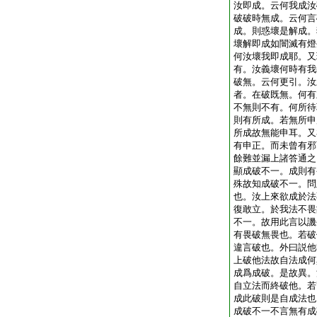
汝即成。云何我成汝
破破時無成。云何言
成。則惑壞是解成。
壞解即成如闇滅有燈
何汝壞我即成耶。又
有。汝義壞何時有我
破無。云何更引。汝
者。在破既無。何有
不無則不有。何所待
則有所成。若無所申
所成故無能申耳。又
有申正。而未曾有邪
餘難並漏上諸答通之
顯成破不一。成則有
殊故知成破不一。問
也。汝上來欲成於法
復敢立。於我法不畏
不一。故用此言以譏
有畏破無畏也。若破
違言破也。外曰説他
上破他法故自法成何
成爲成破。是故異。
自立法而終破他。若
成此破則是自成法也
成破不一不言無有成