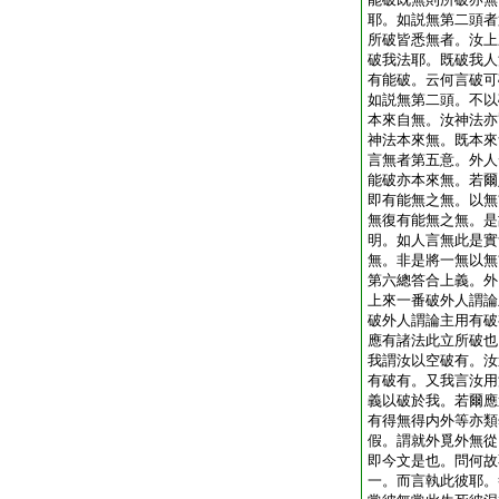
耶。如説無第二頭者
所破皆悉無者。汝上
破我法耶。既破我人
有能破。云何言破可
如説無第二頭。不以
本來自無。汝神法亦
神法本來無。既本來
言無者第五意。外人
能破亦本來無。若爾
即有能無之無。以無
無復有能無之無。是
明。如人言無此是實
無。非是將一無以無
第六總答合上義。外
上來一番破外人謂論
破外人謂論主用有破
應有諸法此立所破也
我謂汝以空破有。汝
有破有。又我言汝用
義以破於我。若爾應
有得無得内外等亦類
假。謂就外覓外無從
即今文是也。問何故
一。而言執此彼耶。