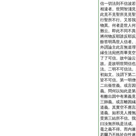
信一切法則不信波若
相違者。世間智淺見
此見不見聖所見見聖
行聖所不行。又答我
物異。何者是世人何
難云。即此不同不異
將何物反耶誰反耶反
餘答明爲世人信者。
外謂論主此言無道理
縁生法宛然而畢竟空
了了可信。故中論云
故。是故明世間信也
法。二明不可信法。
初如文。汝謂下第二
皆不可信。第一明僧
二出衞世義。或言因
義。問何以知此是第
有酪出因中有果義竟
三師義。或言離因縁
道義。其實空不應言
道義。如邪見人撥無
受第三結所不信。我
曰汝無所執是法成。
毫之義不得。而内遂
若爾乃不執於自性遂