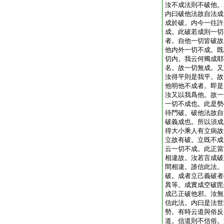
汝不成法則不破他。
内曰破他法故自法成
成於破。内今一往許
成。此破若成則一切
者。自他一切皆破故
他内外一切不成。既
切内。我云何獨成耶
名。故一切無成。又
汝得平則是我平。故
他明他不成者。即是
汝又以我爲他。故一
一切不成也。此是勢
待門破。破他法故自
破義成也。所以須成
得大小乘人有立病故
立故有破。立既不成
云一切不成。此正當
相違故。汝若言成破
間相違。誰信此法。
破。成者立己義破者
異等。成實成空破毘
成己正破他邪。汝無
信此法。内曰是法世
勢。有時云道與俗反
道。信道則不信俗。