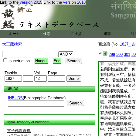
Link to the
version 2015
Link to the
version 2018
破外謂内用正破邪。
破邪。夫一切能破所
實未曾有此所破。亦
前問次答。問有二意
此就有門破能破也。
破則有所破。故一切
ホーム
検索
ご挨拶
組織
利
能破我有所破。二倶
破。破汝能破亦被破
大正蔵検索
百論疏 (No.
1827_
吉
異。云何謂外爲所破
破二倶是有。若以能
299
300
301
30
内爲所破外爲能破。
punctuation
Hangul
Eng
有。倶是所破。則無
若爾則無能無所。何
TextNo.
Vol.
Page
有則虚設三空。捨福
不成。若無破餘法有
破亦有五義。一者若
INBUDS
能破則我義還成。二
待於無能則便有所。
INBUDS
(Bibliographic Database)
破。我有所破我是有
Search
則我是薩衞汝爲方廣
有所破則不失因果。
寧起身見不惡取空。
Digital Dictionary of Buddhism
有過義輕無執最重。
申。汝云何建立三論
電子佛教辭典
可破答上有無難也。
パスワードがない場合は「guest」でログインしてくださ