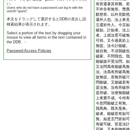
い。
有答還著其有難。若
Users who do not have a password can log in with the
不作非有無答。墮愚
userID "guest".
默然答。以外見默然
本文をドラッグして選択するとDDBの見出し語
還外人也。汝上來見
検索結果が表示されます。
立還於外人。今言如
破如。計如者。汝上
Select a portion of the text by dragging your
者。上就汝覓可破無
mouse to view all terms in the text contained in
可得。又今過甚於上
the DDB. ・
無從。汝今計能破。
Password Access Policies
破自無。不須我破也
破家。不問我也。我
能破故不受汝問。如
又汝問爲有能破爲無
汝。汝爲有所破爲無
故無從。若無所破只
問能破。又能破若有
是汝無。汝有所破所
是所破。汝便無能破
上來實不成。今何有
今忽問能破之有無。
我馬角。既失兎角。
破者。能破若有如可
無。如是五門皆如可
有破可破。皆是汝計
可破。又本有物然後