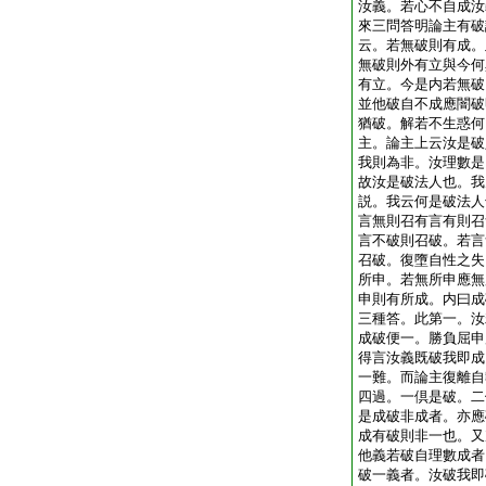
汝義。若心不自成汝
來三問答明論主有破
云。若無破則有成。
無破則外有立與今何
有立。今是内若無破
並他破自不成應闇破
猶破。解若不生惑何
主。論主上云汝是破
我則為非。汝理數是
故汝是破法人也。我
説。我云何是破法人
言無則召有言有則召
言不破則召破。若言
召破。復墮自性之失
所申。若無所申應無
申則有所成。内曰成
三種答。此第一。汝
成破便一。勝負屈申
得言汝義既破我即成
一難。而論主復離自
四過。一倶是破。二
是成破非成者。亦應
成有破則非一也。又
他義若破自理數成者
破一義者。汝破我即