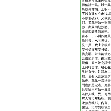
常彼無常此生死彼涅
但偏計一異。以一異
所執異亦爾。上明不
不以有破有亦出汝謂
不以邪破邪。又我就
耶。又我若執一則同
亦一亦異同勒沙婆。
非是四師故無所執。
言不一。不與四師異
論同異。求竟無從。
見一異。我上來欲止
妄可借亦無妄可破。
借妄耶。若有能借必
云借如所借。由汝故
能借。並出汝之謂情
上何得言借。答心生
見於有借。注釋為二
難。若有人言汝無所
執也。我執一異法者
問應如是破者。應將
欲明論主不執一異故
若餘人執一異。可用
有人言汝無所執。我
汝無所執耶。内言。
破我。汝若無執我自