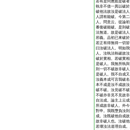
若有是問應如是破者
執非不借一異以破於
破他法故汝是破法人
人謂有能破。今第二
人。問意云。從論初
番復破能破。是則破
法無道。故是破法人
邪義。品初已來破於
若正有得無得一切皆
曰汝破法人。明如我
人。汝執法執破故汝
破於實相。若破實相
是破人。我無所執與
則一切不破故非破人
是破人。我不自成又
汝義本成可言我破名
本不成是汝不成故汝
破不破。汝見破不破
不破亦非見不見故非
自法成。論主上云成
所成故非破人。外今
對申。我既墮負汝則
成。汝既破他自成故
故非破人也。汝破他
若壞汝法道理自成。