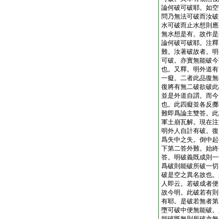
論何破可破耶。如空
問乃無法可破而汝破
水可破而止水想則應
無水想是有。故作是
論何破可破耶。注釋
難。汝著破故者。明
可破。亦實無能破今
也。又釋。明外道有
一癡。二者此品復無
復將有無二破欲破此
並是外道自謂。而今
也。此四癡並各反擲
難即爲論主雙答。此
軍土崩瓦解。現在注
明外人自計有破。復
爲失中之失。倒中起
下第二答外難。始終
答。明破義既成則一
爲破則能破所破一切
破是空之異名故也。
人即云。若破成者便
故今明。此破若有則
有耶。是破若無者第
墮可破中便無能破。
能破既無則所破亦無