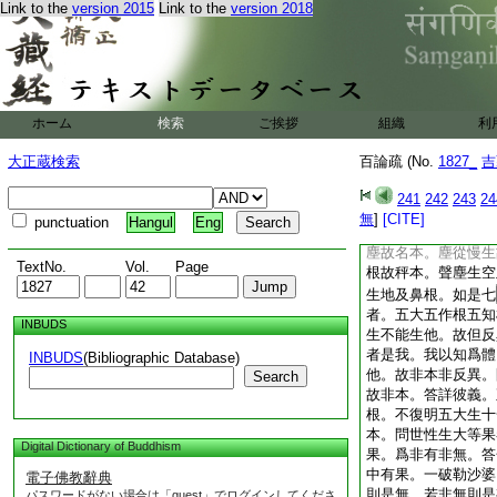
Link to the
version 2015
Link to the
version 2018
性。能成諸物故。第
等也。次從大生慢。
塵。五塵生十六法。
手脚及男女隨取一及
糞故也。并及知者。
爲二十五。迦毘羅論
ホーム
検索
ご挨拶
組織
利
異及知者。答偈云。
十六但反異。知者非
大正蔵検索
百論疏 (No.
1827_
吉
不從他生故稱本性。
本名不從他生。是故
241
242
243
24
此七亦本亦反異。大
無
]
[CITE]
punctuation
Hangul
Eng
我慢故名本。我慢從
塵故名本。塵從慢生
TextNo.
Vol.
Page
根故秤本。聲塵生空
生地及鼻根。如是七
者。五大五作根五知
INBUDS
生不能生他。故但反
者是我。我以知爲體
INBUDS
(Bibliographic Database)
他。故非本非反異。
Search
故非本。答詳彼義。
根。不復明五大生十
本。問世性生大等果
Digital Dictionary of Buddhism
果。爲非有非無。答
中有果。一破勒沙婆
電子佛教辭典
則是無。若非無則是
パスワードがない場合は「guest」でログインしてくださ