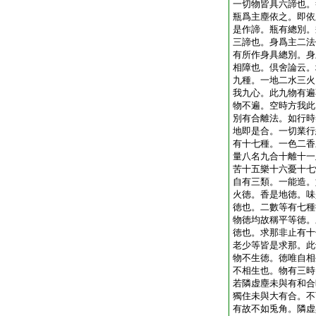
一切物皆具六諦也。
瓶爲主塵依之。即依
是作諦。瓶有總別。
三諦也。身爲主二法
有所作身具總別。身
相障也。倶舍論云。
九種。一地二水三火
我九心。此九物有遍
物不遍。空時方我此
別有合離法。如行時
地即是合。一切業行
有十七種。一色二香
量八名九合十離十一
苦十五樂十六憂十七
自有三類。一能造。
火徳。香是地徳。味
徳也。二數等有七種
物徳均故稱平等徳。
徳也。求那非止有十
老少等皆是求那。此
物不生徳。徳唯自相
不相生也。物有三時
若隣虚塵未與有和合
獨住未與大有合。不
有故不如兎角。隣虚