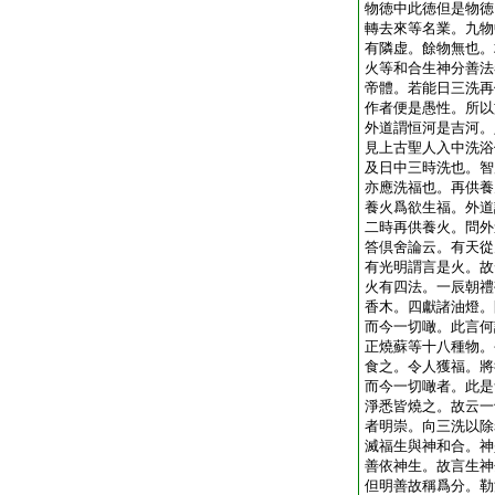
物徳中此徳但是物徳
轉去來等名業。九物
有隣虚。餘物無也。
火等和合生神分善法
帝體。若能日三洗再
作者便是愚性。所以
外道謂恒河是吉河。
見上古聖人入中洗浴
及日中三時洗也。智
亦應洗福也。再供養
養火爲欲生福。外道
二時再供養火。問外
答倶舍論云。有天從
有光明謂言是火。故
火有四法。一辰朝禮
香木。四獻諸油燈。
而今一切噉。此言何
正燒蘇等十八種物。
食之。令人獲福。將
而今一切噉者。此是
淨悉皆燒之。故云一
者明崇。向三洗以除
滅福生與神和合。神
善依神生。故言生神
但明善故稱爲分。勒