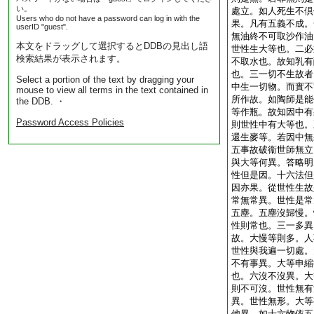
い。
處立。如人死生不倶
Users who do not have a password can log in with the
果。凡有五義不成。
userID "guest".
無油終不可取沙作油
本文をドラッグして選択するとDDBの見出し語
世性生大等也。二必
検索結果が表示されます。
不取水也。故知乳有
也。三一切不生故者
Select a portion of the text by dragging your
中生一切物。而實不
mouse to view all terms in the text contained in
所作故。如陶師是能
the DDB. ・
等作瓶。故知因中有
Password Access Policies
則世性中有大等也。
還生麥等。若因中無
五事故破衞世師無立
與大等何異。答略明
性但是因。十六法但
因亦果。從世性生故
常無常異。世性是常
五塵。五塵沒歸慢。
性則常也。三一多異
故。大慢等則多。人
世性與我遍一切處。
不有事異。大等申縮
也。六沒不沒異。大
則不可沒。世性無有
異。世性無形。大等
他異。如十六物依五