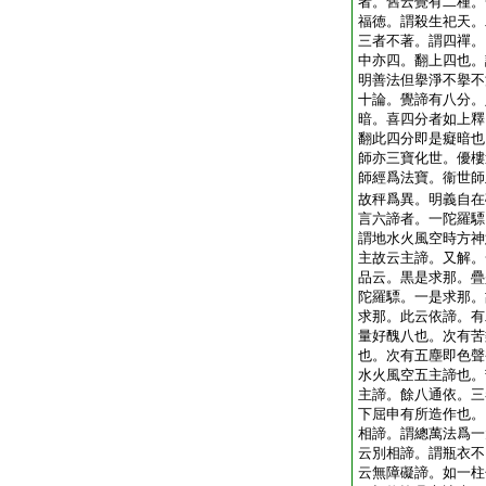
者。舊云覺有二種。
福徳。謂殺生祀天。
三者不著。謂四禪。
中亦四。翻上四也。
明善法但擧淨不擧不
十論。覺諦有八分。
暗。喜四分者如上釋
翻此四分即是癡暗也
師亦三寶化世。優樓
師經爲法寶。衞世師
故秤爲異。明義自在
言六諦者。一陀羅驃
謂地水火風空時方神
主故云主諦。又解。
品云。黒是求那。疊
陀羅驃。一是求那。
求那。此云依諦。有
量好醜八也。次有苦
也。次有五塵即色聲
水火風空五主諦也。
主諦。餘八通依。三
下屈申有所造作也。
相諦。謂總萬法爲一
云別相諦。謂瓶衣不
云無障礙諦。如一柱