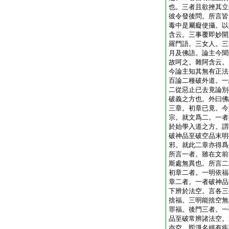
也。三者且欲挫其立
彼令發後問。所言皆
毒中是屬癡使攝。以
含云。三事覆即妙開
羅門語。三女人。三
月及佛語。論主今聞
故呵之。雜阿含云。
今論主知其無有正法
百論二種破外道。一
二從惡止已去竟論別
破義之方也。外曰佛
三章。初章已竟。今
宗。就文爲二。一者
於始學入道之方。謂
破神品至破空品末明
邪。就此二章亦得爲
所言一者。雖在文前
斯處無異也。所言二
初章二者。一明依福
章二者。一者破神品
下辨於法空。言各三
捨福。三明能捨空無
罪福。後門三者。一
品至破常辨諸法空。
亦空。即淨名經有疾