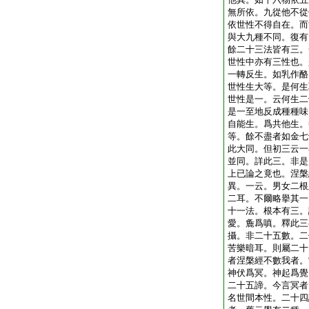
無所依。九從他不從
依世性不得自在。而
與大九種不同。復有
餘二十三法皆有三。
世性中亦有三性也。
一轉反生。如乳作酪
世性生大等。是何生
世性是一。云何生二
是一至地反成種種味
自能生。爲共他生。
等。餘不盡者如金七
此大同。但初三云一
並同。詳此三。非是
上已論之竟也。涅槃
異。一云。男女二根
二耳。不爾略擧其一
十一法。根本有三。
愛。麁爲嗔。釋此三
攝。非二十五數。二
苦樂暗耳。則屬二十
者涅槃經不數我者。
神伏爲冥。神起爲覺
二十五諦。今言冥者
名世間本性。二十四