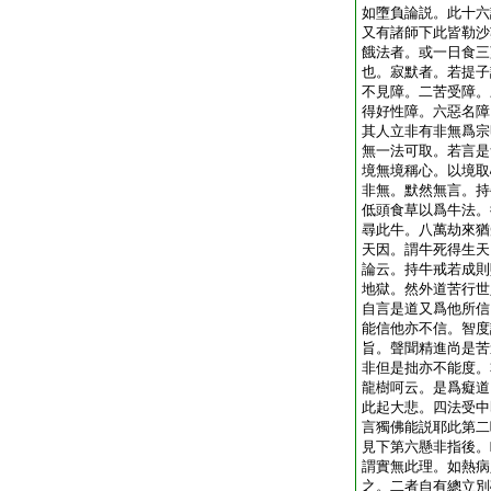
如墮負論説。此十六
又有諸師下此皆勒沙
餓法者。或一日食三
也。寂默者。若提子
不見障。二苦受障。
得好性障。六惡名障
其人立非有非無爲宗
無一法可取。若言是
境無境稱心。以境取
非無。默然無言。持
低頭食草以爲牛法。
尋此牛。八萬劫來猶
天因。謂牛死得生天
論云。持牛戒若成則
地獄。然外道苦行世
自言是道又爲他所信
能信他亦不信。智度
旨。聲聞精進尚是苦
非但是拙亦不能度。
龍樹呵云。是爲癡道
此起大悲。四法受中
言獨佛能説耶此第二
見下第六懸非指後。
謂實無此理。如熱病
之。二者自有總立別