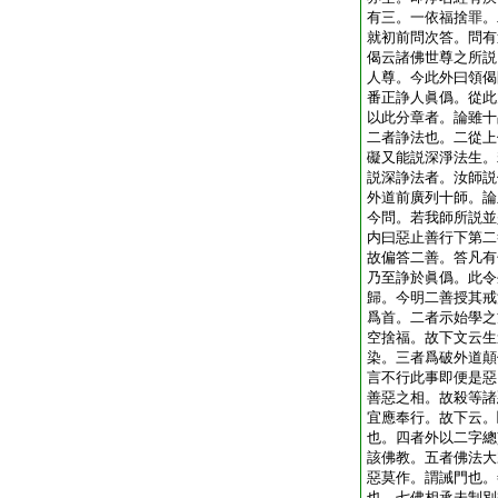
有三。一依福捨罪。
就初前問次答。問有
偈云諸佛世尊之所説
人尊。今此外曰領偈
番正諍人眞僞。從此
以此分章者。論雖十
二者諍法也。二從上
礙又能説深淨法生。
説深諍法者。汝師説
外道前廣列十師。論
今問。若我師所説並
内曰惡止善行下第二
故偏答二善。答凡有
乃至諍於眞僞。此令
歸。今明二善授其戒
爲首。二者示始學之
空捨福。故下文云生
染。三者爲破外道顛
言不行此事即便是惡
善惡之相。故殺等諸
宜應奉行。故下云。
也。四者外以二字總
該佛教。五者佛法大
惡莫作。謂誡門也。
也。七佛相承未制別