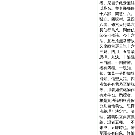
者。尼徤子此云無結
以爲名。亦名那耶修
十六諦。聞慧生八。
醫方。四呪術。及四
八者。修六天行爲六
長仙行爲八。問僧佉
師偏引依諦。今十六
法。意欲捨無常苦故
又摩醯首羅天説十六
三疑。四用。五譬喩
思擇。九決。十論議
三自證。十四難難。
者有四種。一現知。
知。如見一分即知餘
能知。信聖人語。四
者如身有我乃至解脱
等。用者如依此物作
有水牛也。悉檀者。
根是實法論明根是假
分別自他義也。思擇
者義理可決定也。論
理。諸義以立眞實義
義。證者五種。一不
未成。五即時也。難
草頭亦有白象。諍論