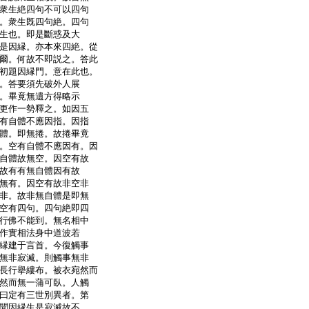
衆生絶四句不可以四句
。衆生既四句絶。四句
生也。即是斷惑及大
是因縁。亦本來四絶。從
爾。何故不即説之。答此
初題因縁門。意在此也。
。答要須先破外人展
。畢竟無遺方得略示
更作一勢釋之。如因五
有自體不應因指。因指
體。即無捲。故捲畢竟
。空有自體不應因有。因
自體故無空。因空有故
故有有無自體因有故
無有。因空有故非空非
非。故非無自體是即無
空有四句。四句絶即四
行佛不能到。無名相中
作實相法身中道波若
縁建于言首。今復觸事
無非寂滅。則觸事無非
長行擧縷布。被衣宛然而
然而無一蒲可臥。人觸
曰定有三世別異者。第
聞因縁生是寂滅故不