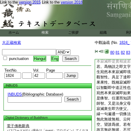
Link to the
version 2015
Link to the
version 2018
心。於内無心。於外
誥然大均。即是涅槃
大涅槃。法華明諸法
今亦爾。如是遍歴一
辭相寂滅。然即妙法
清淨。諸佛用此爲身
ホーム
検索
ご挨拶
組織
利
至人以此爲壽。壽無
此一道清淨故有六道
大正蔵検索
中觀論疏 (No.
1824_
此流出一切教。名無
論。衆生宛然寂滅即
80
81
82
83
即是觀。爲物説之即
punctuation
Hangul
Eng
本寂滅即是實相波若
若。爲物説之即文字
TextNo.
Vol.
Page
生宛然本來寂滅即境
觀智性。具足了達即
果果性。既稱寂滅即
INBUDS
以智斷即中道正性也
宛然本來寂滅即如來
INBUDS
(Bibliographic Database)
是佛智。任運而知謂
Search
師智。又是法身父母
寂滅衆生即方便父。
縁一句遍通一切佛法
Digital Dictionary of Buddhism
無此無彼無相。云何
空。望誰爲彼。若有
電子佛教辭典
故言無此無彼。不可
パスワードがない場合は「guest」でログインしてくださ