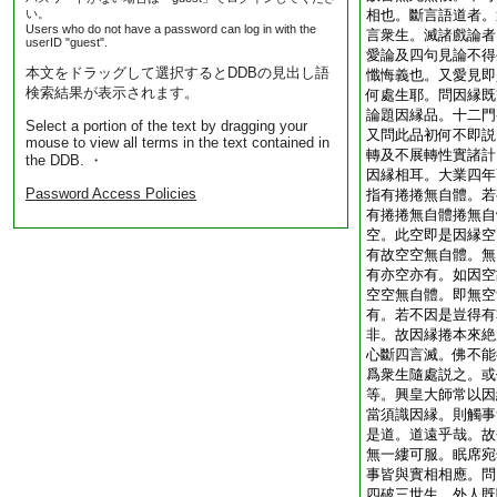
い。
相也。斷言語道者。
Users who do not have a password can log in with the
言衆生。滅諸戲論者
userID "guest".
愛論及四句見論不得
本文をドラッグして選択するとDDBの見出し語
懺悔義也。又愛見即
検索結果が表示されます。
何處生耶。問因縁既
論題因縁品。十二門
Select a portion of the text by dragging your
又問此品初何不即説
mouse to view all terms in the text contained in
轉及不展轉性實諸計
the DDB. ・
因縁相耳。大業四年
Password Access Policies
指有捲捲無自體。若
有捲捲無自體捲無自
空。此空即是因縁空
有故空空無自體。無
有亦空亦有。如因空
空空無自體。即無空
有。若不因是豈得有
非。故因縁捲本來絶
心斷四言滅。佛不能
爲衆生隨處説之。或
等。興皇大師常以因
當須識因縁。則觸事
是道。道遠乎哉。故
無一縷可服。眠席宛
事皆與實相相應。問
四破三世生。外人既