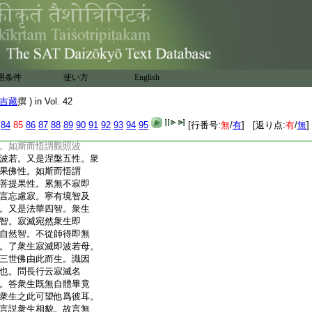
無數於内無心。彼已寂滅
。故因縁衆生宛然即是
從本來寂滅。即是涅槃。
切法。即是法不可示。言
蓮華唯此一極。名一道
故名法身。即身無生滅。
用条件
使い方
English
始終。即一部法華也。失
紛然。爲衆生失本從
吉藏
撰 ) in Vol. 42
量義經也。又即是中觀
是中。悟衆生本來寂滅
84
85
86
87
88
89
90
91
92
93
94
95
[行番号:
無
/
有
] [返り点:
有
/
無
]
是論。又即三波若。衆生
。如斯而悟謂觀照波
波若。又是涅槃五性。衆
果佛性。如斯而悟謂
菩提果性。累無不寂即
言忘慮寂。寧有境智及
。又是法華四智。衆生
智。寂滅宛然衆生即
自然智。不從師得即無
。了衆生寂滅即波若母。
三世佛由此而生。識因
也。問長行云寂滅名
。答衆生既無自體畢竟
衆生之此可望他爲彼耳。
言説衆生相貌。故言無