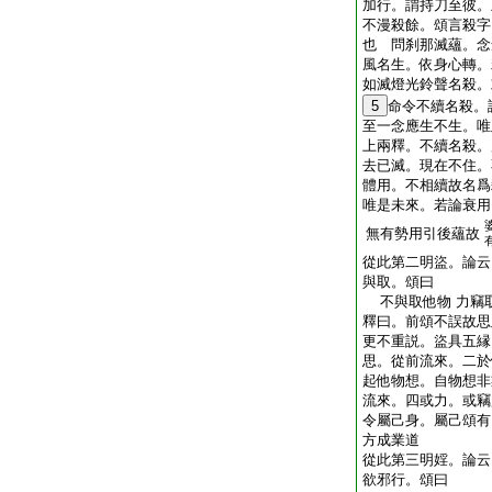
加行。謂持刀至彼。
不漫殺餘。頌言殺字
也 問刹那滅蘊。念
風名生。依身心轉。
如滅燈光鈴聲名殺。
5
命令不續名殺。
至一念應生不生。唯
上兩釋。不續名殺。
去已滅。現在不住。
體用。不相續故名爲
唯是未來。若論衰用
無有勢用引後蘊故
從此第二明盜。論云
與取。頌曰
不與取他物 力竊
釋曰。前頌不誤故思
更不重説。盜具五縁
思。從前流來。二於
起他物想。自物想非
流來。四或力。或竊
令屬己身。屬己頌有
方成業道
從此第三明婬。論云
欲邪行。頌曰