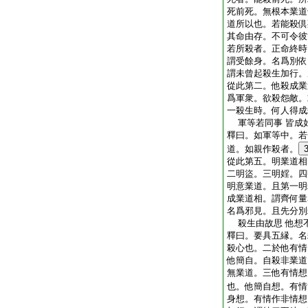
死前死。無根本業道
道所以也。若能殺倶
其命由存。不可令彼
若所殺者。正命終時
謂受餘身。名爲別依
謂未曾起殺生加行。
從此第二。他殺成業
爲軍衆。欲殺怨敵。
一殺生時。何人得成
軍等若同事 皆成
釋曰。如軍等中。若
道。如親作殺者。
從此第五。明業道相
二明盜。三明婬。四
明意業道。且第一明
成業道相。謂齊何量
名爲邪見。且先分別
殺生由故思 他想
釋曰。要具五縁。名
殺心也。二於他有情
他簡自。自殺非業道
無業道。三他有情想
也。他簡自想。有情
身想。有情作非情想