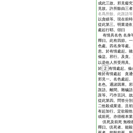
成此三故。邪見癡究
見故。許所餘由三者
名爲所餘。此誑語等
以貪瞋等。現在前時
從此第三。明業道依
處起行耶。頌曰
有情具名色 名身
釋曰。此有四節。一
色處。四名身等處。
恚。於有情處起。
偸盜。邪行。及貪。
以是他人所受用具。
於
2
有情處起。偸
唯於有情處起 貪通
邪見一。名色處起。
名色。通諸因果。邪
誑語。離間。雜穢語
誑等。巧作言詞。故
從此第四。問答分別
二他殺成業道。且初
有起加行。定欲殺他
或前死。亦得根本業
倶死及前死 無根
釋曰。倶死者。能殺
死者。能殺前死。所