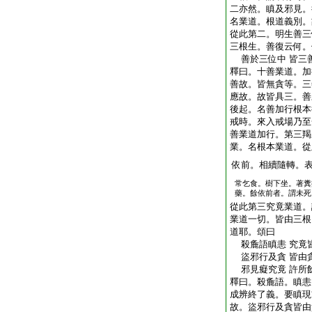
二亦然。瞋及邪見。
名業道。根道義別。
從此第二。明生善三
三根生。善復云何。
善於三位中 皆三
釋曰。十善業道。加
善故。皆無貪等。三
應故。故皆具三。善
後起。名善加行根本
戒時。來入戒場乃至
善業道加行。第三羯
業。名根本業道。從
依前。相續隨轉。
常乞食。樹下坐。著糞
藥。餘依前者。謂未死
從此第三究竟業道。
業道一切。皆由三根
道耶。頌曰
殺麁語瞋恚 究竟
盜邪行及貪 皆由
邪見癡究竟 許所
釋曰。殺麁語。瞋恚
成辨終了義。要瞋現
故。盜邪行及貪皆由