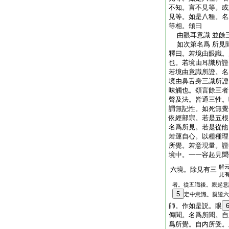
不知。言不見等。或
見等。如是八種。名
等相。頌曰
由眼耳意識 並餘
如次第名爲 所見
釋曰。若境由眼識。
也。若境由耳識所證
若境由意識所證。名
境由鼻舌身三識所證
味觸也。頌言餘三者
聲及法。皆通三性。
謂無記性。如死無覺
依經部宗。若是五根
名爲所見。若是從他
若運自心。以種種理
所覺。若意現量。證
境中。一一容起見聞
解
六境。除見有三
見
者。從五識後。親起意
5
定中意識。親證六
師。作如是説。眼
傳聞。名爲所聞。自
爲所覺。自内所受。