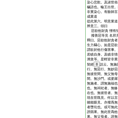
染心悲歎。及諸世俗
穢語也。輪王出世。
非實染心。有餘師言
成業道
從此第六。明意業道
辨意三。頌曰
惡欲他財貪 憎有
撥善惡等見 名邪
釋曰。惡欲他財貪者
生力竊心。如是惡欲
謂欲於他行傷害事。
若瞋自身。及瞋非情
洲貪等。是輕皆非業
契經
8
説云。無施
行。無惡行。無妙惡
無彼世間。無父無母
間。無沙門。或婆羅
無施者。謂無施福也
也。無祠祀者。無修
在也。無彼世者。無
現在世既見。何以言
雖能眼見。亦撥爲無
者墮坑也。或可無此
謗因果。無此世爲他
果。無父母者。謗無