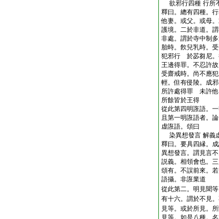
欲邪行四種 行所
釋曰。總有四種。行
他妻。或父。或母。
護境。二於非道。謂
非處。謂於寺中制多
胎時。飮兒乳時。受
犯邪行 於苾芻尼。
王邊得罪。不忍許故
受齋戒時。尚不應犯
輕。但有侵陵。成邪
所許處得罪 未許他
所餘皆於王得
從此第四明誑語。一
且第一明誑語者。論
虚誑語。頌曰
染異想發言 解義
釋曰。要具四縁。成
異想發言。謂見言不
説義。相領會也。三
頌有。不誤前來。若
語攝。非誑業道
從此第二。明見聞等
有十六。謂於不見。
見等。或於所見。所
見等。如是八種。名