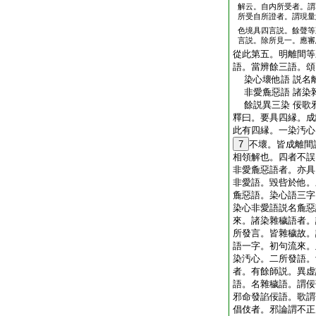
解云。自内所受者。謂
所受自所證者。謂現量
色境具四言説。餘聲等
言説。除所見一。應審
從此第五。明離間等
語。當辨餘三語。頌
染心壞他語 説名
非愛麁惡語 諸染
餘説異三染 佞歌
釋曰。要具四縁。成
此有四縁。一染汚心
7
不壞。皆成離間
相領解也。四者不
非愛麁惡語者。亦具
非愛語。毀呰於他。
麁惡語。染心語三字
染心非愛語説名麁惡
來。諸染雜穢語者。
所發言。皆雜穢故。
語一字。初句流來。
染汚心。二所發語。
者。有餘師説。異虚
語。名雜穢語。謂佞
邪命發諂佞語。歌謂
倡伎者。邪論謂不正