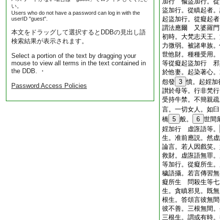
加行 偸盜加行。從
い。
盜加行。從瞋起者。
Users who do not have a password can log in with the
起盜加行。從癡起者
userID "guest".
謂法應爾 又婆羅門
本文をドラッグして選択するとDDBの見出し語
初時。大梵志天王。
検索結果が表示されます。
力微弱。被諸卑族。
世他財。種種受用。
Select a portion of the text by dragging your
mouse to view all terms in the text contained in
等從癡起盜加行 邪
the DDB. ・
於他妻。起染著心。
怨發
3
憤。起婬加
Password Access Policies
讃於母等。行非梵行
受持牛禁。不簡親疏
言。一切女人。如臼
橋
5
般。
6
世間
婬加行 虚誑語等。
生。准前應説。然虚
論言。若人因戲笑。
救財。虚誑語無罪。
等加行。從癡所生。
穢語攝。若言傳習無
癡所生 問殺生等七
生。貪瞋邪見。既無
根生。答頌言彼無間
彼不善。三根無間。
三根生。謂或有時。