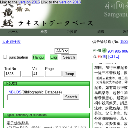
Link to the
version 2015
Link to the
version 2018
從此第二。約三根以
二明生善三位。三明
惡加行者。論云。又
三種。一從貪生。二
邪見有三。亦爾。此
ホーム
検索
ご挨拶
貪生。問餘亦爾
組織
利
問
根究竟。然其加行
大正蔵検索
倶舍論頌疏 (No.
182
加行
云何不同。頌
904
905
906
説
点:
有
/
無
]
[CITE]
punctuation
Hangul
Eng
加行三根起 彼無
貪等三根生
釋曰。加行三根起者
TextNo.
Vol.
Page
一從三不善根起。依
前經云殺生等。從三根
先等起説先等起者。即
INBUDS
起者。如有爲欲得彼
INBUDS
(Bibliographic Database)
爲戲樂等。起殺生加
Search
怨發憤恚心。起殺加
祠中殺馬祭天。謂是
法律。誅戮怨敵。謂
是説。父母老病。殺
Digital Dictionary of Buddhism
外道説蛇蝎等。爲人
電子佛教辭典
牛等。本擬供養。故
パスワードがない場合は「guest」でログインしてくださ