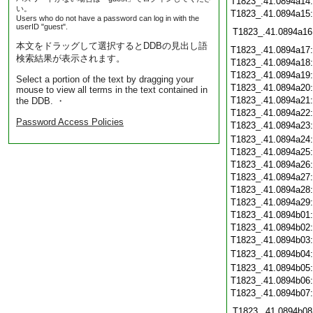
T1823_.41.0894a14
い。
T1823_.41.0894a15
Users who do not have a password can log in with the
userID "guest".
T1823_.41.0894a16
本文をドラッグして選択するとDDBの見出し語
T1823_.41.0894a17
検索結果が表示されます。
T1823_.41.0894a18
T1823_.41.0894a19
Select a portion of the text by dragging your
T1823_.41.0894a20
mouse to view all terms in the text contained in
T1823_.41.0894a21
the DDB. ・
T1823_.41.0894a22
Password Access Policies
T1823_.41.0894a23
T1823_.41.0894a24
T1823_.41.0894a25
T1823_.41.0894a26
T1823_.41.0894a27
T1823_.41.0894a28
T1823_.41.0894a29
T1823_.41.0894b01
T1823_.41.0894b02
T1823_.41.0894b03
T1823_.41.0894b04
T1823_.41.0894b05
T1823_.41.0894b06
T1823_.41.0894b07
T1823_.41.0894b08