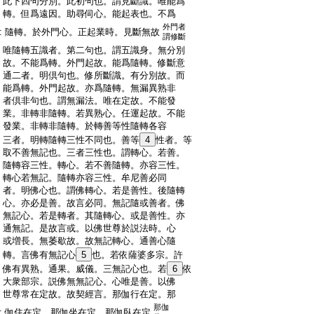
:
此下四句分別。此初句也。謂見斷識。唯能爲
:
轉。但爲遠因。助尋伺心。能起表也。不爲
外門者
:
隨轉。於外門心。正起業時。見斷無故
謂修斷
:
唯隨轉五識者。第二句也。謂五識身。無分別
:
故。不能爲轉。外門起故。能爲隨轉。修斷意
:
通二者。明倶句也。修所斷識。有分別故。而
:
能爲轉。外門起故。亦爲隨轉。無漏異熟非
:
者倶非句也。謂無漏法。唯在定故。不能發
:
業。非轉非隨轉。若異熟心。任運起故。不能
:
發業。非轉非隨轉。於轉善等性隨轉各容
:
三者。明轉隨轉三性不同也。善等
4
性者。等
:
取不善無記也。三者三性也。謂轉心。若善。
:
隨轉容三性。轉心。若不善隨轉。亦容三性。
:
轉心若無記。隨轉亦容三性。牟尼善必同
:
者。明佛心也。謂佛轉心。若是善性。後隨轉
:
心。亦必是善。故言必同。無記隨或善者。佛
:
無記心。若是轉者。其隨轉心。或是善性。亦
:
通無記。是故言或。以佛世尊於説法時。心
:
或増長。無萎歇故。故無記轉心。通善心隨
:
轉。言佛有無記心
5
也。若依薩婆多宗。許
:
佛有異熟。通果。威儀。三無記心也。若
6
依
:
大衆部宗。説佛無無記心。心唯是善。以佛
:
世尊常在定故。故契經言。那伽行在定。那
那伽
:
伽住在定。那伽坐在定。那伽臥在定