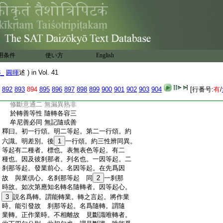
:
起業。非四大種。故不成例
:
從此第二。明等起義。引經難起。故論云。如
:
上所言。見所斷惑。不能發表。若爾何縁。契
:
經中説由邪見故。起邪思惟。邪語。邪業。及
解云。邪見。是見所斷惑。既從邪見。
:
邪命等
此
發邪語等。如何見惑。不發表乎
用条件
使い方
English
總
徴
:
不相違
何以故
頌曰
答
也
3_
圓暉
述 ) in Vol. 41
:
等起有二種 因及彼刹那
:
如次第應知 名轉名隨轉
892
893
894
895
896
897
898
899
900
901
902
903
904
[行番号:
有
/
:
見斷識唯轉 唯隨轉五識
:
修斷意通二 無漏異熟非
:
於轉善等性 隨轉各容三
:
牟尼善必同 無記隨或善
:
釋曰。初一行頌。明二等起。第二一行頌。約
:
六識。明差別。後
1
一行頌。約三性辨同異。
:
等起有二種者。標也。表無表色等起。有二
:
種也。因及彼刹那者。列名也。一因等起。二
:
刹那等起。發業前心。名因等起。在先爲因
:
故 與業倶心。名刹那等起 同
2
一刹那
:
時故。如次第應知名轉名隨轉者。因等起心。
:
3
説名爲轉。謂能轉業。轉之言起。將作業
:
時。能引發故 刹那等起。名爲隨轉。謂隨
:
業轉。正作業時。不相離故 見斷識唯轉者。