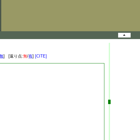
無
] [返り点:
無
/
有
]
[CITE]