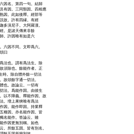
六因名。第四一句。結歸
倶有因。三同類因。四相應
熟因。此如後釋。經部等
説故。許有四縁。有經
迦多演尼子。大阿羅漢。
經。是諸天傳來非餘
師。許因唯有如是六
。六因不同。文即爲六。
頌曰
爲法也。謂有爲法生。除
故須除也。餘能作者。正
生時。除自體外餘一切法
。故頌餘字通一切法。
體也。故論云。一切有
切法。爲能作因。由彼生
。以不障義。釋能作因。故
法。増上果狹唯有爲法
作因。能作即因。持業釋
五種因。亦名能作因。皆
獨名能作。答論云。雖
能作因更無別稱。如色
云。所餘五因。皆有別名。
謂餘五因所簡別故。