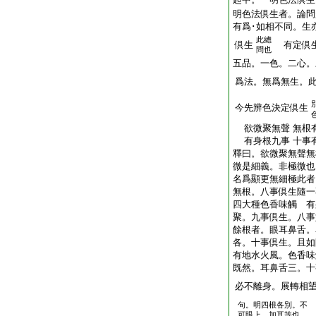
明色法倶生者。論問
有爲･如相不同。生
此總
倶生
有定倶
問也
五品。一色。二心。
爲法。無爲無生。
今先辨色決定倶生
欲微聚無聲 無根
有身根九事 十事
釋曰。欲微聚無聲無
微是細義。非極微也
名爲顯更無細極此者
無根。八事倶生隨一
四大種色香味觸 有
聚。九事倶生。八事
餘根者。眼耳鼻舌。
各。十事倶生。且如
有地水火風。色香味
既然。耳鼻舌三。十
必不離身。展轉相
句。明四根各別。不
可眼上。加耳等也