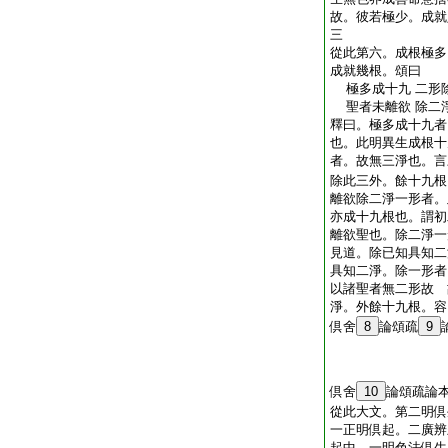
故。彼若極少。成就
三
從此第六。成根極多
成就幾根。頌曰
極多成十九 二形
聖者未離欲 除二
釋曰。極多成十九者
也。此明異生成根十
者。故無三淨也。言
除此三外。餘十九根
離欲除二淨一形者。
亦成十九根也。謂初
離欲聖也。除二淨一
見道。除已知具知二
具知二淨。除一形者
以諸聖者無二形故 
淨。外餘十九根。容
倶舍
8
論頌疏
9
倶舍
10
論頌疏論
從此大文。第二明倶
一正明倶起。二廣辨
起中。一明色法倶生