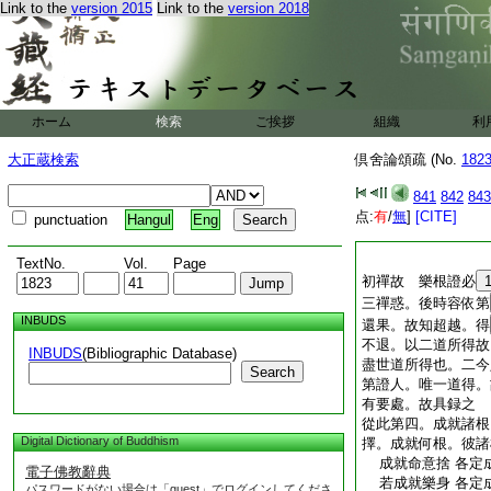
Link to the
version 2015
Link to the
version 2018
ホーム
検索
ご挨拶
組織
利
大正蔵検索
倶舍論頌疏 (No.
182
841
842
843
点:
有
/
無
]
[CITE]
punctuation
Hangul
Eng
TextNo.
Vol.
Page
初禪故 樂根證必
三禪惑。後時容依第
INBUDS
還果。故知超越。得
不退。以二道所得故
INBUDS
(Bibliographic Database)
盡世道所得也。二今
Search
第證人。唯一道得。
有要處。故具録之
從此第四。成就諸根
Digital Dictionary of Buddhism
擇。成就何根。彼諸
成就命意捨 各定
電子佛教辭典
若成就樂身 各定
パスワードがない場合は「guest」でログインしてくださ