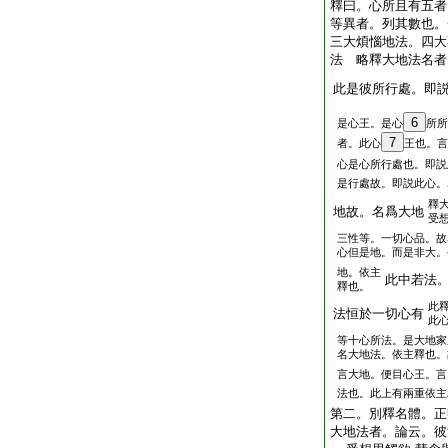
釋曰。心所且有五者
等異者。列其數也。
三大煩惱地法。四大
法 略釋大地法名者
此是彼所行處。即
6
是心王。是心
所所
7
者。此心
王也。言
心是心所行處也。即説
是行處故。即説此心。
釋
地故。名爲大地
受
三性等。一切心品。故
心但是地。而是非大。
地。依主
此中若法
釋也。
此
法恒於一切心有
此
等十心所法。是大地家
名大地法。依主釋也。
言大地。便目心王。言
法也。此上有兩重依主
第二。別釋名體。正
大地法者。論云。彼