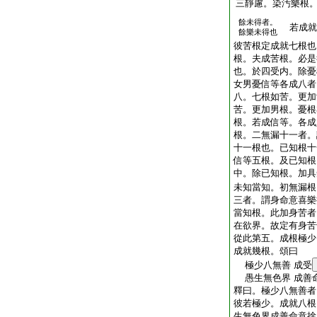
三靜慮。染汚樂根
餘未得者。
若成就
餘樂未得也
彼苦根定成就七根也
根。夫成苦根。必是
也。於四受内。除憂
女男憂信等各成八者
八。七根如苦。更加
苦。更加男根。憂根
根。若成信等。各成
根。二無漏十一者。
十一根也。已知根十
信等五根。及已知根
中。除已知根。加具
未知當知。初無漏根
三者。謂身命意喜樂
當知根。此加身苦者
在欲界。故定有身苦
從此第五。成根極少
成就幾根。頌曰
極少八無善 成受
愚生無色界 成善
釋曰。極少八無善者
彼若極少。成就八根
生無色界成善命意捨