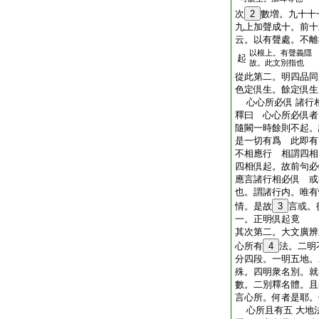
次
2
數増。九十十
九上加聲成十。前十
云。以有聲處。不離
以根上。有聲義隱
起
故。此文別指也
從此第二。明四品同
色定倶生。餘定倶生
心心所必倶 諸行
釋曰 心心所必倶者
隨闕一時餘則不起。
是一切有爲 此即有
不相應行 相謂四相
四相倶起。故前句
應言諸行相必倶 或
也。謂諸行内。唯有
情。是故
3
言或。
一。正明倶起竟
其次第二。大文廣辨
心所有
4
法。二明
分四段。一明五地。
殊。四明衆名別。就
數。二別釋名體。且
言心所。何者是耶。
心所且有五 大地