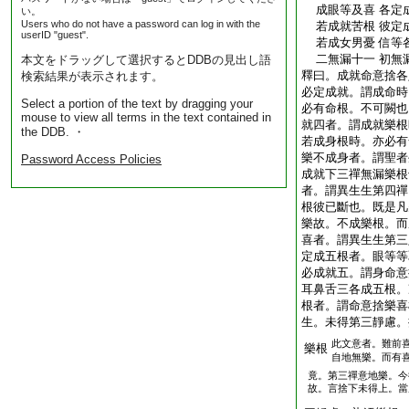
成眼等及喜 各定
い。
Users who do not have a password can log in with the
若成就苦根 彼定
userID "guest".
若成女男憂 信等
二無漏十一 初無
本文をドラッグして選択するとDDBの見出し語
釋曰。成就命意捨各
検索結果が表示されます。
必定成就。謂成命時
Select a portion of the text by dragging your
必有命根。不可闕也
mouse to view all terms in the text contained in
就四者。謂成就樂
the DDB. ・
若成身根時。亦必有
樂不成身者。謂聖者
Password Access Policies
成就下三禪無漏樂根
者。謂異生生第四禪
根彼已斷也。既是凡
樂故。不成樂根。而
喜者。謂異生生第三
定成五根者。眼等等
必成就五。謂身命意
耳鼻舌三各成五根。
根者。謂命意捨樂喜
生。未得第三靜慮。
此文意者。難前
樂根
自地無樂。而有
竟。第三禪意地樂。今
故。言捨下未得上。當