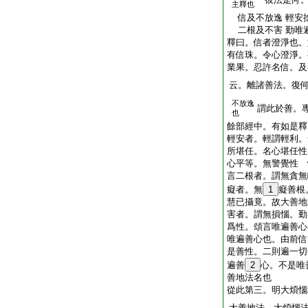
主釋也
信及不放逸 輕安
二根及不害 勤唯
釋曰。信者澄淨也。
有信珠。令心澄淨。
業果。忍許名信。及
云。離諸善法。復
不放逸
謂此於善。
也
餘部經中。有如是釋
輕安者。輕謂輕利。
所堪任。名心堪任性
心平等。無警覺性 
言二根者。謂無貪無
癡者。無
1
癡善根
慧已攝竟。故大善地
害者。謂無損惱。勤
爲性。頌言唯遍善心
唯遍善心也。由前信
是善性。二則遍一切
遍善
2
心。不是唯
善地法名也
從此第三。明大煩惱
大善地法。大煩惱