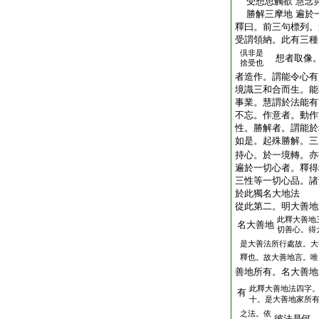
受想思觸欲 慧念
勝解三摩地 遍於
釋曰。前三句標列。
受謂領納。此有三種
倶非是
想者取像。
捨受也
者造作。謂能令心有
境識三和合而生。能
事業。慧謂於法能有
不忘。作意者。動作
性。勝解者。謂能於
如是。起殊勝解。三
持心。於一境轉。亦
遍於一切心者。釋得
三性等一切心品。諸
於此獨名大地法
從此第二。明大善地
此釋大善地
名大善地
切善心。得
是大善法所行處故。大
釋也。故大善地言。唯
善地所有。名大善地
此釋大善地法四字
有
十。是大善地家所
之法。依
彼法是何