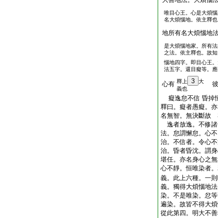
唯目心王。心是大煩惱
名大煩惱地。依主釋也
地所有名大煩惱地
是大煩惱地家。所有法
之法。依主釋也。故知
惱地四字。即目心王。
法五字。還目癡等。應
3
釋上
大
心有
彼
義也
癡逸怠不信 昏掉
釋曰。癡者愚癡。亦
名無智。無決斷故 
逸者放逸。不修諸
法。怠謂懈怠。心不
治。不信者。令心不
治。昏者昏沈。謂身
堪任。亦名身心之無
心不靜。恒唯染者。
義。此上六種。一則
義。獨得大煩惱地法
染。不是唯染。忿等
遍染。故皆不得大煩
從此第四。明大不善