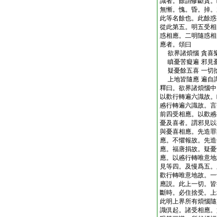
識者。餘謂修斷貪。
無慚。愧。昏。掉。
此等名餘也。此餘惑
從此第五。明五受相
惑相應。二明隨惑相
應者。頌曰
欲界諸煩惱 貪喜
瞋憂苦癡遍 邪見
疑憂餘五喜 一切
上地皆隨應 遍自
釋曰。欲界諸煩惱中
以歡行轉遍六識故。
慼行轉遍六識故。言
前四受相應。以歡慼
憂及喜者。謂邪見以
與憂喜相應。先造罪
應。不懼報故。先造
應。福唐捐故。疑憂
應。以慼行轉唯意地
見等四。及慢爲五。
歡行轉唯意地故。一
應説。此上一切。皆
斷時。必住捨受。上
此明上界所有煩惱隨
識倶起。諸受相應。