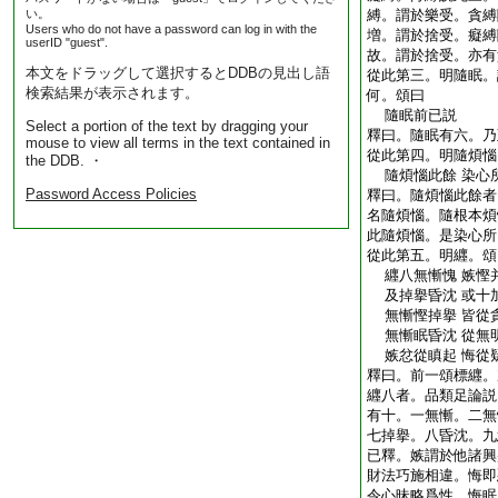
い。
縛。謂於樂受。貪縛
Users who do not have a password can log in with the
増。謂於捨受。癡縛
userID "guest".
故。謂於捨受。亦有
本文をドラッグして選択するとDDBの見出し語
從此第三。明隨眠。
検索結果が表示されます。
何。頌曰
隨眠前已説
Select a portion of the text by dragging your
釋曰。隨眠有六。乃
mouse to view all terms in the text contained in
從此第四。明隨煩惱
the DDB. ・
隨煩惱此餘 染心
Password Access Policies
釋曰。隨煩惱此餘者
名隨煩惱。隨根本煩
此隨煩惱。是染心所
從此第五。明纒。頌
纒八無慚愧 嫉慳
及掉擧昏沈 或十
無慚慳掉擧 皆從
無慚眠昏沈 從無
嫉忿從瞋起 悔從
釋曰。前一頌標纒。
纒八者。品類足論説
有十。一無慚。二無
七掉擧。八昏沈。九
已釋。嫉謂於他諸興
財法巧施相違。悔即
令心昧略爲性。悔眠