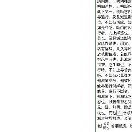
惑四因。二明四種對
明四遠性。五明斷惑
此下第一。明斷惑四
界遍行。及見滅道斷
位。不知彼所縁。知
如是諸惑。斷由何因
行者。九上縁惑也。
是也。及見滅道斷有
貪瞋慢是也。謂貪。
名有漏縁。此貪等所
於彼斷位者。若他界
智忍生時也。若滅道
道智。忍生時也。不
行時。不知上界苦集
時。不知彼邪見疑無
知滅道諦故。知彼所
他界遍行所縁者。謂
他界。遍行不斷者
知滅道下。有漏縁惑
忍也。以苦集智忍知
見。疑。無明。體是
彼也。而彼
1
貪瞋
滅道智忍故也。又論
答前
斷
若爾斷惑。
問也