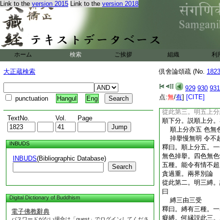
Link to the
version 2015
Link to the
version 2018
門也。説斷三種。攝
説斷六。言攝根者。
取依戒禁取轉。邪見
攝彼三根。故説斷三
趣。已下第二釋也。
趣異方。有三重障。
ホーム
検索
ご挨拶
組織
利
道依邪道故。三疑正
三障。一不欲發趣。
大正蔵検索
倶舍論頌疏 (No.
182
畏解脱。不欲發趣。
執非道故。迷於正道
929
930
931
故。於道猶豫。佛顯
点:
無
/
有
]
[CITE]
punctuation
Hangul
Eng
障。故説斷三
從此第三。明五上分
TextNo.
Vol.
Page
順下分。説順上分。
順上分亦五 色無
掉擧慢無明 令不
INBUDS
釋曰。順上分五。一
無色掉擧。四色無色
INBUDS
(Bibliographic Database)
五種。能令有情不超
Search
貪過重。兩界別論
從此第二。明三縛。
曰
Digital Dictionary of Buddhism
縛三由三受
釋曰。縛有三種。一
電子佛教辭典
癡縛。何縁説此三。
パスワードがない場合は「guest」でログインしてくださ