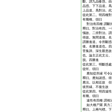
斷。謂九品修惑。由
品惑。下下品道。爲
上品道。爲對治。此
從此第二。明四種對
有幾種。頌曰
對治有四種 謂斷
釋曰。對治有四。一
惱故。二持對治。謂
得故。無間道後。名
謂勝進道。令所斷惑
後。名勝進道也。四
苦集諦。深生厭患故
也。論主正此文云。
脱。四勝進
從此第三。明斷惑處
從何。頌曰
應知從所縁 可令
釋曰。應知諸惑。得
應法。以相近故 但
彼所縁。不復生故
從此第四。明四遠性
有幾。頌曰
遠性有四種 謂相
如大種尸羅 異方
釋曰。上兩句標。下