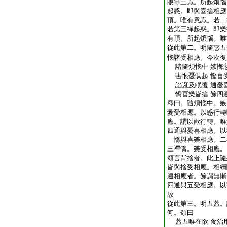
眼等三識。所起煩惱
起惑。即與喜捨相應
頂。唯有意識。若二
若第三禪起惑。即樂
有頂。所起煩惱。唯
從此第二。明隨惑五
惱諸受相應。今次復
諸隨煩惱中 嫉悔
害恨憂倶起 慳喜
諂誑及眠覆 通憂
憍喜樂皆捨 餘四
釋曰。隨煩惱中。嫉
憂受相應。以慼行轉
應。謂以歡行轉。唯
四通與憂喜相應。以
憍與喜樂相應。二
三禪僑。樂受相應
頌言背捨者。此上隨
皆與捨受相應。相續
遍相應者。餘謂無慚
四通與五受相應。以
故
從此第三。明五蓋。
何。頌曰
蓋五唯在欲 食治