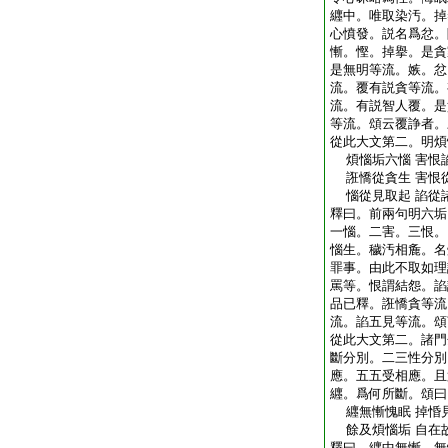
纒中。唯取染汚。掉
心憤發。説名爲忿。
慚。慳。掉擧。是貪
是無明等流。嫉。忿
流。覆有説貪等流。
流。有説智人覆。是
等流。頌云覆諍者。
從此大文第二。明煩
煩惱垢六惱 害恨
誑憍從貪生 害恨
惱從見取起 諂從
釋曰。前兩句明六垢
一惱。二害。三恨。
惱生。穢汚相麁。名
罪事。由此不取如理
罵等。恨謂結怨。諂
品已釋。誑憍貪等流
流。諂五見等流。頌
從此大文第二。諸門
斷分別。二三性分別
應。五五受相應。且
纒。爲何所斷。頌曰
纒無慚愧眠 掉惛
餘及煩惱垢 自在
釋曰。纒中無慚。無