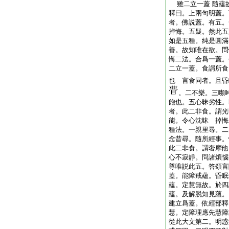
雖二立一蓋 隨蘊
釋曰。上兩句明蓋。
者。佛説蓋。有五。
掉悔。五疑。然此五
如是五種。純是圓滿
善。故知唯在欲。問
悔二法。合爲一蓋。
二立一蓋。食謂所食
也 言食同者。且昏
。二不樂。三嚬
飽也。五心昧劣性。
者。此二非食。謂光
能。令心沈昧 掉悔
種法。一親里尋。二
念昔尋。隨所經事。
此二非食。謂奢摩他
心不寂靜。問諸煩惱
尊唯説此五。答頌言
蓋。能障戒蘊。昏眠
蘊。定慧無故。於四
蘊。及解脱知見蘊。
建立爲蓋。依經部釋
慧。定障理應先慧障
從此大文第二。明惑