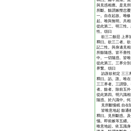
與見惑相應。是見所
所斷。餘謂嫉慳忿覆
一。自在起故。唯修
起。唯與無明。共相
從此第二。明三性。
性。頌曰
欲三二餘惡 上界
釋曰。欲三二者。欲
記二性。與身邊見相
所餘隨惑。皆不善性
中。一切隨惑。皆唯
從此第三。三界分別
界繋。頌曰
諂誑欲初定 三三
釋曰。諂。誑。唯在
三三界者。三謂昏。
者。餘者。除前五外
從此第四。明六識相
隨惑。於六識中。何
見所斷慢眠 自在
皆唯意地起 餘通
釋曰。見所斷惑。及
惱。即前嫉等五纒。
唯意地起。依五識身