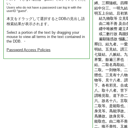
縛。三釋隨眠。四釋
い。
Users who do not have a password can log in with the
結中分三。一明九結
userID "guest".
明五上分結。且初第
結九物取等 立見
本文をドラッグして選択するとDDBの見出し語
由二唯不善 及自
検索結果が表示されます。
纒中唯嫉慳 建立
Select a portion of the text by dragging your
或二數行故 爲賤
mouse to view all terms in the text contained in
遍顯隨惑故 惱亂
the DDB. ・
釋曰。結九者。一愛
明結。五見結。謂三
Password Access Policies
七疑結。八嫉結。九
界繋。餘遍三界也 
結。二取名爲取結。
二取。一則物等。二
體也。三見有十八物
物等。見十八者。謂
下。各有邪見。合成
八。取十八者。苦下
謂唯見取。道下亦二
六。故名十八。言取
二取等。是能取也。
身見等。爲能淨故。
爲勝故。故身見等。
能取也。由二唯不善
二。唯不善性。又嫉