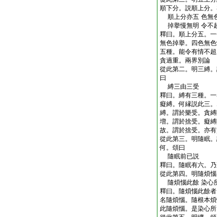
順下分。説順上分。
順上分亦五 色無
掉擧慢無明 令不
釋曰。順上分五。一
無色掉擧。四色無色
五種。能令有情不超
貪過重。兩界別論
從此第二。明三縛。
曰
縛三由三受
釋曰。縛有三種。一
癡縛。何縁説此三。
縛。謂於樂受。貪縛
増。謂於捨受。癡縛
故。謂於捨受。亦有
從此第三。明隨眠。
何。頌曰
隨眠前已説
釋曰。隨眠有六。乃
從此第四。明隨煩惱
隨煩惱此餘 染心
釋曰。隨煩惱此餘者
名隨煩惱。隨根本煩
此隨煩惱。是染心所