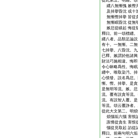
從此第五。明纒。頌
纒八無慚愧 嫉慳
及掉擧昏沈 或十
無慚慳掉擧 皆從
無慚眠昏沈 從無
嫉忿從瞋起 悔從
釋曰。前一頌標纒。
纒八者。品類足論説
有十。一無慚。二無
七掉擧。八昏沈。九
已釋。嫉謂於他諸興
財法巧施相違。悔即
令心昧略爲性。悔眠
纒中。唯取染汚。掉
心憤發。説名爲忿。
慚。慳。掉擧。是貪
是無明等流。嫉。忿
流。覆有説貪等流。
流。有説智人覆。是
等流。頌云覆諍者。
從此大文第二。明煩
煩惱垢六惱 害恨
誑憍從貪生 害恨
惱從見取起 諂從
釋曰。前兩句明六垢