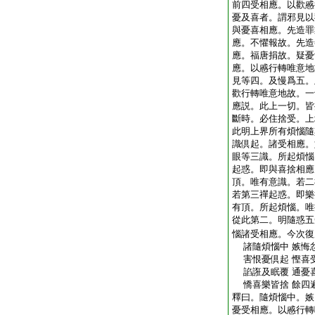
前四受相應。以歡慼
憂及喜者。謂邪見以
與憂喜相應。先造罪
應。不懼報故。先造
應。福唐捐故。疑憂
應。以慼行轉唯意地
見等四。及慢爲五。
歡行轉唯意地故。一
應説。此上一切。皆
斷時。必住捨受。上
此明上界所有煩惱隨
識倶起。諸受相應。
眼等三識。所起煩惱
起惑。即與喜捨相應
頂。唯有意識。若二
若第三禪起惑。即樂
有頂。所起煩惱。唯
從此第二。明隨惑五
惱諸受相應。今次復
諸隨煩惱中 嫉悔
害恨憂倶起 慳喜
諂誑及眠覆 通憂
憍喜樂皆捨 餘四
釋曰。隨煩惱中。嫉
憂受相應。以慼行轉