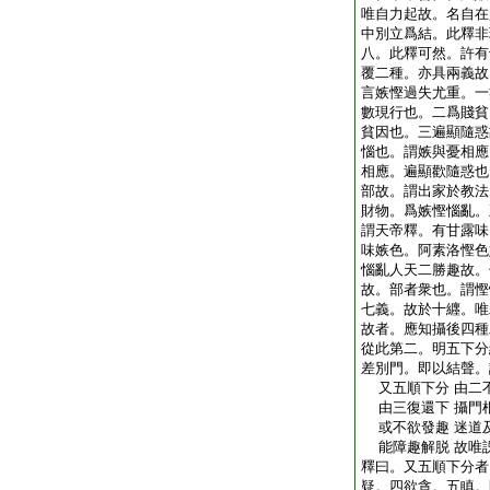
唯自力起故。名自在
中別立爲結。此釋非
八。此釋可然。許有
覆二種。亦具兩義故
言嫉慳過失尤重。一
數現行也。二爲賤貧
貧因也。三遍顯隨惑
惱也。謂嫉與憂相應
相應。遍顯歡隨惑也
部故。謂出家於教法
財物。爲嫉慳惱亂。
謂天帝釋。有甘露味
味嫉色。阿素洛慳色
惱亂人天二勝趣故。
故。部者衆也。謂慳
七義。故於十纒。唯
故者。應知攝後四種
從此第二。明五下分
差別門。即以結聲。
又五順下分 由二
由三復還下 攝門
或不欲發趣 迷道
能障趣解脱 故唯
釋曰。又五順下分者
疑。四欲貪。五瞋。