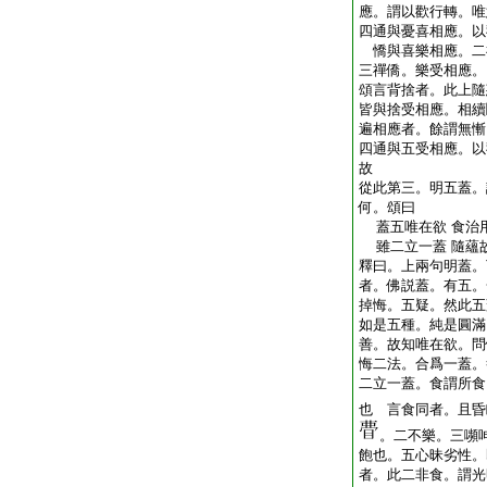
應。謂以歡行轉。唯
四通與憂喜相應。以
憍與喜樂相應。二
三禪僑。樂受相應
頌言背捨者。此上隨
皆與捨受相應。相續
遍相應者。餘謂無慚
四通與五受相應。以
故
從此第三。明五蓋。
何。頌曰
蓋五唯在欲 食治
雖二立一蓋 隨蘊
釋曰。上兩句明蓋。
者。佛説蓋。有五。
掉悔。五疑。然此五
如是五種。純是圓滿
善。故知唯在欲。問
悔二法。合爲一蓋。
二立一蓋。食謂所食
也 言食同者。且昏
。二不樂。三嚬
飽也。五心昧劣性。
者。此二非食。謂光