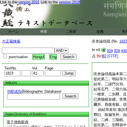
滯故 隨逐者。第二
Link to the
version 2015
Link to the
version 2018
煩惱得。隨逐有情。
第三釋隨義。煩惱現
漂合執者。釋上漏等
久住生死流者。能令
六根門。泄過無窮故
品。故名瀑流。合者
ホーム
検索
ご挨拶
組織
利
名爲軛。執者爲有漏
大正蔵検索
倶舍論頌疏 (No.
取。是隨眠等義者結
182
倶舍
4
論頌疏
5
928
929
930
点:
無
/
有
]
[CITE]
punctuation
Hangul
Eng
TextNo.
Vol.
Page
倶舍論頌疏論本第二
從此第二。明結等六
INBUDS
結等。二諸門分別。
結等五門。二明六垢
INBUDS
(Bibliographic Database)
一標章。二別釋。且
Search
已辨隨眠並纒。世尊
爾所。爲復有餘。頌
由結等差別 復説
Digital Dictionary of Buddhism
釋曰。除漏等外。由
結。二縛。三隨眠。
電子佛教辭典
從此第二。別釋就中
パスワードがない場合は「guest」でログインしてくださ