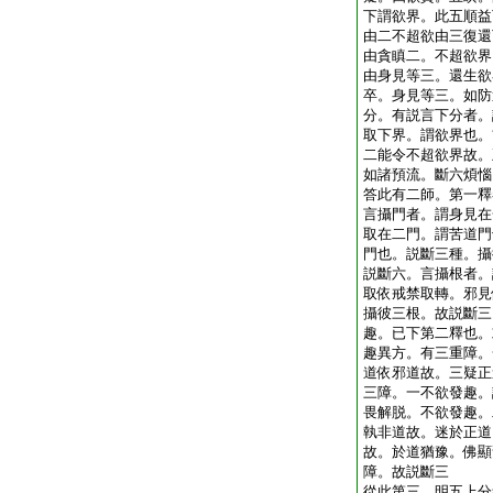
下謂欲界。此五順益
由二不超欲由三復還
由貪瞋二。不超欲界
由身見等三。還生欲
卒。身見等三。如防
分。有説言下分者。
取下界。謂欲界也。
二能令不超欲界故。
如諸預流。斷六煩惱
答此有二師。第一釋
言攝門者。謂身見在
取在二門。謂苦道門
門也。説斷三種。攝
説斷六。言攝根者。
取依戒禁取轉。邪見
攝彼三根。故説斷三
趣。已下第二釋也。
趣異方。有三重障。
道依邪道故。三疑正
三障。一不欲發趣。
畏解脱。不欲發趣。
執非道故。迷於正道
故。於道猶豫。佛顯
障。故説斷三
從此第三。明五上分