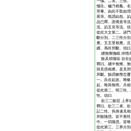
一惱。二害。三恨。
惱生。穢汚相麁。名
罪事。由此不取如理
罵等。恨謂結怨。諂
品已釋。誑憍貪等流
流。諂五見等流。頌
從此大文第二。諸門
斷分別。二三性分別
應。五五受相應。且
纒。爲何所斷。頌曰
纒無慚愧眠 掉惛
餘及煩惱垢 自在
釋曰。纒中無慚。無
與見惑相應。是見所
所斷。餘謂嫉慳忿覆
一。自在起故。唯修
起。唯與無明。共相
從此第二。明三性。
性。頌曰
欲三二餘惡 上界
釋曰。欲三二者。欲
記二性。與身邊見相
所餘隨惑。皆不善性
中。一切隨惑。皆唯
從此第三。三界分別