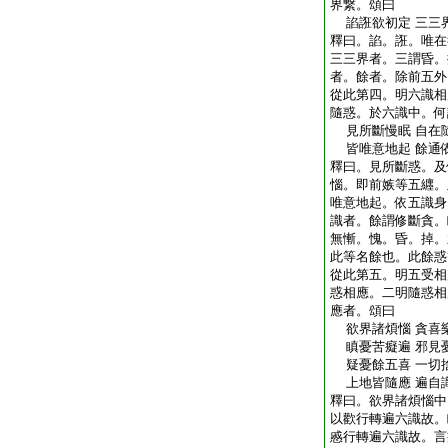
界繋。頌曰
諂誑欲初定 三三
釋曰。諂。誑。唯在
三三界者。三謂昏。
者。餘者。除前五外
從此第四。明六識相
隨惑。於六識中。何
見所斷慢眠 自在
皆唯意地起 餘通
釋曰。見所斷惑。及
惱。即前嫉等五纒。
唯意地起。依五識身
識者。餘謂修斷貪。
無慚。愧。昏。掉。
此等名餘也。此餘惑
從此第五。明五受相
惑相應。二明隨惑相
應者。頌曰
欲界諸煩惱 貪喜
瞋憂苦癡遍 邪見
疑憂餘五喜 一切
上地皆隨應 遍自
釋曰。欲界諸煩惱中
以歡行轉遍六識故。
慼行轉遍六識故。言