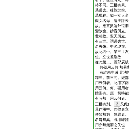
待不同。三世有異。
爲過去。後觀於前。
爲現在。如一女人名
觀女名母 論主評云
故。應置數論外道朋
變故也。妙音所立。
世相故。覺天所立。
有三世。謂過去世。
名去來。中名現在
故此四中。第三世友
位。立世差別故
從此第二。經部廣破
何礙用云何 無異
有誰未生滅 此法
釋曰。前三句。經部
用云何者。此用字兩
用云何。何。礙用者
體常有。應一切時能
有時無 用云何者。
三世有別。
2
又此
且作用中。而得更立
便致無窮 無異者。
名爲無異。既用即體
用亦無無窮之失也 