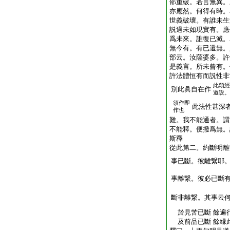
部重破。若言無異。
亦應然。何得有時。
世義破壞。有誰未生
説過未如現實有。應
爲未來。誰復已滅。
無今有。有已還無。
部云。汝薩婆多。許
是義言。所未曾有。
許法體恒有
而説性非
此頌經
別
此眞自在作
道説。
須作即
此法性甚深
作也
難。我不能通者。謂
不能釋。便撥爲無。
斯釋
從此第二。約斷明離
事已斷。彼離繋耶
事離繋。彼必已斷
斷非離繋。其事云
於見苦已斷 餘遍
及前品已斷 餘縁