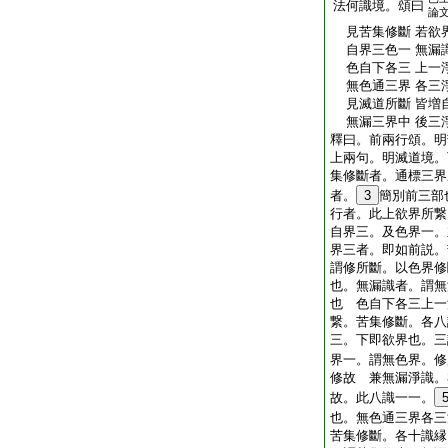
法何識境。頌曰
論
見苦集修斷 若欲
自界三色一 無漏
色自下各三 上一
無色通三界 各三
見滅道所斷 皆増
無漏三界中 後三
釋曰。前兩行頌。明
上兩句。明滅道境。
集修斷者。通標三界
者。
3
簡別前三部
行者。此上欲界所繋
自界三。及色界一。
界三者。即如前説。
謂修所斷。以色界修
也。無漏識者。謂無
也 色自下各三上一
繋。苦集修斷。各八
三。下即欲界也。三
界一。謂無色界。修
修故 兼無漏淨識。
故。此八識一一。
也。無色通三界各三
苦集修斷。各十識縁