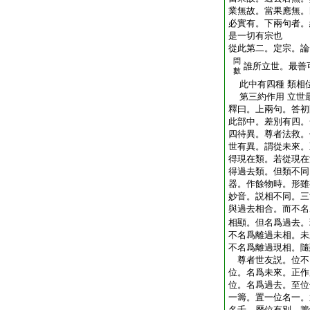
業無故。當果應無。
必實有。下兩句者。
是一切有宗也
從此第二。定宗。論
問
誰所立世。最善
數
此中有四種 類相
第三約作用 立世
釋曰。上兩句。答初
此部中。差別有四。
四待異。尊者法救。
世有異。謂從未來。
得現在類。若從現在
得過去類。但類不同
器。作餘物時。形雖
妙音。説相不同。三
與過去相合。而不名
相顯。但名爲過去。
不名爲離過未相。未
不名爲離過現相。隨
尊者世友説。位不
位。名爲未來。正作
位。名爲過去。至位
一籌。置一位名一。
名千。歴位有別。籌