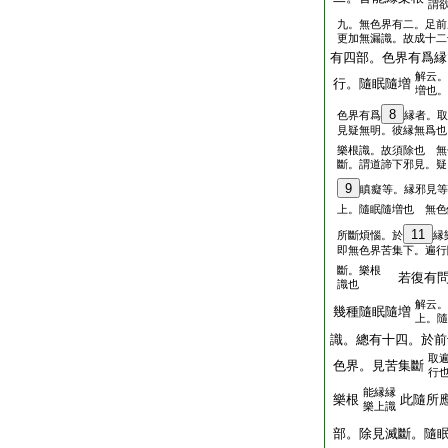
謂
九。無色界有二。足前
更加無漏識。故成十二
有四部。色界有爲縁
解云。
行。隨眠隨増
増也。
8
色界有爲
縁者。取
見疑無明。彼縁無爲也
樂根識。故須除也 無
斷。謂道諦下邪見。疑
9
瞋癡等。縁邪見等
上。隨眠隨増也 無色
11
所斷煩惱。於
縁
即無色界苦集下。遍行
斷。樂根
若復有問
識也
解云。
幾種隨眠隨増
上。隨
識。總有十四。於前
取
色界。見苦集斷
行
能縁縁
樂根
此隨所
樂上識
部。除見滅斷。隨