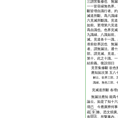
三謂苦集修也 無漏
一一皆容縁無色界。
斷皆増自識行者。約
滅道所斷。爲六識縁
六見滅所斷識。見道
如前。更増第六見道
爲自識也。色界見滅
九識縁。八識如前。
滅。見道各十一識。
准前欲界説也 無漏
者。謂無漏法。通十
部。謂見滅。見道。
第十。此之十識。一
結前義。復説頌曰
見苦集修斷 欲色
應知如次第 五八
解云。欲界三部。
識縁。無色三部。
見滅道所斷 各増
無漏法應知 能爲
論云。如是了知十六
境已 今應廣辨何事
疏
9
條。恐文煩廣
有問言。所繋事内