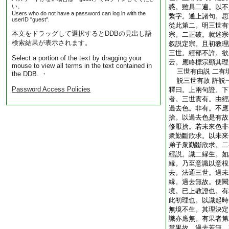
い。
惑。雖具二遍。以不
Users who do not have a password can log in with the
繋字。通上諸句。思
userID "guest".
從此第二。明三世有
本文をドラッグして選択するとDDBの見出し語
宗。二正破。就述宗
検索結果が表示されます。
叙説定宗。且初教理
三世。經部不許。欲
Select a portion of the text by dragging your
云。應略標宗顯其理
mouse to view all terms in the text contained in
三世有由説 二有
the DDB. ・
説三世有故 許説
Password Access Policies
釋曰。上兩句證。下
者。三世實有。由經
過去色。非有。不應
捨。以過去色是有故
修厭捨。若未來色非
衆勤斷欣求。以未來
弟子衆勤斷欣求。二
經説。識二縁生。如
縁。乃至意識以意根
去。法通三世。過未
縁。過去無故。便闕
境。已上教證也。有
此初理也。以識起時
無境不生。其理決定
識亦應無。有果者第
當果故。過去若無。