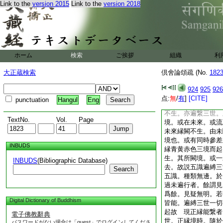
Link to the
version 2015
Link to the
version 2018
世故。二者事遍。能
意識。貪瞋慢三。雖
有縁此境。不縁餘境
未來意識。貪瞋慢三
皆能繋縛。以未來意
事故。能遍繋名遍行
ホーム
検索
ご挨拶
組織
利
三世故。名世遍。又
縁事。必能遍縛。亦
大正蔵検索
倶舍論頌疏 (No.
182
未來五識。相應貪瞋
自世。在未來世。唯
924
925
926
現在。若落謝過去。
点:
無
/
有
]
[CITE]
punctuation
Hangul
Eng
不生亦遍行者。未來
不生。亦遍繋三世。
TextNo.
Vol.
Page
境。或在未來。或流
未來縁闕不生。由未
境也。或有同時參差
INBUDS
縁青黄赤色三境而起
生。其所闕境。或一
INBUDS
(Bibliographic Database)
去。故説五識遍縛三
Search
五識。種類無邊。於
過未遍行者。餘謂見
爲餘。見疑無明。若
Digital Dictionary of Buddhism
皆能。遍縛三世一切
起故 現正縁能繋者
電子佛教辭典
世。正縁境時。隨於
パスワードがない場合は「guest」でログインしてくださ