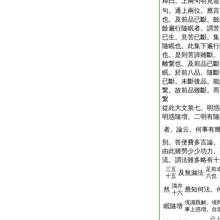
釋曰。上兩句明見道
句。通上兩位。應言
也。及前品已斷。餘
餘遍行隨眠者。謂苦
已生。見苦已斷。集
隨眠也。此集下遍行
也。是則苦諦雖斷。
離繋也。及前品已斷
眠。於前八品。隨斷
已斷。未斷後品。能
繋。故前品雖斷。而
繋
從此大文第七。明惑
明惑隨増。二明有隨
者。論云。何事有
別。答便費多言論。
由此雖勞少少功力。
流。謂法雖多略有十
三五
足前
及無漏法
十五
六也
識亦
然
應知何法。
十六
境識既解。境
眠隨増
事上惑増。自
已