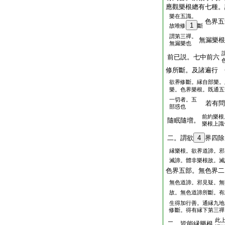
應觀樂根總有七種。
樂在五識。
色界五
1
故唯修
斷
謂第三禪。
無漏樂根
無漏樂也
前已説。七中前六
修所斷。及諸遍行 
欲界修斷。縁自部樂。
樂。色界樂根。既通五
一切者。五
若有問
部惑也
前約樂根
隨眠隨増。
樂根上識
二。謂欲
4
界四除
縁樂根。欲界道諦。邪
滅諦。體非樂根故。滅
色界五部。無色界二
無色道諦。邪見疑。無
故。無色道諦所斷。有
生得加行善。通縁九地
修斷。得有縁下第三禪
此
二。皆能縁樂根