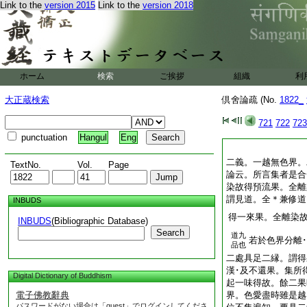
Link to the
version 2015
Link to the
version 2018
ホーム
検索
ご挨拶
組織
利
大正蔵検索
倶舍論疏 (No.
1822_
721
722
723
punctuation
Hangul
Eng
二義。一越無色界。
TextNo.
Vol.
Page
論云。所言集者是合
染故得預流果。全離
謂見道。全＊兼修道
INBUDS
得一來果。全離染
INBUDS
(Bibliographic Database)
Search
道九
若於色界分離
品也
二處具足二縁。謂得
漢･及不還果。集所
Digital Dictionary of Buddhism
起一味得故。餘二果
電子佛教辭典
界。色愛盡時雖是越
パスワードがない場合は「guest」でログインしてくださ