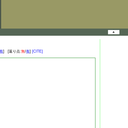
有
] [返り点:
無
/
有
]
[CITE]