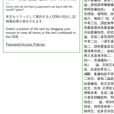
位不集遍知。要具二
い。
論。誰捨誰得幾種遍
Users who do not have a password can log in with the
明得捨遍知也｣ 
userID "guest".
先明捨。後明得。捨
本文をドラッグして選択するとDDBの見出し語
捨六。無捨三･四。
検索結果が表示されます。
中有三位。謂從無學
色愛盡退捨色愛盡遍
Select a portion of the text by dragging your
分結盡遍知也。於此
mouse to view all terms in the text contained in
the DDB. ・
論。言捨二者至得阿
中有二位。一謂不還
Password Access Policies
捨二。謂色愛盡及五
羅漢果亦捨二。如前
禪入見道者亦捨二。
知一。見滅遍知一。
知｣ 論。言捨五
也。此是欲界見三。
滅斷。集遍知故不得
二捨五。故知二論超
結盡遍知。前文言得
此文。倶舍･正理皆
禪根本果。見道二
六者至得離欲時。明
知也｣ 論。得亦然
得也。得同其捨有一
除得五。從多言亦