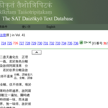
用条件
使い方
English
法寶
撰 ) in Vol. 41
724
725
726
727
728
729
730
731
732
733
734
735
736
[行番号:
無
/
二盡天趣化生 正理
一義。若於無色分離
染故得阿羅漢果 分
 若於欲界分離染故
分離。謂修道六
故得不還果
品。全離。謂修
･全離。倶不得果。唯於
果時亦即越界。故阿羅
得斷立一遍知。爾時總
時得雖一味。而未越
界。無一味得。故於彼