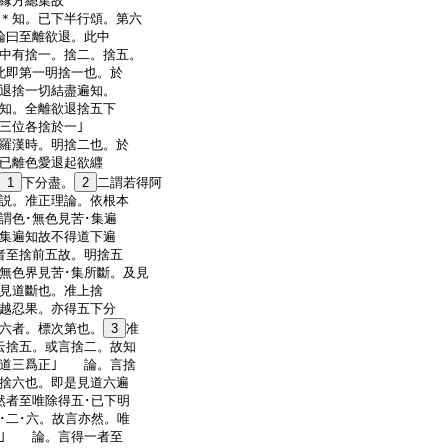
縁方總集故
＊知。已下半行頌。第六
論曰至離欲退。此中
中有捨一。捨二。捨五。
此即第一明捨一也。於
退捨一切結盡遍知。
知。全離欲退捨五下
三位各捨於一｣
羅漢時。明捨二也。於
已離色愛退起欲纒
1
下分盡。
2
二謂若得阿
説。准正理論。依根本
謂色･無色見苦･集遍
集遍知故不得道下遍
者至捨前五故。明捨五
無色界見苦･集所斷。及見
見道斷也。准上捨
越忍果。亦得五下分
六者。標次第也。
3
准
云捨五。或言捨二。故知
修道三爲正｣ 論。言捨
捨六也。即是見道六遍
者至唯除得五･已下明
･二･六。故言亦然。唯
也｣ 論。言得一者至