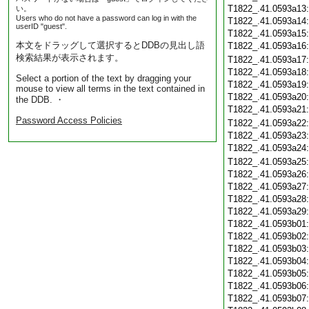
T1822_.41.0593a13
い。
Users who do not have a password can log in with the
T1822_.41.0593a14
userID "guest".
T1822_.41.0593a15
本文をドラッグして選択するとDDBの見出し語
T1822_.41.0593a16
検索結果が表示されます。
T1822_.41.0593a17
T1822_.41.0593a18
Select a portion of the text by dragging your
T1822_.41.0593a19
mouse to view all terms in the text contained in
T1822_.41.0593a20
the DDB. ・
T1822_.41.0593a21
Password Access Policies
T1822_.41.0593a22
T1822_.41.0593a23
T1822_.41.0593a24
T1822_.41.0593a25
T1822_.41.0593a26
T1822_.41.0593a27
T1822_.41.0593a28
T1822_.41.0593a29
T1822_.41.0593b01
T1822_.41.0593b02
T1822_.41.0593b03
T1822_.41.0593b04
T1822_.41.0593b05
T1822_.41.0593b06
T1822_.41.0593b07