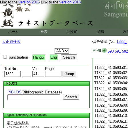
Link to the
version 2015
Link to the
version 2018
ホーム
検索
ご挨拶
組織
利
大正蔵検索
倶舍論疏 (No.
1822_
590
591
592
punctuation
Hangul
Eng
T1822_.41.0593a01
TextNo.
Vol.
Page
T1822_.41.0593a02
T1822_.41.0593a03
T1822_.41.0593a04
INBUDS
T1822_.41.0593a05
INBUDS
(Bibliographic Database)
T1822_.41.0593a06
Search
T1822_.41.0593a07
T1822_.41.0593a08
T1822_.41.0593a09
Digital Dictionary of Buddhism
T1822_.41.0593a10
T1822_.41.0593a11
電子佛教辭典
T1822_.41.0593a12
パスワードがない場合は「guest」でログインしてくださ