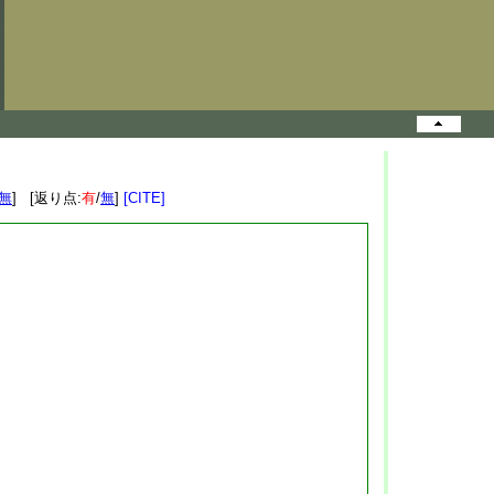
無
] [返り点:
有
/
無
]
[CITE]