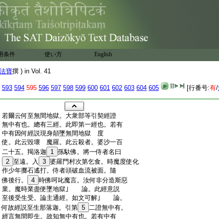
用条件
使い方
English
法寶
撰 ) in Vol. 41
593
594
595
596
597
598
599
600
601
602
603
604
605
[行番号:
有
/
:
若爾云何至無間地獄。大衆部等引契經證
:
無中有也。總有三經。此即第一經也。若有
:
中有因何經説現身顛墜無間地獄 度
:
使。此云毀壞 魔羅。此云殺者。婆沙一百
:
二十五。羯洛迦
1
孫馱佛。將一侍者名曰
:
2
至遠。入
3
婆羅門村次第乞食。時魔度使化
:
作少年擲石遙打。侍者頭破血流被面。隨
:
佛後行。
4
時佛呵叱魔言。汝何非分造斯惡
:
業。魔時業盡便墜地獄｣ 論。此經意説
:
至後受生受。論主通經。如文可解｣ 論。
:
何故經説至生那落迦。引第
5
二證無中有。
:
經言無間即生。故知無中有也。若有中有