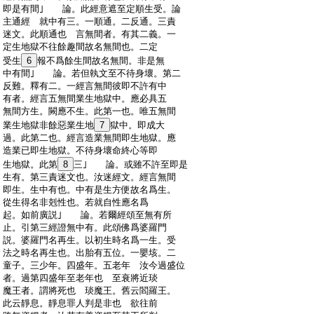
:
即是有間｣ 論。此經意遮至定順生受。論
:
主通經 就中有三。一順通。二反通。三責
:
迷文。此順通也 言無間者。有其二義。一
:
定生地獄不往餘趣間故名無間也。二定
:
受生
6
報不爲餘生間故名無間。非是無
:
中有間｣ 論。若但執文至不待身壞。第二
:
反難。釋有二。一經言無間彼即不許有中
:
有者。經言五無間業生地獄中。應必具五
:
無間方生。闕應不生。此第一也。唯五無間
:
業生地獄非餘惡業生地
7
獄中。即成大
:
過。此第二也。經言造業無間即生地獄。應
:
造業已即生地獄。不待身壞命終心等即
:
生地獄。此第
8
三｣ 論。或雖不許至即是
:
生有。第三責迷文也。汝迷經文。經言無間
:
即生。生中有也。中有是生方便故名爲生。
:
從生得名非剋性也。若就自性應名爲
:
起。如前廣説｣ 論。若爾經頌至無有所
:
止。引第三經證無中有。此頌佛爲婆羅門
:
説。婆羅門名再生。以初生時名爲一生。受
:
法之時名再生也。出胎有五位。一嬰垓。二
:
童子。三少年。四盛年。五老年 汝今過盛位
:
者。過第四盛年至老年也 至衰將近琰
:
魔王者。謂將死也 琰魔王。舊云閻羅王。
:
此云靜息。靜息罪人判是非也 欲往前