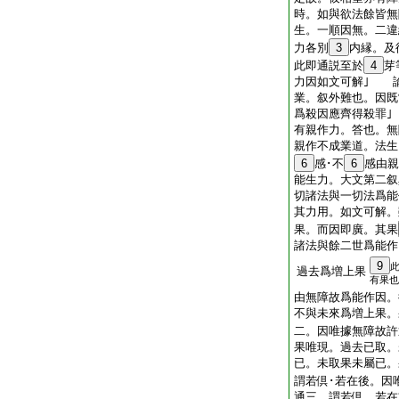
時。如與欲法餘皆無
生。一順因無。二違
力各別
3
内縁。及
此即通説至於
4
芽
力因如文可解｣ 
業。叙外難也。因既
爲殺因應齊得殺罪
有親作力。答也。無
親作不成業道。法生
6
感･不
6
感由
能生力。大文第二叙
切諸法與一切法爲能
其力用。如文可解。
果。而因即廣。其果
諸法與餘二世爲能作
9
過去爲増上果
有果也
由無障故爲能作因。
不與未來爲増上果。
二。因唯據無障故許
果唯現。過去已取。
已。未取果未屬已。
謂若倶･若在後。因
通三。謂若倶。若在