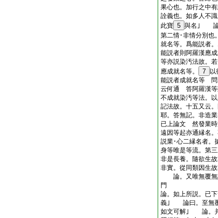
果心也。加行之中有
詮義也。如多人不識
此寶
5
與名｣ 論
第二情･非情分別也
就名等。爲能説者。
能説者則阿羅漢應成
等亦説染汚法故。若
應成就名等。
7
以
能説者成就名等 問
云何通 答阿羅漢等
不成就染汚等法。以
記法故。十五又云。
耶。答無記。非造業
已上論文 然發業時
遠因等起亦通縁名。
説業･心二縁名者。
身等唯是等流。第三
非是長養。隨欲生故
非實。從同類因生故
論。又唯無覆無記
門
論。如上所説。已下
義｣ 論曰。至無
如文可解｣ 論。