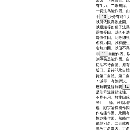
果因 正理論云。此
有生力。二唯無障。
一切法爲能作因。由
中
10
少分有能生
以所依眼爲依止因。
以眼識等如種子法爲
爲攝受因。以倶有法
爲依住因。此等總説
名有力因。以有能生
名無力因。以但不爲
非
11
自能作因。
無障義是能作因。自
切法不待自體。應有
述曰。若待即此自體
待第二自體。第二自
＊減等 有餘師説。
應無明還縁無明
14
是則乖違縁起法性。
不見有用。故非因縁
等｣ 論。雖餘因
也 顯宗論釋能作因
作名能作因。此因有
性亦能作因。然能作
總即別名。二云或復
障故可名爲因。可名