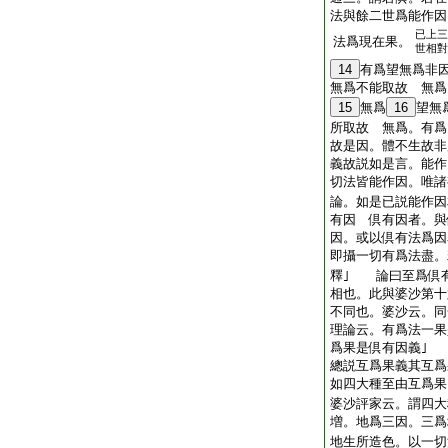
法與餘二世爲能作因
已上三
法爲現在果。
世相對
14
有爲望無爲非
無爲不能取故 無爲
15
無爲
16
望無
所取故 無爲。有
故是因。體不生故非
義故説如是言。能作
切法皆能作因。唯諸
論。如是已説能作因
有因 倶有因者。與
因。或以倶有法爲因
即攝一切有爲法盡。
釋｣ 論曰至爲倶
相也。此與婆沙第十
不同也。婆沙云。同
理論云。有爲法一果
爲果是倶有因義｣
總説互爲果義其互
如四大種至由互爲果
婆沙評家云。謂四大
増。地爲三因。三爲
地生所造色。以一切