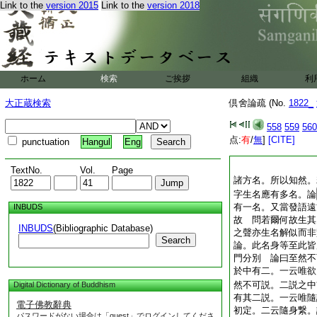
Link to the
version 2015
Link to the
version 2018
ホーム
検索
ご挨拶
組織
利
大正蔵検索
倶舍論疏 (No.
1822_
558
559
560
点:
有
/
無
]
[CITE]
punctuation
Hangul
Eng
TextNo.
Vol.
Page
諸方名。所以知然。
字生名應有多名。論
有一名。又當發語遠
INBUDS
故 問若爾何故生其
INBUDS
(Bibliographic Database)
之聲亦生名解似而非
Search
論。此名身等至此皆
門分別 論曰至然不
於中有二。一云唯欲
然不可説。二説之中
Digital Dictionary of Buddhism
有其二説。一云唯隨
電子佛教辭典
初定。二云隨身繋。
パスワードがない場合は「guest」でログインしてくださ