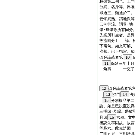
釋頌第二句也。上句
分異。名身等。界唯
即通三。類通於二。
云何異熟。謂地獄等
云何等流。謂界･地･
學･無學等所有同分
先業所引生者。是異
等流同分｣ 論。
下兩句。如文可解
准知。已下指當。如
倶舍論疏卷第
10
11
保延三年十月
角壽 一交
12
倶舍論疏卷第
13
沙門
14
法
15
分別根品第二
論。如是已説至説爲
三明因･及縁。將欲
且因
16
六種。文
後説先釋因故。故
等爲六。此先辨因 
二明五果。三明法具