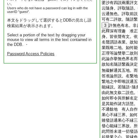
婆沙有四説兩重評文
い。
云隨身。評取隨語。
Users who do not have a password can log in with the
userID "guest".
云通無色。評取前説
可有二評故。隨語繋
本文をドラッグして選択するとDDBの見出し語
3
許無色有名。非
検索結果が表示されます。
此釋深有理趣 准正
Select a portion of the text by dragging your
身。皆依聲有文。依
mouse to view all terms in the text contained in
名聲謂語表業。故知
the DDB. ・
業既唯二地。如何能
正理等論雙擧二故則
Password Access Policies
此論亦擧無色界名而
故知名隨語繋義決定
無礙解通其五地。而
答准論所説。名繋地
繋地之中即唯説通五
能縁説。若隨語･隨
由此無文叙二説也。
如何即令與所解名定
是其能作諸方語慧。
不通餘地 有人自作
果心不縁三界。如何
雖發語通果心不縁三
發心能縁三界故。所
此問答未達一切發語
起發業之心。皆縁色