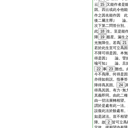
云
15
又能作者是
因。四云或此令他能
作之因名能作因 此
後二屬主釋｣ 論
次下第二問答分別
此
18
生。至是能
障
19
覩星。漏生
光無障住。若爲
21
若於此生至可立爲因
不障可得是因。本無
得是因｣ 論。譬
喩可知｣ 論。且
22
事
23
難也。
今不爲障。何得是
亦得如前説。指事答
障得爲其因。
24
得爲其因。有力･無
其義即同。由此二種
由一切法展轉相望。
謂於是處有此一法。
設復此法於餘處有。
如是諸法。豈不相望
障。故
2
皆可立爲
定故。彼相望亦有障