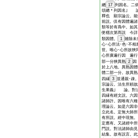
總
17
列因名。二
頌總＊列因名｣ 
釋也 顯宗論云。能
前説。倶有因體遍諸
類等於有爲中。如其
便穩次第而説 今詳
類因體。
1
雖除未
心･心所法･色･不
世。唯心･心所故狹
心所廣遍行因 遍行
部一分狹異熟
2
因
於上八地。異熟因體
體二部一分。故異熟
四縁
3
並通親･疎
宗論云。法生所頼故
生果義｣ 論。對
四縁有經文説。六因
諸師許。因唯有六種
理論云。如是六因非
立此名。定無大師所
有所説。經中現無。
定應有。又諸經中所
門説。對法諸師由見
結集。故有説言。此