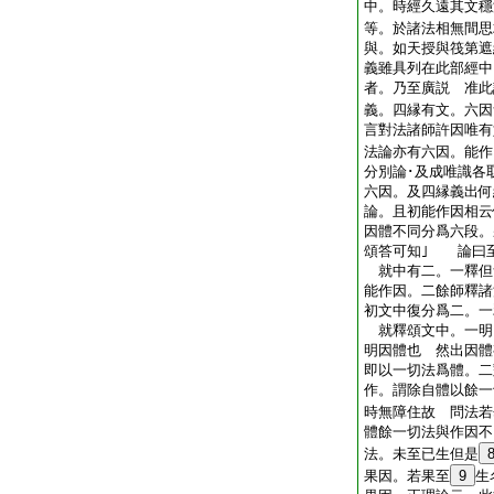
中。時經久遠其文穩
等。於諸法相無間思
與。如天授與筏第遮
義雖具列在此部經中
者。乃至廣説 准此
義。四縁有文。六因
言對法諸師許因唯有
法論亦有六因。能作
分別論･及成唯識各
六因。及四縁義出何
論。且初能作因相云
因體不同分爲六段。
頌答可知｣ 論曰
就中有二。一釋但
能作因。二餘師釋諸
初文中復分爲二。一
就釋頌文中。一明
明因體也 然出因體
即以一切法爲體。二
作。謂除自體以餘一
時無障住故 問法若
體餘一切法與作因不
法。未至已生但是
果因。若果至
9
生