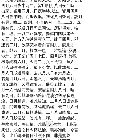
:
四月八日夜半時生。皆用四月八日夜半時
:
出家。皆用四月八日夜半時成道。皆用四月
:
八日夜半時。而般涅槃。諸經八日皆同。説月
:
有異。唯二･四別。不言餘月 准上二説。説
:
雖有異。成道月日即是同也。所以得知。略
:
有二理。一以立正異故。婆羅門國以建子
:
立正。此方先時以建寅立正。建子四月。即
:
建寅二月。故存梵本者而言四月。依此方
:
者。即云二月。根本一也 二准智論･及婆
:
沙計。梵王請前五十七日。四月調根･兼觀
:
機等總有六月。即是二月八日成道。至八
:
月八日轉法輪定。如下引文。以此故知。二
:
月八日成道爲定。去八月八日有六月故。
:
若是四月八日。即無六月。去轉法輪四月。
:
無文證故 又釋律論云。佛與五比丘。四
:
月十六日結前安居。安居去四月八日。唯
:
有九日。即與法華･智論･毘婆沙等衆多經
:
論。日月相違。准此故知。二月八日成道爲
:
定 問若爾何故。菩薩處胎經。云二月八日
:
成道。二月八日轉法輪。二月八日降魔。二
:
月八日般涅槃 答此有二釋。一處胎經説。
:
菩薩處胎亦轉法輪。此爲
5
蜜衆。非爲顯
:
衆也。成道之日即轉法輪。義亦准此。今言
:
爲五比丘轉法輪日諸説不同。非是蜜衆