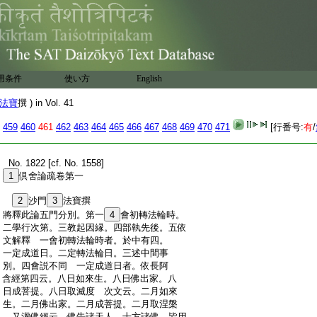
用条件
使い方
English
法寶
撰 ) in Vol. 41
459
460
461
462
463
464
465
466
467
468
469
470
471
[行番号:
有
/
:
No. 1822 [cf. No. 1558]
:
1
倶舍論疏卷第一
:
2
沙門
3
法寶撰
:
將釋此論五門分別。第一
4
會初轉法輪時。
:
二學行次第。三教起因縁。四部執先後。五依
:
文解釋 一會初轉法輪時者。於中有四。
:
一定成道日。二定轉法輪日。三述中間事
:
別。四會説不同 一定成道日者。依長阿
:
含經第四云。八日如來生。八日佛出家。八
:
日成菩提。八日取滅度 次文云。二月如來
:
生。二月佛出家。二月成菩提。二月取涅槃
:
又灌佛經云。佛告諸天人。十方諸佛。皆用