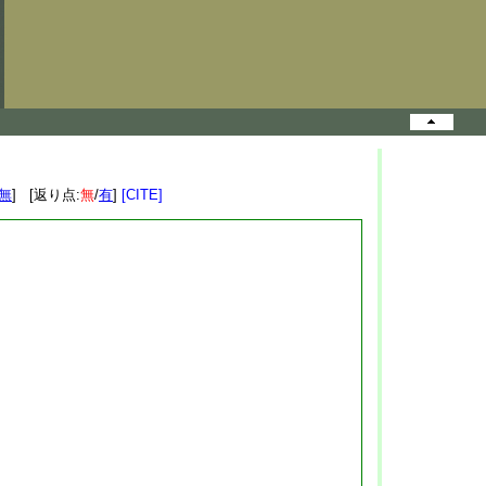
無
] [返り点:
無
/
有
]
[CITE]