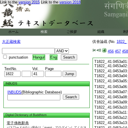
Link to the
version 2015
Link to the
version 2018
ホーム
検索
ご挨拶
組織
利
大正蔵検索
倶舍論疏 (No.
1822_
456
457
458
punctuation
Hangul
Eng
T1822_.41.0453a01:
T1822_.41.0453a02
TextNo.
Vol.
Page
T1822_.41.0453a03
T1822_.41.0453a04:
T1822_.41.0453a05
INBUDS
T1822_.41.0453a06
T1822_.41.0453a07
INBUDS
(Bibliographic Database)
Search
T1822_.41.0453a08
T1822_.41.0453a09
T1822_.41.0453a10
T1822_.41.0453a11
Digital Dictionary of Buddhism
T1822_.41.0453a12
T1822_.41.0453a13
電子佛教辭典
パスワードがない場合は「guest」でログインしてくださ
T1822_.41.0453a14