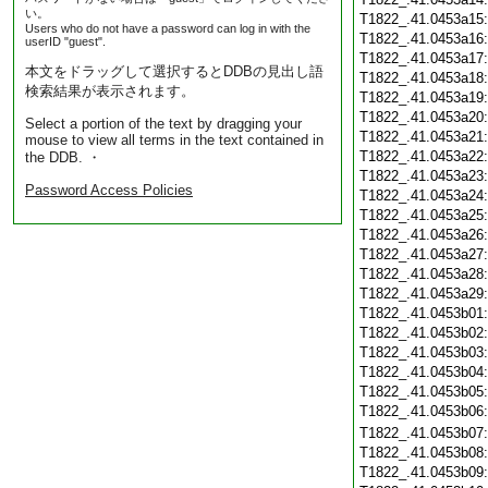
い。
T1822_.41.0453a15
Users who do not have a password can log in with the
T1822_.41.0453a16
userID "guest".
T1822_.41.0453a17
本文をドラッグして選択するとDDBの見出し語
T1822_.41.0453a18
検索結果が表示されます。
T1822_.41.0453a19
T1822_.41.0453a20
Select a portion of the text by dragging your
T1822_.41.0453a21
mouse to view all terms in the text contained in
T1822_.41.0453a22
the DDB. ・
T1822_.41.0453a23
Password Access Policies
T1822_.41.0453a24
T1822_.41.0453a25
T1822_.41.0453a26
T1822_.41.0453a27
T1822_.41.0453a28
T1822_.41.0453a29
T1822_.41.0453b01
T1822_.41.0453b02
T1822_.41.0453b03
T1822_.41.0453b04
T1822_.41.0453b05
T1822_.41.0453b06
T1822_.41.0453b07
T1822_.41.0453b08
T1822_.41.0453b09