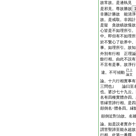
故常故。是邊執見 
是邪見。尊故勝故
非勝計勝故 能清淨
故。是戒取。非因計
是疑 貪故瞋故慢故
心皆是不如理所引。
中。即但有不如理所
於不繋心了欲界中。
事。如理所引。故知
外別有行相 正理論
餘行相。由此不説有
不言有是事。故淨行
已上
違。不可傾動
論文
論。十六行相實事有
三問也｣ 論曰至
也。婆沙七十九云。
名有四種實體亦四。
答縁苦諦行相。是四
顛倒名･體各四。縁
顛倒近對治故。名
論。如是説者實亦
謂苦聖諦至能永超故
行相。此第一番釋