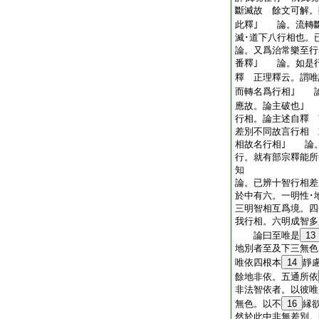
斷滅故 餘文可解。
此釋｣ 論。流轉
滅･道下八行相也。
論。又爲治常樂至行
番釋｣ 論。如是
釋 正理釋云。謂唯
而轉名爲行相｣ 
應故。論主破也｣
行相。論主述自釋 
差別不同故言行相 
相故名行相｣ 論
行。就有部宗釋能所
知
論。已辨十智行相差
於中有六。一明性･
三明智相互爲境。四
我行相。六明成智多
論曰至唯是
13
地別者至及下三無色
唯依四根本
14
靜
餘地非依。五通所依
非法智依者。以彼唯
無色。以不
16
縁
然於此中非無差別。