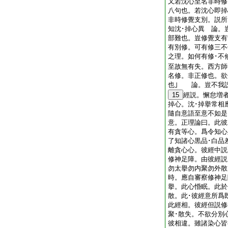
又若沈心至名非時修
八句也。若沈心即掉
非時修覺支別。説所
知沈･掉心異 論。
部難也。豈修覺支有
有別修。可有修三不
之理。如何有修･不
至故無有失。西方師
名修。非正修也。欲
也｣ 論。豈不我
15
經説。懈怠増
掉心。沈･掉擧常相
隨自意語至意不如是
意。正理論曰。此彼
有貪等心。爲令知心
了知諸心黒品･白品
離貪心心。彼經中説
修神足障。由彼經説
勿太擧勿内聚勿外散
時。應自審察修神足
擧。此心惛眠。此於
散。此･彼經意所爲
此經相。彼經但説修
聚･散失。不欲分別
彼相違。雖諸染心皆