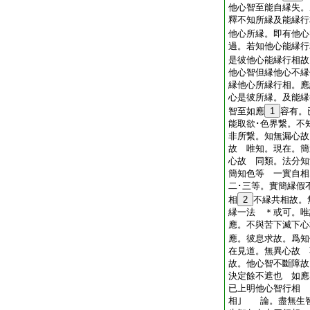
他心智至能自縁失。
釋不知所縁及能縁行
他心所縁。即有他心
過。若知他心能縁行
是彼他心能縁行相故
他心智但縁他心不縁
縁他心所縁行相。應
心是彼所縁。及能
智至如應
1
容有。
能取欲･色界繋。不
非所繋。知無漏心故
故 唯知。現在。簡
心故 同類。法分知
簡知色等 一實自相
二･三等。實簡縁假
相
2
不縁共相故。
縁一法 ＊或可。唯
應。不與苦下滅下心
應。彼息求故。爲知
在見道。無異心故 
故。他心智不斷障故
決定餘不遮也 如
已上明他心智行相 
相｣ 論。盡無生智