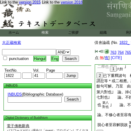
Link to the
version 2015
Link to the
version 2018
駄羅國師釋｣ 論
破西方師釋。一以理
汚心與眠相應故名聚
心。此
24
則一心
聚心是眠相應。是即
本論類智･道智二智
ホーム
検索
ご挨拶
組織
利
已上
智知無漏道故
大正蔵検索
倶舍論疏 (No.
1822_
四對
第五
應起故
｣ 論
763
764
765
對也
点:
無
/
有
]
[CITE]
第一釋也｣ 論。
punctuation
Hangul
Eng
已上第
二釋也
｣
1
六對
TextNo.
Vol.
Page
2
已下重釋諸句 
謂忿等＊或二相應。
INBUDS
餘句可解。乃至 由
第六對也｣ 論。掉
INBUDS
(Bibliographic Database)
七對也｣ 論。不
Search
第八
也
｣ 論。不
對也
論。不修心者至容
Digital Dictionary of Buddhism
脱心者至容解脱故
電子佛教辭典
パスワードがない場合は「guest」でログインしてくださ