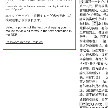
6
廣釋十一對心。
い。
八十九云。問何故此
Users who do not have a password can log in with the
userID "guest".
智知他相續心･心所
相續心･心所法。是
本文をドラッグして選択するとDDBの見出し語
評家義當此中所破
検索結果が表示されます。
句別義。
7
論主總
Select a portion of the text by dragging your
此釋不順契經。有
mouse to view all terms in the text contained in
至有觀無止。答違經
the DDB. ・
行故｣ 論。豈不
前違理破也｣ 論
Password Access Policies
西方師通前難也。雖
亦散過。我西方師不
心。但名聚心。復
本論相違。有部引前
法･類･世俗･道智
違經説。西方師通本
論文不違經説｣ 
義。有部問也｣ 
西方師答也｣ 論
有部總不許是不辨經
論。謂雖散等至別立
論。既不能通至理亦
通我前引經云。云何
12
眠倶行等文。