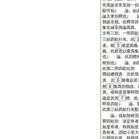
究竟故非常至捨一切
顯可知｣ 論。如
論主更別釋也｣ 
我故非我。此釋苦
集生縁至與論爲異。
文有三別。一明四欲
三結四欲行名。此
者。根
3
者是因義
義。此經意以愛爲集
也｣ 論。此四體
相別也｣ 論。由
此第二明四欲位別 
體起總我貪 次於當
貪 次
5
後復起若
然
6
復爲別我故。
貪。或執造當業時我
蘊是其苦
7
體。前
即前四欲｣ 論。
此第三結四欲行名配
論。或如契經至
釋四欲別 決定有
如是有者。執我如是
異有者。謂從小至大
計我現在有 執我現