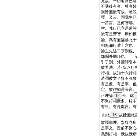
竟故。一切道路已遮
不受後有者。尊者妙
漢皆無後有故。通説
釋 又云。問我生已
一當言。是何智耶。
智。梵行已立是道智
後有是苦智 廣如彼
論。爲有無漏越此十
明無漏行唯十六也
論主先述二宗別也
部問外國師也｣ 
引了別。外國師引本
欲界法。苦･集八行
行相。故知十六行
若謂彼文至餘不説故
有是處。有是事。但
定。故作如是等言。
正理論
12
云。此
不繋行相衆多。於中
有説。有是處言。有
由此
15
故餘無此
故釋非理。擧餘見所
是事文。證前不繋心
爲別行相 我故我所