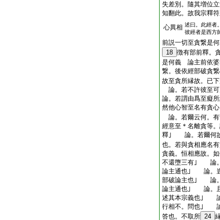
失差別。隨其増位立
知翻此。故我宗釋符
述曰。此經者
心異相
彼經者是西方
前説一切至貪繋是何
18
徴有部前釋。
是何義 論主前依婆
繋。後依經部破貪
故至貪所縁故。已下
論。若不許彼至可
論。若謂由爲至癡
然他心智至名有貪心
論。若爾云何。有
經意至＊名離貪等。
釋｣ 論。若爾何
也。若與貪相應名有
貪義。恒相應故。如
不還墮三有｣ 論
論主通也｣ 論。
部破論主也｣ 論
論主通也｣ 論。
述其本宗義也｣ 
行相不。問也｣ 
答也。不取所
24