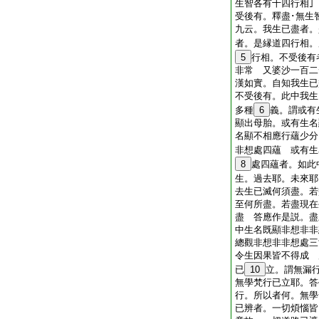
生智各有十四行相
受後有。釋盡･無生
九云。我生已盡者。
者。是縁道四行相。
5
行相。不受後有
非常 又婆沙一百二
漢如實。自知我生已
不受後有。此中我生
多種
6
義。謂或有
顯出母胎。或有生名
名顯不相應行蘊少分
非想處四蘊 或有生
8
處四蘊者。如此
生。過去耶。未來耶
去生已滅何須盡。若
至何所盡。若盡現在
盡 答應作是説。盡
中生名既顯非想非非
總觀非想非非想處三
令生因果皆不得成 
已
10
立。謂無漏
無學梵行已立耶。答
行。所以者何。無學
已辨者。一切煩惱皆