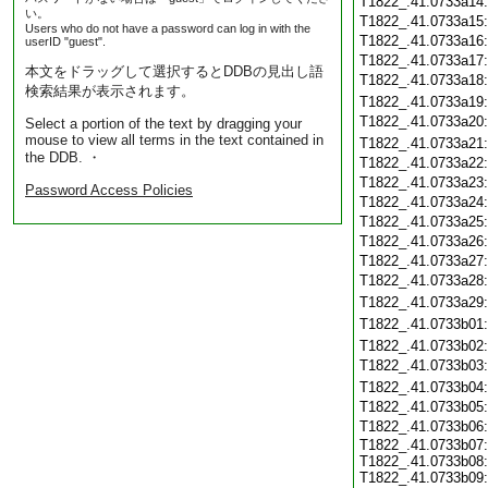
T1822_.41.0733a14
い。
T1822_.41.0733a15
Users who do not have a password can log in with the
T1822_.41.0733a16
userID "guest".
T1822_.41.0733a17
本文をドラッグして選択するとDDBの見出し語
T1822_.41.0733a18
検索結果が表示されます。
T1822_.41.0733a19
T1822_.41.0733a20
Select a portion of the text by dragging your
mouse to view all terms in the text contained in
T1822_.41.0733a21
the DDB. ・
T1822_.41.0733a22
T1822_.41.0733a23
Password Access Policies
T1822_.41.0733a24
T1822_.41.0733a25
T1822_.41.0733a26
T1822_.41.0733a27
T1822_.41.0733a28
T1822_.41.0733a29
T1822_.41.0733b01
T1822_.41.0733b02
T1822_.41.0733b03
T1822_.41.0733b04
T1822_.41.0733b05
T1822_.41.0733b06
T1822_.41.0733b07:
T1822_.41.0733b08:
T1822_.41.0733b09: