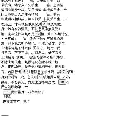
:
隨縁有毛孔也｣ 論。出第四定等至息
:
最後出。述息入出先後也｣ 論。息有情
:
數攝有情身分故。第三情數･非情數門也。准
:
此出身非出入息非有情故｣ 論。非有
:
執受與根相離故。第四執受･非執受門也。正
:
理論云。非有執受以息闕減
4
執受相故。
:
身中雖有有執受風。而此息風唯無執受｣
:
論。是等流性至無如是
5
相。第五五類門也。
:
如文可解｣ 論。唯自上地心至通果心境
:
故。已下第六明心境也。＊准此論文。身生
:
上地唯得起下地威儀･通果心。然此中説
:
是意識。不説三識。説觀息故。借下識起
:
上地威儀･通果。但縁所發業事及所化事等。
:
不縁上地風也。無覆無記心總不縁上地
:
息。正理論云。持息念成滿相云何。應作是
:
言。若觀行者
6
注想觀息微細徐流。謂
7
想遍
:
身如
8
筒一穴。息風連
9
續如貫末尼。不能
:
動身。不發身識。齊此應説持息念成。
10
◎
:
倶舍論疏卷第二十二
:
11
覺樹霜月十四夜半點了
:
理眞
:
以黄薗古本一交了