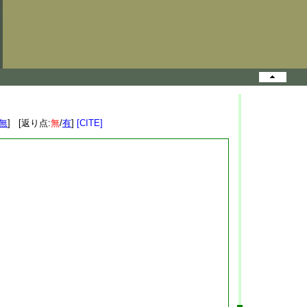
無
] [返り点:
無
/
有
]
[CITE]