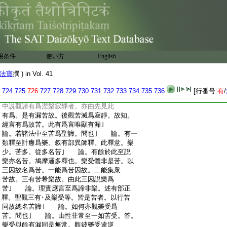
:
受由行成苦。衆縁造故。如契經言。若非常
:
即是苦。如受順受。亦爾。准此。道諦亦是有
:
爲。衆縁造故。性非常故。有爲性故。應行苦
:
攝｣ 論。道諦非苦至衆苦盡故。論主引餘
:
師釋也。聖道雖是無常。能引衆苦盡故。不
:
違聖心不名爲苦。所以得知是餘師釋。正
用条件
使い方
English
:
理論云。有餘師言。聖道非苦。以能違逆是
:
苦相故。非聖道
10
起違逆聖心。由此能令衆
法寶
撰 ) in Vol. 41
:
苦盡故｣ 論。若觀諸有爲至唯顯有漏。引
:
例釋也。道諦有爲無漏。擇滅無爲涅槃寂靜。
724
725
726
727
728
729
730
731
732
733
734
735
736
[行番号:
有
/
:
苦是有爲有漏。有其擇滅名涅槃寂靜。經
:
中説觀諸有爲涅槃寂靜者。亦由先見此
:
有爲。是有漏苦故。後觀苦滅爲寂靜。故知。
:
經言有爲故苦。此有爲言唯顯有漏｣
:
論。若諸法中至苦爲聖諦。問也｣ 論。有一
:
類釋至計癰爲樂。叙有部異師釋。此釋意。樂
:
少。苦多。從多名苦｣ 論。有餘於此至説
:
樂亦名苦。鳩摩邏多釋也。樂受體非是苦。以
:
三因故名爲苦。一能爲苦因故。二能集衆
:
苦故。三有苦希樂故。由此三因説樂爲
:
苦｣ 論。理實應言至爲諦非樂。述有部正
:
釋。聖觀三有･及樂受等。皆是苦者。以行苦
:
同故總名苦諦｣ 論。如何亦觀樂受爲
:
苦。問也｣ 論。由性非常至一如苦受。答。
:
樂受與餘有漏同是無常。觀彼樂受違逆