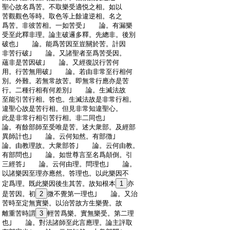
:
聖心故名爲苦。不取樂受適悦之相。如以
:
苦觀觀色等時。取色等上餘違逆相。名之
:
爲苦。非彼苦相。一如苦受｣ 論。有漏樂
:
受至此釋非理。論主破邏多釋。先總非。後別
:
破也｣ 論。能爲苦因至豈關於苦。計因
:
非苦行破｣ 論。又諸聖者至爲苦受因。
:
蘊非是苦因破｣ 論。又經復説行苦何
:
用。行苦無用破｣ 論。若由非常至行相何
:
別。外難。若無常故苦。即無常行應亦是苦
:
行。二種行相有何差別｣ 論。生滅法故
:
至能引苦行相。答也。生滅法故是非常行相。
:
違聖心故是苦行相。但見非常知違聖心。
:
此是非常行相引苦行相。非二同也｣
:
論。有餘部師至受唯是苦。述大衆部。及經部
:
異師計也｣ 論。云何知然。有部徴｣
:
論。由教理故。大衆部答｣ 論。云何由教。
:
有部問也｣ 論。如世尊言至名爲顛倒。引
:
三經答｣ 論。云何由理。問理也｣ 論。
:
以諸樂因至理亦應然。答理也。以此樂因不
:
定爲理。既此樂因後生其苦。故知根本
1
亦
:
是苦因。初
2
微不覺第一理也｣ 論。又治
:
苦時至定無實樂。以治苦故方生樂覺。故
:
離重苦時謂
3
輕苦爲樂。實無樂受。第二理
:
也｣ 論。對法諸師至此言應理。論主評取