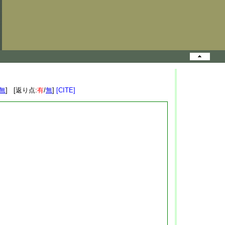
無
] [返り点:
有
/
無
]
[CITE]