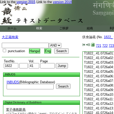
Link to the
version 2015
Link to the
version 2018
T1822_.41.0725c19
T1822_.41.0725c20
T1822_.41.0725c21
T1822_.41.0725c22
T1822_.41.0725c23
T1822_.41.0725c24
ホーム
検索
ご挨拶
組織
利
T1822_.41.0725c25
T1822_.41.0725c26
大正蔵検索
倶舍論疏 (No.
1822_
T1822_.41.0725c27
T1822_.41.0725c28
721
722
723
T1822_.41.0725c29
punctuation
Hangul
Eng
T1822_.41.0726a01
T1822_.41.0726a02
TextNo.
Vol.
Page
T1822_.41.0726a03
T1822_.41.0726a04
T1822_.41.0726a05
INBUDS
T1822_.41.0726a06
T1822_.41.0726a07
INBUDS
(Bibliographic Database)
T1822_.41.0726a08
Search
T1822_.41.0726a09
T1822_.41.0726a10
T1822_.41.0726a11
Digital Dictionary of Buddhism
T1822_.41.0726a12
T1822_.41.0726a13
電子佛教辭典
T1822_.41.0726a14
パスワードがない場合は「guest」でログインしてくださ