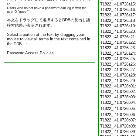
い。
T1822_.41.0726a15
Users who do not have a password can log in with the
T1822_.41.0726a16
userID "guest".
T1822_.41.0726a17
本文をドラッグして選択するとDDBの見出し語
T1822_.41.0726a18
検索結果が表示されます。
T1822_.41.0726a19
T1822_.41.0726a20
Select a portion of the text by dragging your
T1822_.41.0726a21
mouse to view all terms in the text contained in
T1822_.41.0726a22
the DDB. ・
T1822_.41.0726a23
Password Access Policies
T1822_.41.0726a24
T1822_.41.0726a25
T1822_.41.0726a26
T1822_.41.0726a27
T1822_.41.0726a28
T1822_.41.0726a29
T1822_.41.0726b01
T1822_.41.0726b02
T1822_.41.0726b03
T1822_.41.0726b04
T1822_.41.0726b05
T1822_.41.0726b06
T1822_.41.0726b07
T1822_.41.0726b08
T1822_.41.0726b09