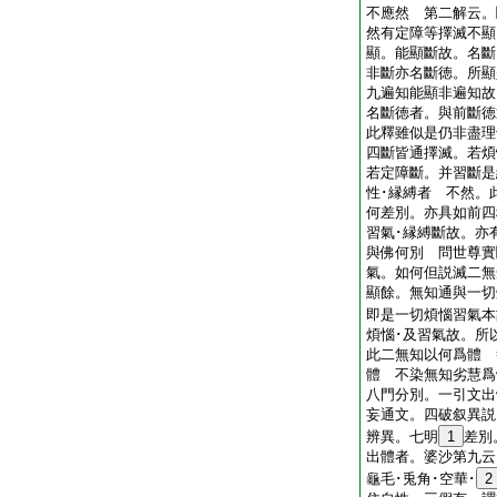
不應然 第二解云。
然有定障等擇滅不顯
顯。能顯斷故。名斷
非斷亦名斷徳。所顯
九遍知能顯非遍知故
名斷徳者。與前斷徳
此釋雖似是仍非盡理
四斷皆通擇滅。若煩
若定障斷。并習斷是
性･縁縛者 不然。
何差別。亦具如前四
習氣･縁縛斷故。亦
與佛何別 問世尊實
氣。如何但説滅二無
顯餘。無知通與一切
即是一切煩惱習氣本
煩惱･及習氣故。所
此二無知以何爲體 
體 不染無知劣慧爲
八門分別。一引文出
妄通文。四破叙異説
辨異。七明
1
差別
出體者。婆沙第九云
龜毛･兎角･空華･
2