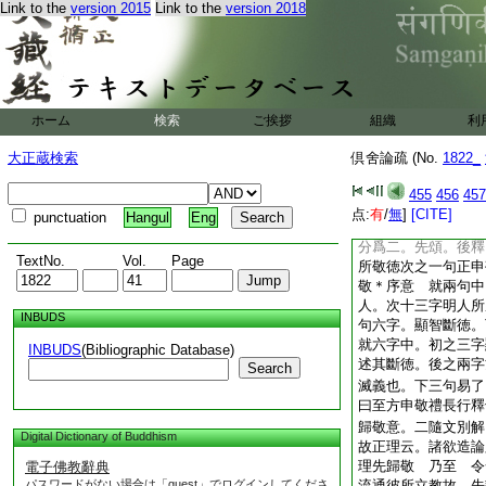
Link to the
version 2015
Link to the
version 2018
先明智 亦可。三品
品已明。或隨眠品末
及無漏等。並據正釋
非無交雜 三依文釋
七頌。大分爲三。前
頌是根本頌。即是正
ホーム
検索
ご挨拶
組織
利
釋頌流通 前三後四
然諸論不同。或有
大正蔵検索
倶舍論疏 (No.
1822_
十唯識
22
論。或
等。或二倶有。如此
455
456
457
智等 前三頌中有二
点:
有
/
無
]
[CITE]
punctuation
Hangul
Eng
敬序。次之二頌明發
分爲二。先頌。後釋
TextNo.
Vol.
Page
所敬徳次之一句正申
敬＊序意 就兩句中
人。次十三字明人所
INBUDS
句六字。顯智斷徳
就六字中。初之三字
INBUDS
(Bibliographic Database)
述其斷徳。後之兩字
Search
滅義也。下三句易了
曰至方申敬禮長行釋
歸敬意。二隨文別解
Digital Dictionary of Buddhism
故正理云。諸欲造論
理先歸敬 乃至 令
電子佛教辭典
パスワードがない場合は「guest」でログインしてくださ
流通彼所立教故。先