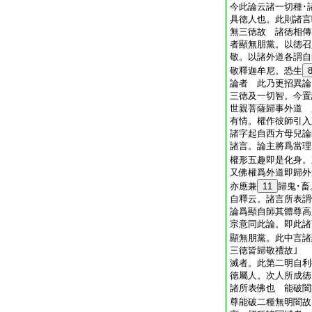
今此論云諸一切種･
具徳人也。此則諸言
無三徳故 諸徳相傳
者顯無朋黨。以徳召
敬。以諸外道各謂自
敬釋迦牟尼。恐生
論者 此乃更招異論
三徳及一切智。今置
世親菩薩歸事外道 
有情。權作彼師引入
諸字起自西方母兒論
諸言。論主將爲當理
權形五趣即是化身。
又佛權爲外道即歸外
亦應兼
11
歸鬼･
自釋云。諸言所表謂
論爲顯自師其體尊高
宗意同此論。即此諸
顯無朋黨。此中言諸
三徳皆歸敬禮故｣
滅者。此第二明自利
徳屬人。次人所成徳
諸所表佛也 能破闇
尊能破二種無明闇故