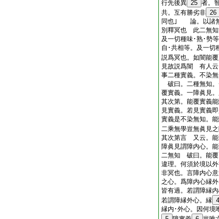
行先後異
25
者。
共。互有勝劣非
26
同也｣ 論。以諸
別釋冥也 此二無知
及一切種味･熟･勢
自･共相等。及一切
説爲冥也。如闇能覆
見故説爲闇 有人云
事二種實義。不染無
破曰。二種無知。
覆實義。一障眞見。
其次第。能覆實義能
見實義。若見實義即
實義是不染無知。能
二乘無學豈無眞見之
其次第言 又云。能
障眞見謂障内心。能
二無知 破曰。能覆
違理。何須於境以外
非冥也。言障内心意
之心。爲障内心縁外
皆有過。若謂障縁内
若謂障縁外心。縁
縁内･外心。因何境
5
障實義
6
豈唯