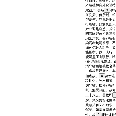
住自性。三假有。謂
於諸蘊和合施設補特
此彼岸･長短
3
事
何見攝。何所斷。答
智是何。答此是欲界
行相智。如於杌起人
於非道起道想。於
問若爾智蘊所説當云
謂染汚慧。答邪智
染汚者無明相應 不
如於杌起人想等 染
能斷盡。亦不現行 
能斷盡而由現行。唯
惱･習氣倶永斷故。
汚邪智由勝義故名爲
世俗故得邪智名。非
相應故。
4
後智蘊
説世俗。故不相違 
切邪智。世俗邪智即
既云無覆無記。故知
二十八云。是故即
解。慧與異相法倶爲
此慧於解又不勤求。
解慧。如是展轉無始
性。故
9
即於彼味