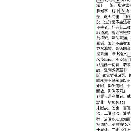
迷｣ 論。唯佛世
釋滅字 於中
8
有
聖。此即初也
10
於二無知證不生法者
不生者。即有其二種
非擇滅。論既言證謂
於擇滅。斷徳圓滿。
圓滿。無知不生智無
亦永滅故。斷徳圓滿
徳圓滿 准上論文。
名爲斷徳。不染無
即是佛一切智。若兼
論。聲聞獨覺至非一
聞･獨覺雖滅諸冥。
喩獨覺不動羅漢以不
永斷。與佛同斷。非
斷故。與佛不同｣
解脱人是利根者。戒
説非一切種智耶｣
未斷故。答也 言佛
法。二佛教法。於功
得。於佛教法無知覆
極遠時。謂觀前後八
千界外。二乘宿住不