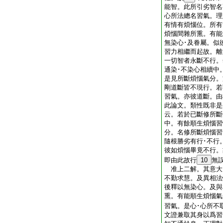
能智。此所引劣智名
心所法總名習氣。理
有情有煩惱位。所有
煩惱間雜所熏。有能
無染心･及眷屬。似
習力相繼而起故。離
一切智者永斷不行。
通染･不染心相續中
是見所斷煩惱氣分。
剛道斷皆不現行。若
習氣。亦彼道斷。由
此論文。類性既非是
云。若於已斷修所斷
中。有餘順生煩惱習
分。名修所斷煩惱習
隨根勝劣有行･不行
彼如煩惱畢竟不行。
即由此故行
10
無
准上二解。其意大
不勤求慧。及異相法
後釋以無染心。及與
熏。有能順生煩惱氣
習氣。是心･心所不
文證兼取其身以爲習