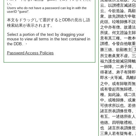
い。
云。以讃禮言滅諸惡
Users who do not have a password can log in with the
云。今欲造論。爲顯
userID "guest".
衆。故先讃徳方申敬
本文をドラッグして選択するとDDBの見出し語
此頌。竝唯歸佛不説
検索結果が表示されます。
之中亦有僧。故通法
所拔。何文證論主歸
Select a portion of the text by dragging your
意有其三種。一教本
mouse to view all terms in the text contained in
讃禮。令發自他敬重
the DDB. ・
勝三徳。欲顯教主
Password Access Policies
所立教眞實不虚。三
福力護念能滅惡障離
一師障。二弟子障。
得著述。弟子有障即
即水･火等滅。爲離
之中。或有歸敬而無
或有發起而無歸禮。
種。如此論。或二倶
中。或唯歸佛。或兼
可傍求所以也。若
諸言所表謂佛世尊。
有五。一述徳所依人
他徳。四明敬禮相。
也 諸言所表謂佛世
三乘人若有疑悔者。