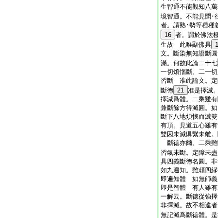
生智通不能觀知八萬
境智通。不能見聞･
者。謂熟･勢等種種
16
者。謂於佛法
生故 此唯顯佛具
文。斷染無知證斷圓
滿。何故此論二十七
一切煩惱斷。二一切
習斷 准此論文。定
斷徳
21
准是擇滅
擇滅爲體。二乘雖有
兼斷餘方得滅圓。如
斷下八地煩惱而滅雙
有頂。見道五心雖有
雙因未滅倶繋未離。
斷徳亦爾。二乘雖
習氣未斷。定障未盡
具四義斷徳名圓。
如九遍知。雖頼四縁
即遍知體 如無師義
即是智體 有人雖有
一解云。斷徳從強擇
非擇滅。故不相違者
無記滅爲斷徳體。是