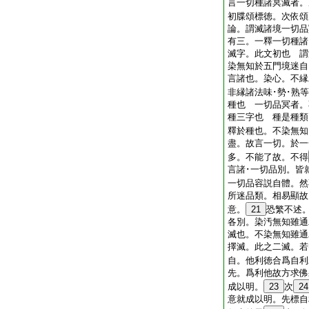
言一切種諸冥滅者。
初牒頌標徳。次依頌
論。謂滅諸境一切品
有三。一釋一切種諸
滅字。此文初也 謂
染無知於五門境迷自
言諸也。染心。不縁
非縁諸法味･勢･熟等
種也 一切品冥者。
種三字也 種是種類
釋於種也。不染無知
盡。故言一切。於一
多。不能了故。不得
言諸･一切品別。皆
一切品容説自體。然
所迷品類。相易顯故
意。
21
恐繁不述
各別。染汚無知雖通
滅也。不染無知雖通
擇滅。此之二滅。若
自。他利徳合爲自利
先。爲利他故方求佛
成以明。
23
次
24
意就成以明。先標自