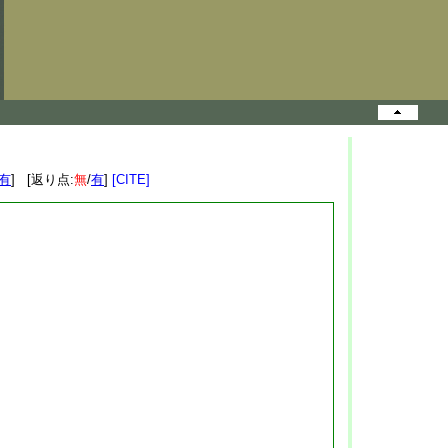
有
] [返り点:
無
/
有
]
[CITE]