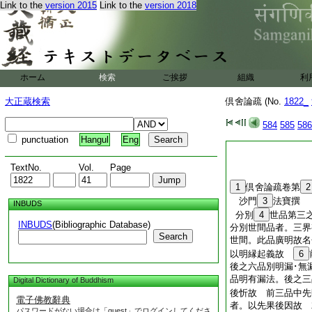
Link to the
version 2015
Link to the
version 2018
ホーム
検索
ご挨拶
組織
利
大正蔵検索
倶舍論疏 (No.
1822_
584
585
586
punctuation
Hangul
Eng
TextNo.
Vol.
Page
1
倶舍論疏卷第
2
沙門
3
法寶撰
INBUDS
分別
4
世品第三
INBUDS
(Bibliographic Database)
分別世間品者。三界
Search
世間。此品廣明故名
以明縁起義故
6
後之六品別明漏･無
品明有漏法。後之三
Digital Dictionary of Buddhism
後忻故 前三品中先
電子佛教辭典
者。以先果後因故 
パスワードがない場合は「guest」でログインしてくださ