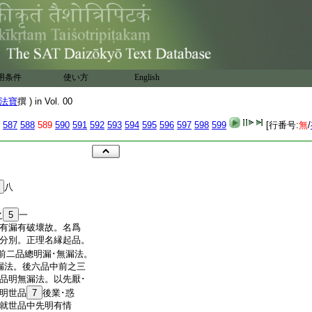
用条件
使い方
English
法寶
撰 ) in Vol. 00
587
588
589
590
591
592
593
594
595
596
597
598
599
[行番号:
無
/
八
之
5
一
有漏有破壞故。名爲
分別。正理名縁起品。
前二品總明漏･無漏法。
漏法。後六品中前之三
品明無漏法。以先厭･
明世品
7
後業･惑
就世品中先明有情