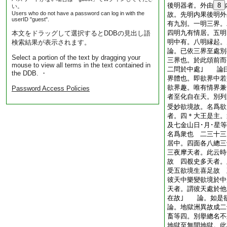
後明器者。外由
8
い。
Users who do not have a password can log in with the
故。先明内果後明外
userID "guest".
有九別。一明三界。
四明九有情居。五明
本文をドラッグして選択するとDDBの見出し語
明中有。八明縁起。
検索結果が表示されます。
論。已依三界至處別
Select a portion of the text by dragging your
三界也。於此頌前而
mouse to view all terms in the text contained in
二問於中處｣ 論
the DDB. ・
界體也。即欲界中若
欲界趣。唯有情界
Password Access Policies
者至化自在天。別列
受妙欲境故。名爲欲
者。四＊大王是主。
及七金山日･月･星
名爲衆也 二三十三
居中。四面各八總
三夜摩天者。此云時
故 四覩史多天者。
受五欲境生喜足故 
彼天中樂變欲境於中
天者。謂彼天處於他
在故｣ 論。如是欲
論。地獄洲異故成二
畜等四。別擧總名
地獄至無間地獄。此