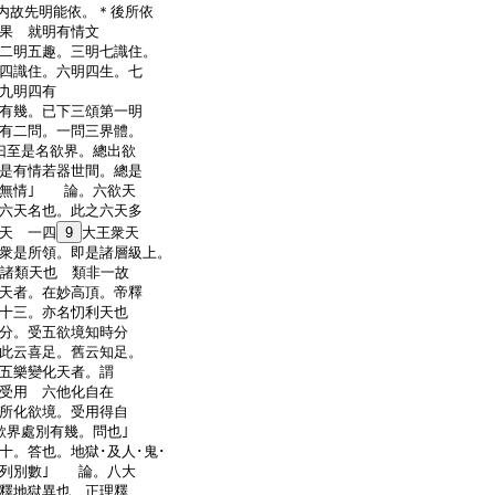
内故先明能依。＊後所依
果 就明有情文
二明五趣。三明七識住。
四識住。六明四生。七
九明四有
有幾。已下三頌第一明
有二問。一問三界體。
曰至是名欲界。總出欲
是有情若器世間。總是
兼無情｣ 論。六欲天
六天名也。此之六天多
天 一四
9
大王衆天
衆是所領。即是諸層級上。
等諸類天也 類非一故
天者。在妙高頂。帝釋
三十三。亦名忉利天也
分。受五欲境知時分
此云喜足。舊云知足。
五樂變化天者。謂
受用 六他化自在
所化欲境。受用得自
界處別有幾。問也｣
十。答也。地獄･及人･鬼･
不列別數｣ 論。八大
釋地獄異也 正理釋