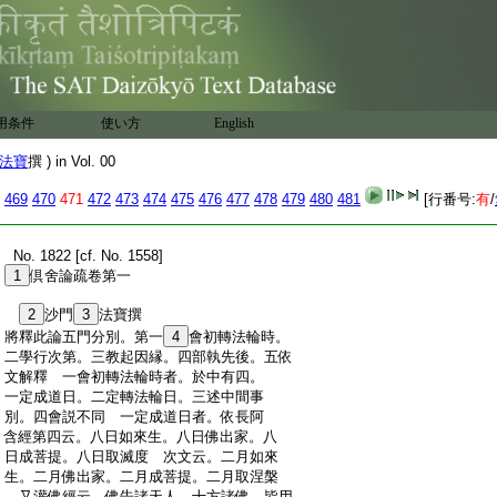
用条件
使い方
English
法寶
撰 ) in Vol. 00
469
470
471
472
473
474
475
476
477
478
479
480
481
[行番号:
有
/
:
No. 1822 [cf. No. 1558]
:
1
倶舍論疏卷第一
:
2
沙門
3
法寶撰
:
將釋此論五門分別。第一
4
會初轉法輪時。
:
二學行次第。三教起因縁。四部執先後。五依
:
文解釋 一會初轉法輪時者。於中有四。
:
一定成道日。二定轉法輪日。三述中間事
:
別。四會説不同 一定成道日者。依長阿
:
含經第四云。八日如來生。八日佛出家。八
:
日成菩提。八日取滅度 次文云。二月如來
:
生。二月佛出家。二月成菩提。二月取涅槃
:
又灌佛經云。佛告諸天人。十方諸佛。皆用