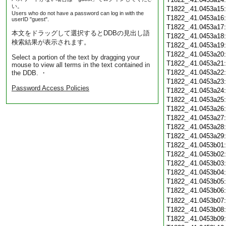
い。
T1822_.41.0453a15
Users who do not have a password can log in with the
T1822_.41.0453a16
userID "guest".
T1822_.41.0453a17
本文をドラッグして選択するとDDBの見出し語
T1822_.41.0453a18
検索結果が表示されます。
T1822_.41.0453a19
T1822_.41.0453a20
Select a portion of the text by dragging your
T1822_.41.0453a21
mouse to view all terms in the text contained in
T1822_.41.0453a22
the DDB. ・
T1822_.41.0453a23
Password Access Policies
T1822_.41.0453a24
T1822_.41.0453a25
T1822_.41.0453a26
T1822_.41.0453a27
T1822_.41.0453a28
T1822_.41.0453a29
T1822_.41.0453b01
T1822_.41.0453b02
T1822_.41.0453b03
T1822_.41.0453b04
T1822_.41.0453b05
T1822_.41.0453b06
T1822_.41.0453b07
T1822_.41.0453b08
T1822_.41.0453b09