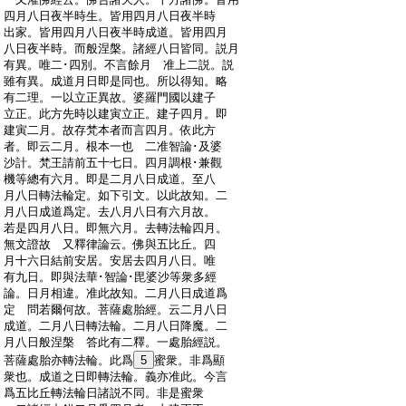
:
四月八日夜半時生。皆用四月八日夜半時
:
出家。皆用四月八日夜半時成道。皆用四月
:
八日夜半時。而般涅槃。諸經八日皆同。説月
:
有異。唯二･四別。不言餘月 准上二説。説
:
雖有異。成道月日即是同也。所以得知。略
:
有二理。一以立正異故。婆羅門國以建子
:
立正。此方先時以建寅立正。建子四月。即
:
建寅二月。故存梵本者而言四月。依此方
:
者。即云二月。根本一也 二准智論･及婆
:
沙計。梵王請前五十七日。四月調根･兼觀
:
機等總有六月。即是二月八日成道。至八
:
月八日轉法輪定。如下引文。以此故知。二
:
月八日成道爲定。去八月八日有六月故。
:
若是四月八日。即無六月。去轉法輪四月。
:
無文證故 又釋律論云。佛與五比丘。四
:
月十六日結前安居。安居去四月八日。唯
:
有九日。即與法華･智論･毘婆沙等衆多經
:
論。日月相違。准此故知。二月八日成道爲
:
定 問若爾何故。菩薩處胎經。云二月八日
:
成道。二月八日轉法輪。二月八日降魔。二
:
月八日般涅槃 答此有二釋。一處胎經説。
:
菩薩處胎亦轉法輪。此爲
5
蜜衆。非爲顯
:
衆也。成道之日即轉法輪。義亦准此。今言
:
爲五比丘轉法輪日諸説不同。非是蜜衆