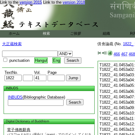
Link to the
version 2015
Link to the
version 2018
ホーム
検索
ご挨拶
組織
利
大正蔵検索
倶舍論疏 (No.
1822_
466
467
468
punctuation
Hangul
Eng
T1822_.41.0453a01:
T1822_.41.0453a02
TextNo.
Vol.
Page
T1822_.41.0453a03
T1822_.41.0453a04:
T1822_.41.0453a05
INBUDS
T1822_.41.0453a06
T1822_.41.0453a07
INBUDS
(Bibliographic Database)
Search
T1822_.41.0453a08
T1822_.41.0453a09
T1822_.41.0453a10
T1822_.41.0453a11
Digital Dictionary of Buddhism
T1822_.41.0453a12
T1822_.41.0453a13
電子佛教辭典
パスワードがない場合は「guest」でログインしてくださ
T1822_.41.0453a14