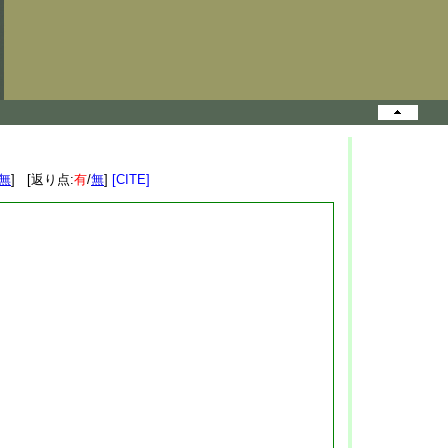
無
] [返り点:
有
/
無
]
[CITE]