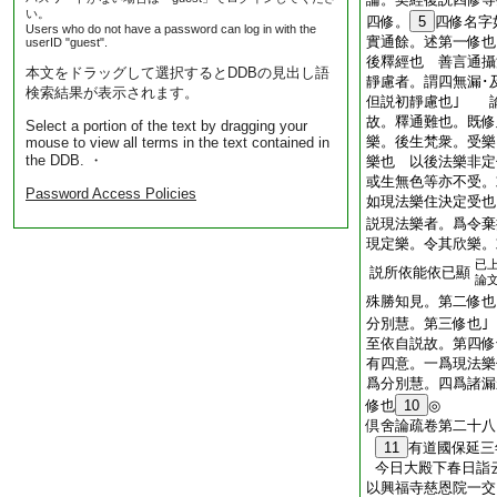
い。
四修。
5
四修名字
Users who do not have a password can log in with the
實通餘。述第一修也
userID "guest".
後釋經也 善言通攝
本文をドラッグして選択するとDDBの見出し語
靜慮者。謂四無漏･
検索結果が表示されます。
但説初靜慮也｣ 
故。釋通難也。既修
Select a portion of the text by dragging your
樂。後生梵衆。受樂
mouse to view all terms in the text contained in
the DDB. ・
樂也 以後法樂非定
或生無色等亦不受。
Password Access Policies
如現法樂住決定受也
説現法樂者。爲令棄
現定樂。令其欣樂。
已
説所依能依已顯
論
殊勝知見。第二修
分別慧。第三修也
至依自説故。第四修
有四意。一爲現法樂
爲分別慧。四爲諸漏
修也
10
◎
倶舍論疏卷第二十八
11
有道國保延三
今日大殿下春日詣
以興福寺慈恩院一交