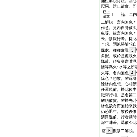
滿位解脱何法。謂心
厭惡。遮止欲貪。即
已上
｣ 論。二内
論文
二解脱 言内無色＊
作意。見内自身被虫
虫等。故言内無色＊
云。修觀行者。從此
＊想。謂以勝解想自
屍處。種種禽獸
3
禽獸。或於是處以火
飄鼓。須臾身盡唯見
鹽等爲火･水等之所
火等。名内無色
4
除色＊想故。雖縁身
除縁内色想。心相續
任運現前。於此位中
厭背行相。是名第二
解脱欲貪。雖於先時
縁色欲貪而無始來我
仍恐退生。故後復修
清淨過前。行者爾時
深生味著。爲欲令此
慮
5
復修二解脱。