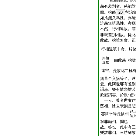
觀觀雖是慧。以
慈有差別者。慈能對
體。捨能
28
對治
如捨無貪爲性。亦能
許慈無嗔爲性。亦應
不然。行相違故。謂
非親差別相故。從此
此故。捨唯無貪。正
行相違嗔非貪。於
樂相
由此慈･捨雖
違故
違害。是故此二極
無量至入捨等至。述
云。此阿世耶有差別
謂慈。樂有情類離苦
欣慰謂喜。於親･怨
十一云。尊者世友作
慈相。除去衰損是悲
已
忘懷平等是捨相
論
寧非顛倒。問也｣
故。答也 此中有三
樂故非倒。三勝解