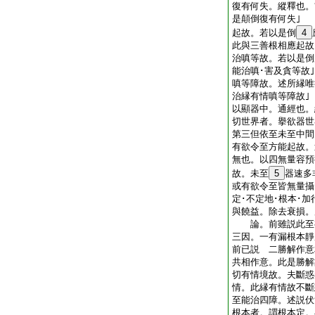
復有何失。縱釋也。
是顛倒復有何失｣
起故。若以是倒
4
此與三善根相應起
治嗔等故。若以是倒
能治嗔･害及貪等故
嗔等障故。述所縁唯
治縁有情嗔等障故
以顯器中。通經也。
切世界者。擧欲器
第三但依至未至中間
有欲令至方能起故。
無也。以四無量容預
故。未至
5
器速多
或有欲令至皆無量攝
定･不定地･根本･
與饒益。除去衰損。
論。前雖説此至有
三因。一有漏根本靜
前已説 二勝解作意
共相作意。此是勝解
切有情境故。夫斷惑
情。此縁有情故不
至能治四障。述説伏
根本者。謂根本定。