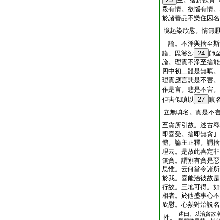
23
生。捨對欲貪
殺有情。欲惱有情。
於諸善品不樂住因名
境起染欣慰。情無
論。不淨與捨至斯
論。毘婆沙
24
師
論。理實不淨至捨
四中初二體是無嗔
理實應言悲是不害。
作是言。悲是不害。
但害似瞋以
27
瞋
立無嗔名。實是不
至貪所引故。述古釋
即喜受。捨即無貪
體。論主正釋。謂捨
理云。是故此喜定非
無貪。謂別有貪是惡
思惟。云何當令諸所
於我。喜能治彼故是
行故。三地可得。如
相者。於他盛事心不
欣慰。心熱對治説名
述曰。以治貪故
性。