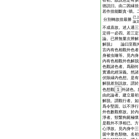
在初。故説慈定有多
徳説曰。由二因縁捨
若作捨能斷貪･嗔。
已
分別轉故捨最勝
論
不成喜故。述人通三
定得一必四。若三定
論。已辨無量次辨解
解脱｣ 論曰至觀
言内有色相觀外色者
身被虫噉等。見内身
内有色相觀外色解脱
色觀諸色者。爲顯何
實通此經深義。然諸
伏除縁内色想。是有
解脱差別説故。謂於
色想觀
1
外諸色。
由此論者。建立最初
解脱。謂觀行者。如
爲令堅固。以不淨行
外色數觀察故。於内
淨者。頸繋狗屍極懷
是觀外不淨相已。方
心淨故。見内身中三
篋中衆色類物。名初