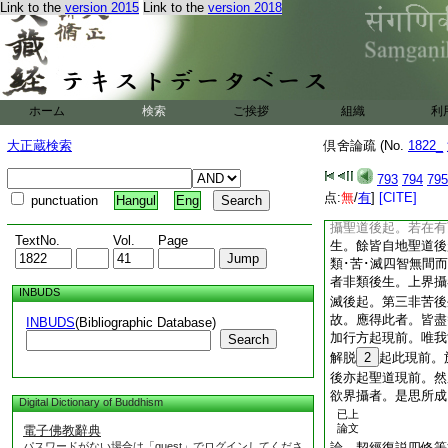
Link to the
version 2015
Link to the
version 2018
等持不轉之因故名厭
言。無相等持不生爲
生。如何不名厭捨聖
此所縁。如何此名無
縁非擇滅。但縁無學
不然。准前釋故。謂
ホーム
検索
ご挨拶
組織
利
非擇滅亦離諸相。縁
無相名。縁無相境作
大正蔵検索
倶舍論疏 (No.
1822_
境立名｣ 論。唯
依身及人依地分別也
793
794
795
以時解脱愛聖道故。
点:
無
/
有
]
[CITE]
punctuation
Hangul
Eng
23
以上七邊無勝
攝聖道後起。若在有
TextNo.
Vol.
Page
生。餘皆自地聖道後
類･苦･滅四智無間
者非類後生。上界攝
INBUDS
滅後起。第三非苦後
故。應得此者。皆盡
INBUDS
(Bibliographic Database)
加行方起現前。唯我
Search
解脱
2
起此現前。
後亦起聖道現前。然
欲界攝者。是思所成
Digital Dictionary of Buddhism
已上
論文
電子佛教辭典
パスワードがない場合は「guest」でログインしてくださ
論。契經復説四修等