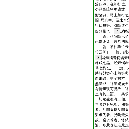
治四障。在加行位。
令已斷障得更遠故
斷諸惑。釋上加行位
聞･思心中。及未至
行伏嗔等。引斷道生
四無量也
7
説能
論。諸惑斷已至之
已斷更遠 言治四障
論。初習業位云何
行云何｣ 論。謂
8
薄煩惱者初習業
總成七品。述煩惱者
爲七品也｣ 論。
勝解與樂心上怨等與
而未遍。非至根本
無量成。述漸能廣
有情至現可見故。述
生有其二類。一樂
一切衆生復有二相。
善者亦有徳相。獨覺
者。見闡提徳見闡提
樂求失者。見獨覺失
故。樂求徳者。修慈
論。修悲喜法准此應