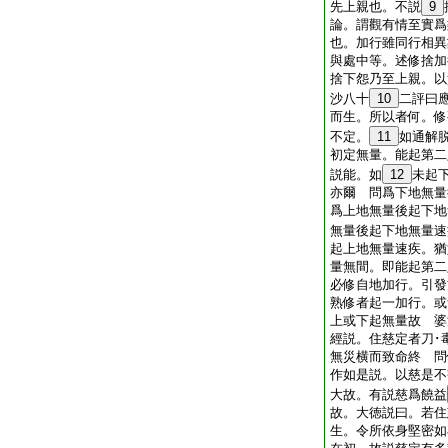
先上親也。不説
9
論。謂觀有情至實爲
也。加行雖同行相
與處中等。述修捨加
捨下怨乃至上親。以
沙八十
10
二評曰
而生。所以者何。修
不定。
11
如通解脱
初定無量。能起第二
説能。如
12
未起
亦爾 問爲下地無量
爲上地無量後起下地
無量後起下地無量速
起上地無量速疾。猶
量無間。即能起第二
必修自地加行。引發
熟修者起一加行。或
上或下起無量故 婆
經説。住慈定者刀･
無災横而致命終 問
作如是説。以慈是不
大故。有説慈爲饒益
故。大徳説曰。若住
生。令所依身堅密如