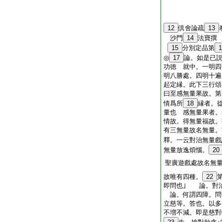
12
倶舍論疏
13
沙門
14
法寶
15
分別定品第
1
◎
17
論。如是已
功徳 就中。一明四
明八勝處。四明十遍
起定縁。此下三行
曰至感無量果故。第
情爲所
18
縁者。
量也 感無量果者。
情故。得無量福故。
有三無量故名無量。
釋。一云對治無量戲
無量放逸煩惱。
20
聖廣遊戲處故名無
故唯有四種。
22
即問也｣ 論。對治
論。何謂四障。問
立慈等。答也。以多
不増不減。即是慈對