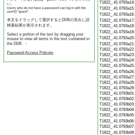
T1822_.41.0793a14
い。
Users who do not have a password can log in with the
T1822_.41.0793a15
userID "guest".
T1822_.41.0793a16
本文をドラッグして選択するとDDBの見出し語
T1822_.41.0793a17
検索結果が表示されます。
T1822_.41.0793a18
T1822_.41.0793a19
Select a portion of the text by dragging your
T1822_.41.0793a20
mouse to view all terms in the text contained in
the DDB. ・
T1822_.41.0793a21
T1822_.41.0793a22
Password Access Policies
T1822_.41.0793a23
T1822_.41.0793a24
T1822_.41.0793a25
T1822_.41.0793a26
T1822_.41.0793a27
T1822_.41.0793a28
T1822_.41.0793a29
T1822_.41.0793b01
T1822_.41.0793b02
T1822_.41.0793b03
T1822_.41.0793b04
T1822_.41.0793b05
T1822_.41.0793b06
T1822_.41.0793b07
T1822_.41.0793b08