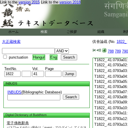
Link to the
version 2015
Link to the
version 2018
T1822_.41.0792c19
T1822_.41.0792c20
T1822_.41.0792c21
T1822_.41.0792c22
T1822_.41.0792c23
T1822_.41.0792c24
ホーム
検索
ご挨拶
組織
利
T1822_.41.0792c25
T1822_.41.0792c26
大正蔵検索
倶舍論疏 (No.
1822_
T1822_.41.0792c27
T1822_.41.0792c28
788
789
790
T1822_.41.0792c29
punctuation
Hangul
Eng
T1822_.41.0793a01
T1822_.41.0793a02
TextNo.
Vol.
Page
T1822_.41.0793a03
T1822_.41.0793a04
T1822_.41.0793a05
INBUDS
T1822_.41.0793a06
T1822_.41.0793a07
INBUDS
(Bibliographic Database)
Search
T1822_.41.0793a08
T1822_.41.0793a09
T1822_.41.0793a10
T1822_.41.0793a11
Digital Dictionary of Buddhism
T1822_.41.0793a12
電子佛教辭典
T1822_.41.0793a13
パスワードがない場合は「guest」でログインしてくださ