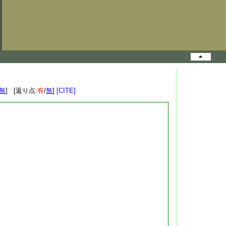
無
] [返り点:
有
/
無
]
[CITE]