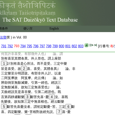
:
淨名。釋名也 信是淨相。釋淨名也 離外。
:
釋内名也 均流。釋等也 淨而内等故立
:
内等淨名者。合釋也｣ 論。有餘師言至皆
:
無別體。述餘經部師釋也｣ 論。若無別
:
體心所應不成。有部難也｣ 論。心分位殊
:
亦得名心所。經部通也｣ 論。雖有此理非
用条件
使い方
English
:
我所宗。論主意許經部理。而言許有部也｣
:
論。如上所言至知決定然。外人問有部
法寶
撰 ) in Vol. 00
:
也｣ 論。汝等豈言喜非喜受。有部問外
:
人也｣ 論。如餘部許我亦
24
許然。外人答
791
792
793
794
795
796
797
798
799
800
801
802
803
[行番号:
有
/
:
也。如上座部許我亦許也｣ 論。餘部云
:
何至許非喜受。有部徴外人也｣ 論。謂
:
別有喜至其體各異。外人答也。謂上座部
:
1
計別有喜是心所法。而不是受。三定中樂
:
皆是喜受。故
2
喜。喜受。其體各異｣ 論。非
:
三定樂至分明證故。有部非外人計。以違
:
二阿笈摩故 阿笈摩。此云傳｣ 論。如
:
辨顛倒至無餘滅樂。引第一經也。經説三
:
定無餘滅喜。故知三定無喜受也｣ 論。
:
又餘經説至是喜非樂。引第二經證也。既
:
言第四靜慮斷樂
3
斷苦先喜･憂
4
沒。喜既
:
先樂後。故知第三定中無喜根也。經云斷樂
:
5
斷苦先喜憂沒者。謂初定斷憂･苦。三定
6
斷
:
喜。四定斷樂。樂･苦相對故經先説。
7
喜･憂