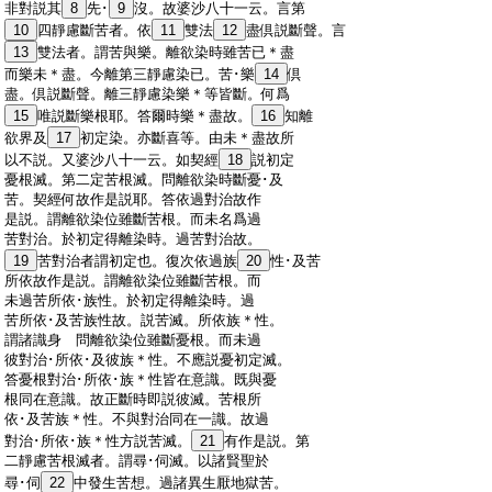
:
非對説其
8
先･
9
沒。故婆沙八十一云。言第
:
10
四靜慮斷苦者。依
11
雙法
12
盡倶説斷聲。言
:
13
雙法者。謂苦與樂。離欲染時雖苦已＊盡
:
而樂未＊盡。今離第三靜慮染已。苦･樂
14
倶
:
盡。倶説斷聲。離三靜慮染樂＊等皆斷。何爲
:
15
唯説斷樂根耶。答爾時樂＊盡故。
16
知離
:
欲界及
17
初定染。亦斷喜等。由未＊盡故所
:
以不説。又婆沙八十一云。如契經
18
説初定
:
憂根滅。第二定苦根滅。問離欲染時斷憂･及
:
苦。契經何故作是説耶。答依過對治故作
:
是説。謂離欲染位雖斷苦根。而未名爲過
:
苦對治。於初定得離染時。過苦對治故。
:
19
苦對治者謂初定也。復次依過族
20
性･及苦
:
所依故作是説。謂離欲染位雖斷苦根。而
:
未過苦所依･族性。於初定得離染時。過
:
苦所依･及苦族性故。説苦滅。所依族＊性。
:
謂諸識身 問離欲染位雖斷憂根。而未過
:
彼對治･所依･及彼族＊性。不應説憂初定滅。
:
答憂根對治･所依･族＊性皆在意識。既與憂
:
根同在意識。故正斷時即説彼滅。苦根所
:
依･及苦族＊性。不與對治同在一識。故過
:
對治･所依･族＊性方説苦滅。
21
有作是説。第
:
二靜慮苦根滅者。謂尋･伺滅。以諸賢聖於
:
尋･伺
22
中發生苦想。過諸異生厭地獄苦。