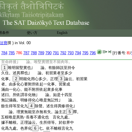
:
論。若一化主至諸所化亦然。述化主･化人語
:
默同也｣ 論。此但説餘至亦容有別。述
:
佛異餘化語｣ 論。發語心起至化如何語。
:
徴難也｣ 論。由先願力至亦得發語。明願
:
心留化別起語心。起語心從化心引故亦
:
名化心。如
27
是從威儀更生意識亦名威
用条件
使い方
English
:
儀心。若剋性説是通果心。通果心中有是化
:
事心。有是發語心。二心用不同也。定非欲
法寶
撰 ) in Vol. 00
:
界威儀･工巧心。以欲界通果心。不生欲界
:
威儀･工巧心故。梵王作欲界語者。是通果
784
785
786
787
788
789
790
791
792
793
794
795
796
[行番号:
有
/
:
心｣ 論。非唯化主
28
至應慈尊世。明留化
:
至命終後｣ 論。唯堅實體至不留肉等。
:
1
唯明留堅實也｣ 論。有餘師説至持令
:
久住。述異釋也｣ 論。初習業者至多少
:
化事。
2
明能化用心多少。正理
3
論云。初習業
:
者。由多化心要附所依起一化事。習業成
:
滿由一化心。能不附所依起衆多化事
:
述曰。所依謂非化物｣ 論。如是十四至
:
無記攝義。明修得化心唯是無記性｣ 論。
:
餘生得等至化九
4
除聲。述生得異修得化｣
:
論。理實無能至亦無有失。論主正
5
釋。
:
五根唯是異熟･長養不通化也 言化九處。
:
據不離根。正理論云。生所得等。於欲界中
:
化爲九處。色界化
6
七。依不離根言化九