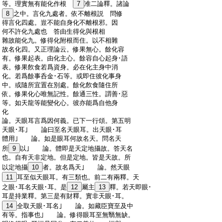
:
等。理實無有能化作根
7
准二論釋。諸論
:
8
之中。言化九處者。依不離根説 問修
:
得言化四處。豈不能自身化不離根邪。因
:
何不許化九處也 答由生得化與根相
:
雜故能化九。修得化附根而住。以不相雜
:
故名化四。又正理論云。修果無心。餘化容
:
有。修果起表。由化主心。餘容自心起身･語
:
表。修果飮食若爲資身。必在化主身中消
:
化。若爲餘事呑金･石等。或即住彼化事身
:
中。或隨所宜置在別處。餘化飮食隨住所
:
依。修果化心唯無記性。餘通三性。謂善･惡
:
等。如天龍等能變化心。彼亦能爲自他身
:
化
:
論。天眼耳言爲因何義。已下一行頌。第五明
:
天眼･耳｣ 論曰至名天眼耳。出天眼･耳
:
體用｣ 論。如是眼耳何故名天。問名天
:
所
9
以｣ 論。體即是天定地攝故。答天名
:
也。自有天非定地。但是定地。皆是天故。所
:
以定地攝
10
者。故名爲天｣ 論。然天眼
:
11
耳至似天眼耳。有三類也。前二有兩釋。天
:
之眼･耳名天眼･耳。是
12
屬主
13
釋。若天即眼･
:
耳是持業釋。第三是有財釋。實非天眼･耳。
:
14
全取天眼･耳名｣ 論。如藏臣寶至及中
:
有等。指事也｣ 論。修得眼耳至無翳無缺。