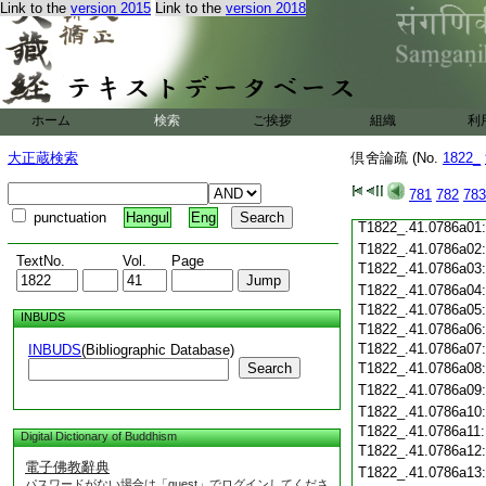
Link to the
version 2015
Link to the
version 2018
T1822_.41.0785c19
T1822_.41.0785c20
T1822_.41.0785c21
T1822_.41.0785c22
T1822_.41.0785c23
T1822_.41.0785c24
ホーム
検索
ご挨拶
組織
利
T1822_.41.0785c25
T1822_.41.0785c26
大正蔵検索
倶舍論疏 (No.
1822_
T1822_.41.0785c27
T1822_.41.0785c28
781
782
783
T1822_.41.0785c29
punctuation
Hangul
Eng
T1822_.41.0786a01
T1822_.41.0786a02
TextNo.
Vol.
Page
T1822_.41.0786a03
T1822_.41.0786a04
T1822_.41.0786a05
INBUDS
T1822_.41.0786a06
T1822_.41.0786a07
INBUDS
(Bibliographic Database)
Search
T1822_.41.0786a08
T1822_.41.0786a09
T1822_.41.0786a10
T1822_.41.0786a11
Digital Dictionary of Buddhism
T1822_.41.0786a12
電子佛教辭典
T1822_.41.0786a13
パスワードがない場合は「guest」でログインしてくださ