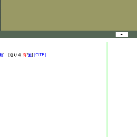
無
] [返り点:
有
/
無
]
[CITE]