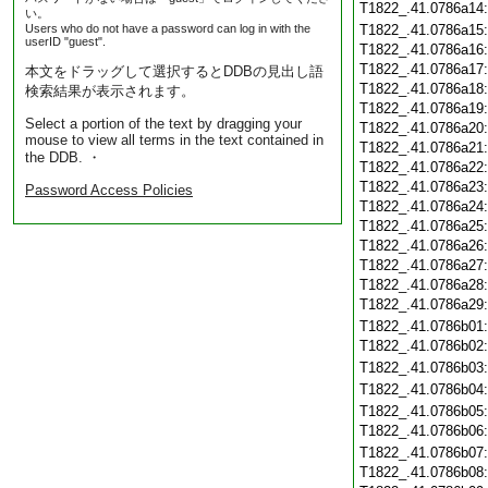
T1822_.41.0786a14
い。
Users who do not have a password can log in with the
T1822_.41.0786a15
userID "guest".
T1822_.41.0786a16
T1822_.41.0786a17
本文をドラッグして選択するとDDBの見出し語
T1822_.41.0786a18
検索結果が表示されます。
T1822_.41.0786a19
Select a portion of the text by dragging your
T1822_.41.0786a20
mouse to view all terms in the text contained in
T1822_.41.0786a21
the DDB. ・
T1822_.41.0786a22
T1822_.41.0786a23
Password Access Policies
T1822_.41.0786a24
T1822_.41.0786a25
T1822_.41.0786a26
T1822_.41.0786a27
T1822_.41.0786a28
T1822_.41.0786a29
T1822_.41.0786b01
T1822_.41.0786b02
T1822_.41.0786b03
T1822_.41.0786b04
T1822_.41.0786b05
T1822_.41.0786b06
T1822_.41.0786b07
T1822_.41.0786b08