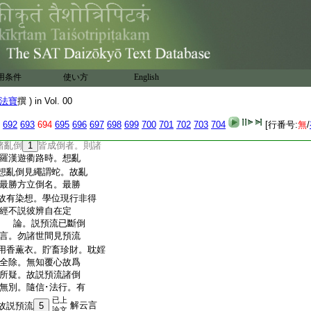
･鬼。若諦觀時知非輪
已下有三節。一論主引慶
。三通前引經證十二
許有部十二倒唯見斷
論。
31
若爾何故至貪息心
云。若十二倒唯見道斷。何
用条件
使い方
English
頌。由有想亂倒等
無
33
其想倒。因何言由
法寶
撰 ) in Vol. 00
熱等。正理釋云。非我
想無
35
亂倒。但作是言。非
692
693
694
695
696
697
698
699
700
701
702
703
704
[行番号:
無
/
以然者。見倒倶行亂倒
諸亂倒
1
皆成倒者。則諸
羅漢遊衢路時。想亂
想亂倒見繩謂蛇。故亂
最勝方立倒名。最勝
故有染想。學位現行非得
經不説彼辨自在定
｣ 論。説預流已斷倒
言。勿諸世間見預流
用香薫衣。貯畜珍財。耽婬
全除。無知覆心故爲
所疑。故説預流諸倒
無別。隨信･法行。有
已上
解云言
故説預流
5
論文