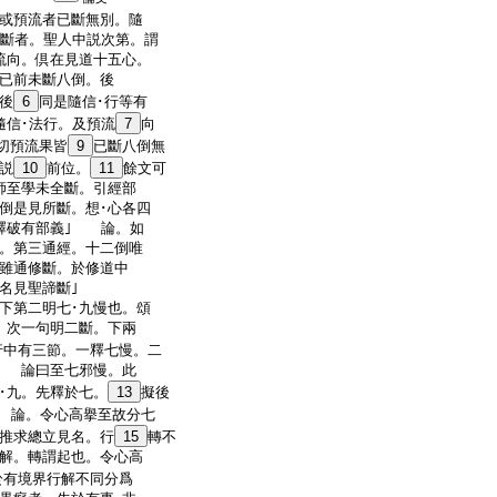
或預流者已斷無別。隨
未斷者。聖人中説次第。謂
流向。倶在見道十五心。
已前未斷八倒。後
後
6
同是隨信･行等有
隨信･法行。及預流
7
向
切預流果皆
9
已斷八倒無
説
10
前位。
11
餘文可
師至學未全斷。引經部
倒是見所斷。想･心各四
釋破有部義｣ 論。如
。第三通經。十二倒唯
雖通修斷。於修道中
名見聖諦斷｣
下第二明七･九慢也。頌
。次一句明二斷。下兩
行中有三節。一釋七慢。二
｣ 論曰至七邪慢。此
･九。先釋於七。
13
擬後
 論。令心高擧至故分七
推求總立見名。行
15
轉不
解。轉謂起也。令心高
於有境界行解不同分爲