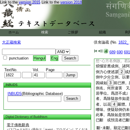
鬼。率爾見時謂是輪
Link to the
version 2015
Link to the
version 2018
鬼｣ 論。若爾。
喜頌難。二引餘部釋
倒是見諦斷。論主不
故。所以不救｣ 
便淨。第一引頌
32
ホーム
検索
ご挨拶
組織
利
故阿難爲辨自在説
辨自在既是聖人。若
大正蔵検索
倶舍論疏 (No.
1822_
有想亂倒故。汝心焦
等言欲貪映蔽
34
689
690
691
諸亂倒皆名顛倒。所
punctuation
Hangul
Eng
想･心方名倒故。若
煩惱皆應成倒。諸阿
TextNo.
Vol.
Page
倒力心便述謬
2
或
倒中少分立倒。以要
因縁如
3
前已辨。
INBUDS
倒名。何所違害 又
居學位。爲證不成
INBUDS
(Bibliographic Database)
Search
者。爲除疑故作如是
者。以花
4
嚴體。
嗜味。便疑顛倒仍未
此事。爲除如是世間
Digital Dictionary of Buddhism
已斷 或預流者已斷
電子佛教辭典
斷･未斷。顯定已斷
パスワードがない場合は「guest」でログインしてくださ