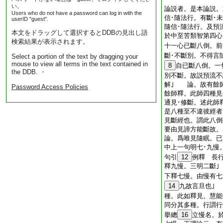
い。
論説者。是本論説。
Users who do not have a password can log in with the
信･隨法行。有斷･
userID "guest".
隨信･隨法行。及預
本文をドラッグして選択するとDDBの見出し語
於中至苦類智第四心
検索結果が表示されます。
十一心已斷八倒。前
斷･不斷別。不得言
Select a portion of the text by dragging your
mouse to view all terms in the text contained in
8
自已斷八倒。一
the DDB. ・
別不斷。故説預流不
解｣ 論。故有餘
Password Access Policies
餘師釋。此師四種見
通見･修斷。述此師
是八種至不違彼經者
見斷經也。謂此八倒
要由見諦方能斷故。
論。爲唯見隨眠。已
中上一句明七･九慢
句引
12
例釋 長
釋九慢。三明二斷
下釋七慢。由慢有七
14
九故言旦也｣
種。此如釋見。慧能
同分其多種。行謂行
擧總
16
立慢名。