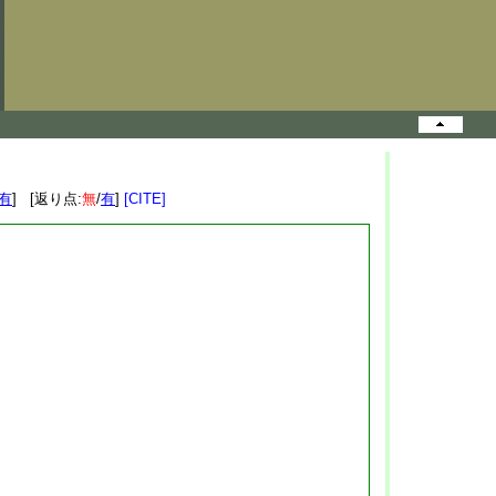
有
] [返り点:
無
/
有
]
[CITE]