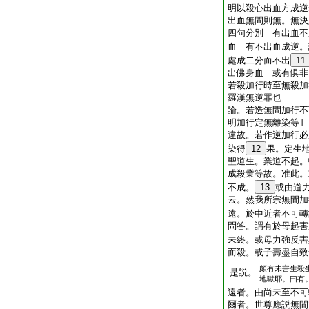
明以殺心出血方成逆
出血無間則無。無決
四句分別 有出血不
血 有不出血成逆。
處成二分而不出
11
出佛身血 或有倶
若殺加行時至無殺加
羅漢無逆罪也
論。若造無間加行不
明加行定無離染等
違故。若作逆加行必
染得
12
果。定生
聖道生。業道不起。
成殺業等故。准此。
不成。
13
或由道
云。然我所宗無間加
遠。於中近者不可轉
問答。謂有於母起害
未終。或母力強反害
而殺。或子壽盡自致
頗有未害生殺
是説。
地獄耶。曰有
遠者。由尚未至不可
爾者。世尊應説無間