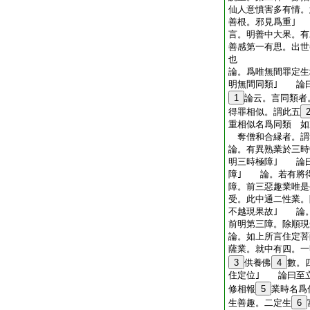
仙人意憤害多有情。
善根。邪見爲重｣
言。明善中大果。有
善感第一有思。出世
也
論。爲唯無間罪定生
明無間同類｣ 論
1
論云。言同類者
得罪相似。謂此五
重相似名爲同類 如
奪僧和合縁者。謂
論。有異熟業於三時
明三時極障｣ 論
障｣ 論。若有將
障。前三惡趣業唯是
受。此中通二性業。
不越現果故｣ 論
前明第三障。除順現
論。如上所言住定菩
薩業。就中有四。一
3
供養佛
4
數。
住定位｣ 論曰至
修相報
5
業時名爲
生善趣。二定生
6