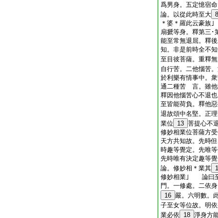
爲男身。五定憶宿命
論。以從此時至大
＊婆＊羅此云豪族
扇搋等身。釋第三･
能至常無退屈。釋後
知。非是前時全不
至目彼菩薩。重釋
自行苦。二他惱苦。
於利樂有情事中。衆
通二種苦 言。雖他
釋因他惱苦心不退
至皆能荷負。釋他惡
退故頌中名堅。正理
業位
13
菩提心不
修妙相業位菩薩方受
天方共知故。先時但
時趣等覺定。先唯等
先時唯有決定趣等覺
論。修妙相＊業其
修妙相業｣ 論曰
門。一修處。二依身
16
嚴。六明數。
子至女等位故。明依
業必依
18
淨身方