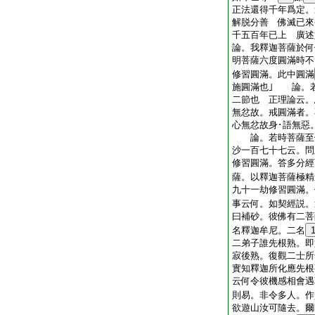
正法還得千年爲定。
解脱分善 佛滅已來
千五百年已上 廣述
論。我釋迦菩薩於何
明菩薩六度圓滿時
修習圓滿。此中圓滿
施圓滿也｣ 論。
二節也 正理論云。
無忿故。戒圓滿者。
心無忿故身･語無惡
論。若時菩薩至修
沙一百七十七云。問
修習圓滿。答多分經
薩。以釋迦菩薩極精
九十一劫修習圓滿。
事云何。如契經説。
曰補砂。彼佛有二菩
名釋迦牟尼。二名
二弟子誰先根熟。即
寂後熟。復觀二士所
實知釋迦所化應先根
云何令彼機感相會遇
則易。非令多人。作
欲遊山汝可隨去。爾