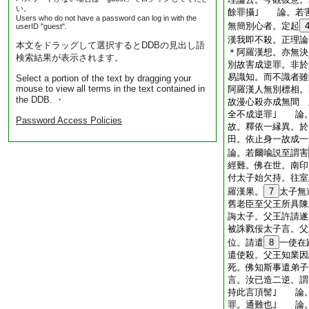
い。
餘罪攝｣ 論。若
Users who do not have a password can log in with the
無簡別心者。定起
userID "guest".
漢我即不殺。正理論
本文をドラッグして選択するとDDBの見出し語
＊阿羅漢想。亦無決
検索結果が表示されます。
別故害成逆罪。非於
易識知。而不識者雖
Select a portion of the text by dragging your
mouse to view all terms in the text contained in
阿羅漢人無別標相。
the DDB. ・
故漫心殺亦成無間 
全不成逆罪｣ 論
Password Access Policies
故。釋依一縁異。於
田。依止身一故成一
論。若爾喩説至謂害
經難。佛在世。南印
付太子始欠持。往室
羅漢果。
7
太子無
舊老臣至父王所具陳
誨太子。父王許請遂
被誅戮佞太子言。父
位。請遣
8
一使在
遣使殺。父王知業因
死。佛知斯事遣弟子
言。汝已造二逆。謂
持此言頂髻｣ 論
罪。通難也｣ 論