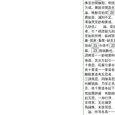
佛至非聞修類。明境
方成。勝故非聞及生
論。唯餘百劫至
20
應如是。減則不足
薄伽梵至妙相業成。
九劫也｣ 論。是
者。引＊經證超九
至如前所辨。叙經部
趣･貧家･麁業･缺
宿命
21
今得不
22
嚴。
23
相福數也
謂將造一一妙相業時
身器。其次方起引一
十善思。莊嚴引業令
依十業道一一業道各
離殺業道有五思者。
三讃美思。四隨喜思
向解脱故。乃至正見
言。依十業道各起下
然如熏靜慮 有餘師
起五思。一加行淨。
非尋害。五念攝受 
爲縁佛。未曾習思。
論。何等名爲一一