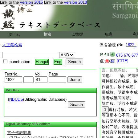
Link to the
version 2015
Link to the
version 2018
論。且止傍論。下一
縁也｣ 論曰至故
母是恩田。餘三是徳
正理云。若有父母子
狼路等。或於胎内方
不命終。彼有何恩棄
ホーム
検索
ご挨拶
組織
利
不活等畏。於
20
必懷悲愍數數縁子愛
大正蔵検索
倶舍論疏 (No.
1822_
下逆罪觸。爲顯逆罪
恩皆成逆罪。或由母
675
676
677
恩但害其命。必應無
点:
無
/
有
]
[CITE]
punctuation
Hangul
Eng
人咸作是説。世尊於
言。但應深信｣ 
TextNo.
Vol.
Page
問也｣ 論。逆罪亦
母轉根殺亦成逆。依
作畜生。殺不成逆
INBUDS
長成故。明從生本成
養者成無間同類｣
INBUDS
(Bibliographic Database)
餘而殺。明誤不成逆
Search
1
母行時殺。若父
等但擧本心不同。
加行至勢力強故。明
Digital Dictionary of Buddhism
殺於二類。表唯從
者妙音至極微成故。
電子佛教辭典
パスワードがない場合は「guest」でログインしてくださ
理論云。今觀彼意。