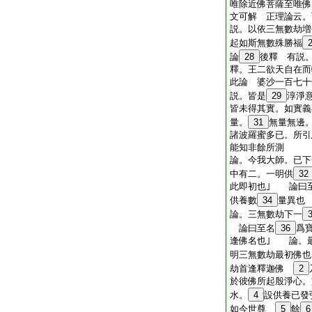
唯除近佛菩薩至唯佛
文可解 正理論云。
説。以依三無數劫増
起如斯無數殊勝福
論
28
後釋 有説
釋。王二欲天自在而
此論 婆沙一百七十
説。皆是
29
淳淨
皆未得其實。如實義
量。
31
無量無邊
諸波羅蜜多已。所引
能知非餘所測
論。今我大師。已下
中有二。一明供
32
此即初也｣ 論曰
供養數
34
量異也
論。三無數劫下一
論曰至名
36
爲
逢佛名也｣ 論。
明三無數劫最初佛也
劫首逢釋迦佛
2
於彼佛所起殷淨心。
水。
4
設供養已發
如今世尊
5
餘
6