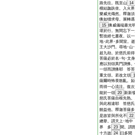
路先往。既至山
14
檀結跏趺坐。入火界
樂威光熾然。釋迦須
佛如犢求母。展轉遇
15
佛威儀端肅光
堪於行。無間忘下一
暫捨經七晝夜。以一
地･此界･多聞室。
王大沙門。尋地･山
超九劫。於慈氏前得
菩薩必於名･句･文
應以別頌異門讃佛。
一頌而讃佛耶 答菩
重文頌。若改文頌
薩爾時怖畏散亂。如
而得一心流注。復次
能於一頌
20
新新
慈氏菩薩自根先熟。
與此相違耶 答慈氏
饒益他。釋迦菩薩多
是故皆與所化不
22
總擧。謂天上･地中
界 多
23
聞。謂
十方故
24
曰多聞