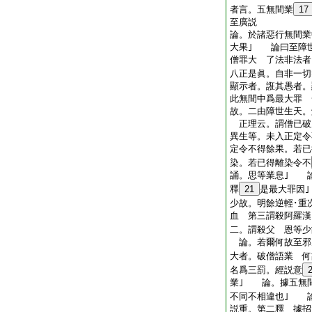
者言。五無間業
17
至廣説
論。於諸惡行無間業
大果｣ 論曰至障
僧罪大 了法非法者
八正是眞。自非一切
顯示者。誑其愚者。
此無間中爲最大罪 
故。二由障世生天。
正理云。謂僧已破
異生等。未入正定令
定令不得餘果。若已
染。若已得離染令不
誦。思等業息｣ 
釋
21
是最大罪因
少故。明餘逆輕･
血 第三謂殺阿羅漢
二。謂殺父 恩等少
論。若爾何故至邪
大者。破僧語業 何
名爲三罰。經説意
業｣ 論。據五無
不同不相違也｣ 
説重。第二釋 據招