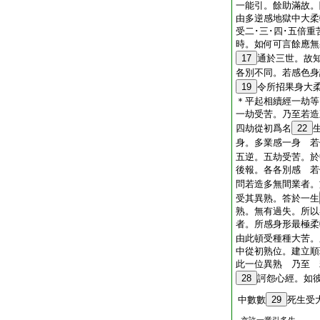
一能引。餘助滿故。
由多逆感地獄中大柔
受二･三･四･五倍
時。如何可言餘應無
17
通於三世。故
各別不同。若感色身
19
令所招果身大
＊平起相續經一劫等
一劫受苦。乃至若造
四劫從初爲名
22
身。多業感一身 若
五逆。五劫受苦。於
後報。各各別感 若
問若造多無間業者。
受其異熟。答於一生
熟。無有過失。所以
者。所感身形最極柔
由此頓受種種大苦。
中從初熟位。建立順
此一位異熟 乃至 
28
訶怨心經。如
中數數
29
死生受