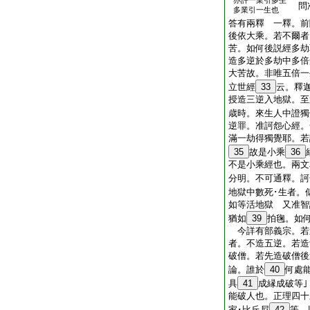
亦許一業引多生
問准
多業引一生也
答有兩釋 一釋。前
後依大乘。若不爾者
苦。如何後説經多劫
造多逆於多劫中多倍
大苦故。非唯五倍一
立世經
33
云。釋
授造三逆入地獄。至
歳時。來生人中證獨
逆罪。准訶怨心經。
滿一劫得獨覺耶。若
35
故是小乘
36
不是小乘經也。兩文
分明。不可通釋。訶
地獄中數死･生者。
如等活地獄 又准智
猶如
39
拍毱。如
今詳有部義宗。若
者。不造五逆。若造
破僧。若先造破僧
論。誰於
40
何處
具
41
成縁成破等
能破人也。正理四十
家･比丘尼
42
等。