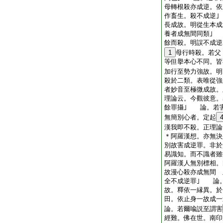
母轉根殺亦成逆。依
作畜生。殺不成逆
長成故。明從生本成
養者成無間同類｣
餘而殺。明誤不成逆
1
母行時殺。若父
等但擧本心不同。
加行至勢力強故。明
殺於二類。表唯從
者妙音至極微成故。
理論云。今觀彼意。
餘罪攝｣ 論。若
無簡別心者。定起
漢我即不殺。正理論
＊阿羅漢想。亦無決
別故害成逆罪。非於
易識知。而不識者雖
阿羅漢人無別標相。
故漫心殺亦成無間 
全不成逆罪｣ 論
故。釋依一縁異。於
田。依止身一故成一
論。若爾喩説至謂害
經難。佛在世。南印