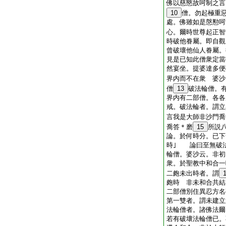
佛以慈愍故呵制之言
10
僧。勿起極重
處。佛雖如是慇懃呵
心。爾時世尊起正智
時破他眷屬。即自觀
曾破壞他仙人眷屬。
見是已知此僧衆定當
然宴坐。提婆達多便
界内而不在衆 婆沙
僧
13
破法輪僧。
界内有二部僧。各各
戒。破法輪者。謂立
言我是大師非沙門喬
喬答＊磨
15
所説
論。於何時分。已下
時｣ 論曰至無破
輪僧。婆沙云。非初
衆。於聖教中和合一
二皰未出時者。謂
皰時 非未和合共結
二部僧別住異忍方名
第一雙者。謂未建立
法輪僧者。諸佛法爾
若有破壞法輪僧已。