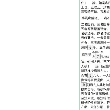
住｣ 論。如是名
上也。正理云。謂由
遮暫時不轉。言邪道
事爲出離道。一者
二者斷肉。三者斷鹽
五者應居聚落邊寺。
名破法輪。亦名僧破
云何五法。一者盡壽
乞食。三者盡壽唯一
迥露
5
地。五者盡
不同正理
蘇乳等
7
亦
可相似
論。何洲人幾。已下
人破｣ 論曰至過
所以極少猶須九人。
合有
8
八人。一人
佛豈得言我是佛。人
9
顯過九人其數無
故亦言等。明破羯磨
容有破僧･破羯磨僧
至法未滅。破法輪僧
破僧時佛在衆不。答
在衆。云何知耶。曾