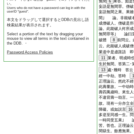
無間
6
果答。如是
い。
妄語是無間罪。僧破
Users who do not have a password can log in with the
userID "guest".
妄語無間之果。果雖
間｣ 論。非能破
本文をドラッグして選択するとDDBの見出し語
成僧破人。僧破是所
検索結果が表示されます。
論。此能破人何所成
Select a portion of the text by dragging your
無間罪等｣ 論曰
mouse to view all terms in the text contained in
破體
8
前問云。
the DDB. ・
云。此能破人成破
業道中是虚誑語 即
Password Access Policies
11
業者。明成時
生於無間。答第二･
13
處･幾時 答
經一中劫。答時
正理論云。然此不經
此壽量故。一中劫時
壽四萬歳時。來生人
不違背壽一劫言。一
故。現有一分亦立全
障礙。或如説言
16
多逆至同感一生。問
一時同受五果｣ 
苦。答也。正理論云
間獄生。餘應無果。