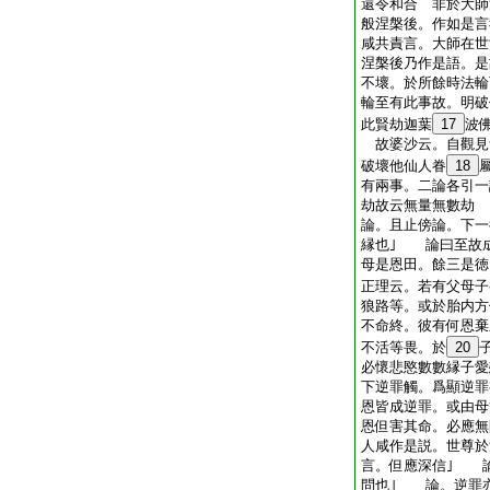
還令和合 非於大師
般涅槃後。作如是言
咸共責言。大師在世
涅槃後乃作是語。是
不壞。於所餘時法
輪至有此事故。明破
此賢劫迦葉
17
波
故婆沙云。自觀見
破壞他仙人眷
18
有兩事。二論各引一
劫故云無量無數劫
論。且止傍論。下一
縁也｣ 論曰至故
母是恩田。餘三是徳
正理云。若有父母子
狼路等。或於胎内方
不命終。彼有何恩棄
不活等畏。於
20
必懷悲愍數數縁子愛
下逆罪觸。爲顯逆罪
恩皆成逆罪。或由母
恩但害其命。必應無
人咸作是説。世尊於
言。但應深信｣ 
問也｣ 論。逆罪亦