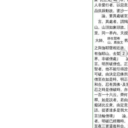
人非愛行者。以惡意
品倶躁動故。婆沙一
論。要異處破至對
言。異處者。謂羯
山。山頂如象頭故。
里。同一界内。天授
師在鷲峰
大師。
舊
山。應撿文
之與伽耶聲相近故。
有伽耶山。去鷲
2
界。非破僧處｣ 
言。明所破僧也。正
聖者。他不能引得證
可破。由決定忍佛
僧至在如是時。明正
和合。忍有異佛･及
忍之時是僧破時。亦
一百一十六云。齊何
釋。如是説者。若由
癡諸比丘衆。由定意
語。提婆達多是我大
言法輪僧壞｣ 論
者。明破已經幾時。
至夜三更還復和合。