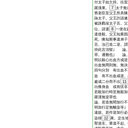
付太子始欠持。往室
羅漢果。
7
太子無
舊老臣至父王所具陳
誨太子。父王許請遂
被誅戮佞太子言。父
位。請遣
8
一使在
遣使殺。父王知業因
死。佛知斯事遣弟子
言。汝已造二逆。謂
持此言頂髻｣ 論
罪。通難也｣ 論
明以殺心出血方成逆
出血無間則無。無決
四句分別 有出血不
血 有不出血成逆。
處成二分而不出
11
出佛身血 或有倶
若殺加行時至無殺加
羅漢無逆罪也
論。若造無間加行不
明加行定無離染等
違故。若作逆加行必
染得
12
果。定生
聖道生。業道不起。