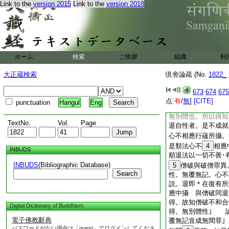
爲破僧
Link to the
version 2015
Link to the
version 2018
論。若爾僧破其體是
體。就中有五。一＊
時･處。三具縁成破
無破法輪時。此一頌
也｣ 論曰至行蘊
ホーム
検索
ご挨拶
組織
利
＊破僧是不和合。無
一百一十六評曰。隨
大正蔵検索
倶舍論疏 (No.
1822_
皆能破僧。問僧破以
合。無覆無記不相應
673
674
675
行蘊
39
所攝。即
点:
有
/
無
]
[CITE]
punctuation
Hangul
Eng
不相應行 准此論文
無別體也。所以得知
TextNo.
Vol.
Page
退自性者。是不成就
心不相應行蘊所攝。
是類法心不
4
相應
INBUDS
順退法以一切不善･
INBUDS
(Bibliographic Database)
5
僧破與破僧罪異
Search
性。無覆無記。心不
説。退即＊在復有所
應中攝 與僧破同退
得。故知僧破不和合
Digital Dictionary of Buddhism
得。無別體性｣ 
電子佛教辭典
覆無記豈成無間罪
パスワードがない場合は「guest」でログインしてくださ