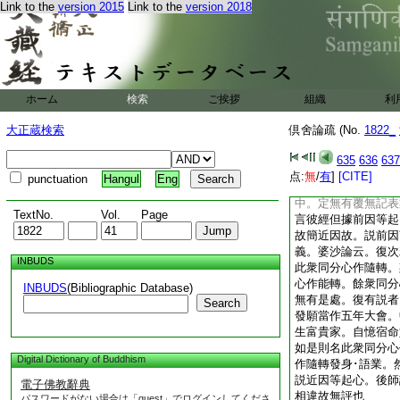
Link to the
version 2015
Link to the
version 2018
故見所斷
7
惑雖爲
覆無記業 此由經主
義故作是説 此説意
刹那等起與業倶行。
能起表業因等起心。
有覆無記身･語表業
ホーム
検索
ご挨拶
組織
利
爲因。無間引生業倶
等起。説不能作刹那
大正蔵検索
倶舍論疏 (No.
1822_
因等起。但有能作近
刹那等起故。身見･
635
636
637
表。而由修斷近因勢
点:
無
/
有
]
[CITE]
punctuation
Hangul
Eng
言彼經但據前因等起
中。定無有覆無記表
TextNo.
Vol.
Page
言彼經但據前因等起
故簡近因故。説前因
義。婆沙論云。復次
INBUDS
此衆同分心作隨轉。
心作能轉。餘衆同分
INBUDS
(Bibliographic Database)
無有是處。復有説者
Search
發願當作五年大會。
生富貴家。自憶宿命
如是則名此衆同分心
Digital Dictionary of Buddhism
作隨轉發身･語業。
説近因等起心。後師
電子佛教辭典
相違故無評也
パスワードがない場合は「guest」でログインしてくださ