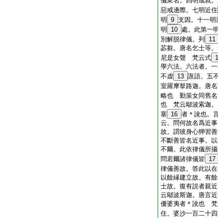
儀衆名。四明成就。
惡戒邊際。七明近住
明
9
支因。十一明
明
10
處。此第一
別解脱律儀。列
11
苾芻。唐名乞士等。
尼是女聲 梵云式
學六法。六法者。一
不虚
13
誑語。五
室羅摩拏路迦。唐名
略也 勤策女同舊名
也 梵云鄔波索迦。
塞
16
者＊訛也。
云。問何故名爲近事
故。謂彼身心狎習善
不斷善皆名近事。以
不爾。此依律儀所攝
問若爾諸律儀皆
17
律儀善故。答此以在
以餘縁建立故。有餘
士故。復有説者親近
云鄔波斯迦。唐言近
優婆夷者＊訛也 梵
住。婆沙一百二十四