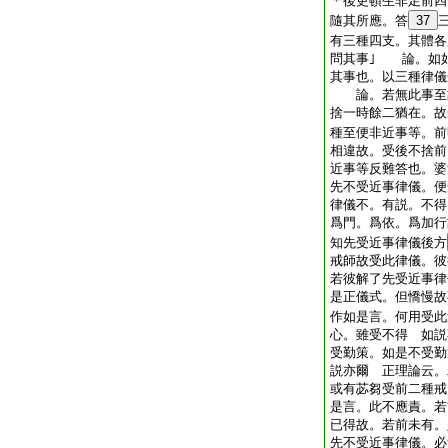
＊後更頓生非足前
隨其所應。答
37
有三種四支。其
問其事｣ 論。如
其事也。以三種律儀
論。若無此事至故
捨一時餘二猶在。
種至便非近事等。前
相違故。受後不捨前
近事等反難答也。婆
先不受近事律儀。便
律儀不。有説。不得
爲門。爲依。爲加行
知先受近事律儀後方
戒師故受此律儀。
若彼解了先受近事律
是正儀式。但憍慢故
作如是言。何用受此
心。雖受不得 如説
受勤策。如是不受勤
説亦爾 正理論云。
或有苾芻受前二種戒
是言。此不應責。若
已得故。若前未有。
先不受近事律儀。必