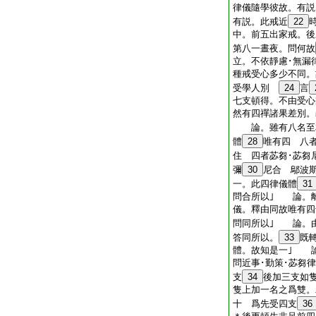
律儀隨學彼故。有説
有説。此戒近
22
中。前五出家戒。後
第八一晝夜。問何故
立。不依靜慮･無漏
種戒受心多少不同。
受學人別
24
言
七支頓得。不由受心
然有四禪諸果差別。
論。雖有八名至
體
28
唯有四 八
住 四者苾芻･苾芻
彌
30
尼合 鄔波
一。此四律儀體
31
問合所以｣ 論。
儀。釋由同故唯有
問同所以｣ 論。
答同所以。
33
既
體。故知是一｣ 
問近事･勤策･苾芻
支
34
後加三支如隻
隻上加一名之爲雙。
十 爲先受四支
36