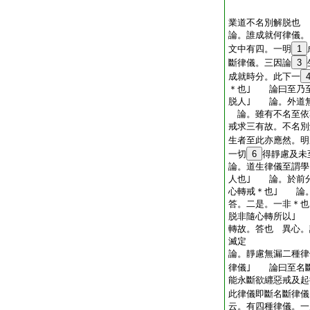
業道不名別解脱也
論。誰成就何律儀
文中有四。一明
1
斷律儀。三因論
3
成就時分。此下一
＊也｣ 論曰至乃
脱人｣ 論。外道無
論。雖有不名至依
戒求三有故。不名
生者至此亦應然。明
一切
6
得靜慮及未
論。道生律儀至謂學
人也｣ 論。於前
心轉戒＊也｣ 論
答。二是。一非＊
脱非隨心轉所以｣
轉故。答也 異心。
滅定
論。靜慮無漏二種律
律儀｣ 論曰至名
能永斷欲纒惡戒及起
此律儀即斷名斷律儀
云。有四種律儀。一