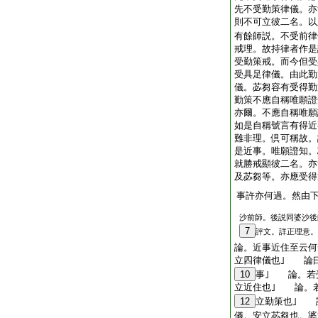
先不受勤策律儀。亦
則不可立彼二名。
有餘師説。不受前律
戒理。故持律者作是
受勤策戒。而今但受
受具足律儀。由此勤
儀。苾芻容有受得勤
勤策不應自稱唯願證
亦爾。不應自稱唯願
如是自稱號言有得近
難非理。倶可稱故。
是近事。唯願證知。
就勝戒顯彼二名。亦
及苾芻等。亦應受得
事許亦何過。然由
沙前師。後説同婆沙後
7
評文。詳正理意。
論。近事近住至云何
立四律儀也｣ 論
10
事｣ 論。若
立近住也｣ 論。
12
立勤策也｣ 
儀。安立苾芻也。婆