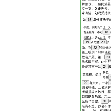
舞倡伎。二種同於莊
立一支。又正理云。
家有情。顯易受持故
如
15
爲佛栗氏子
學處。故開爲二也。又
18
畜金銀等。不可
出家之人以乞自活。不
19
20
及是盡
形
論。別
22
解律儀
第三明別＊解律儀
故名尸羅。第一
23
故名曰尸羅。此中尸
作是釋言平治
24
解云。
業故得尸羅名
治熱
29
有六名。一名
四名律儀。五名別
者稱揚故名妙行。
自體故名爲業。第
至所作自體。
31
名爲不造。亦名不作
業｣ 論。有慚恥