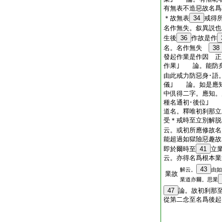
有無表不造惡故名爲
＊故無表
34
戒得
名作無失。叙異説也
生後
36
作故是作
名。名作無失
38
發起作業是作因 正
作果｣ 論。能防
由此戒力防惡身･語
儀｣ 論。如是應
中倶得二字。應知。
種名通初･後位｣ 
道名。釋唯初刹那
受＊戒時至立別解脱
云。或初所應修故名
能超過如獄險惡趣
即於爾時至
41
立
云。亦得名爲根本業
43
解云。
由如
業故
業道亦爾。思業
47
論。故初刹那
從第二念至名爲後起