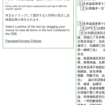
い。
1
倶舍論疏卷第十
Users who do not have a password can log in with the
2
以黄薗本一
userID "guest".
本文をドラッグして選択するとDDBの見出し語
検索結果が表示されます。
3
倶舍論疏卷第十
Select a portion of the text by dragging your
4
沙門
5
法
mouse to view all terms in the text contained in
6
分別業品第四
the DDB. ・
論。傍論已了至表無
Password Access Policies
五業及傍論了。自此
儀等三。先總標三別
第一總標三也｣ 
名也
論。能遮能滅至差別
釋。將釋律儀。先釋
遮未來惡戒不相續起
相續故。故名律儀 
雙翻 問數可知 此
也｣ 論曰至謂無
等 纒者。如纒市。
欲纒戒。靜慮律儀繋
生律儀不繋三界名無
論。初律儀相差別云
段。一明別解脱相。