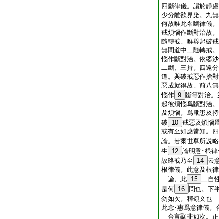
四斷律儀。謂於靜慮
少分離欲界染。九無
何故唯此名斷律儀。
戒煩惱作斷對治故。
隨轉戒。唯與起破戒
無間道中二隨轉戒。
惱作斷對治。依婆沙
二斷。三持。四遠分
道。與破戒惡作捨對
惡成就得故。前八無
惱作
9
斷等對治。
起彼煩惱爲斷對治。
及煩惱。爲厭患及持
破
10
戒惡及煩惱
或有至如應當知。四
論。若爾世尊所説略
生
12
論明意･根
故略戒乃至
14
云
根律儀。此意及根律
論。此
15
二自
是何
16
問也。下
勿如次。釋頌文也 
此念･惠爲意律儀。
合言顯非如次。正