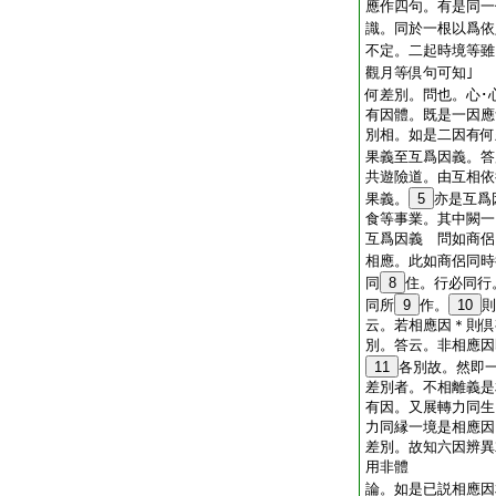
應作四句。有是同一
識。同於一根以爲依
不定。二起時境等雖
觀月等倶句可知
何差別。問也。心･
有因體。既是一因應
別相。如是二因有
果義至互爲因義。答
共遊險道。由互相依
果義。
5
亦是互爲
食等事業。其中闕一
互爲因義 問如商侶
相應。此如商侶同時
同
8
住。行必同行
同所
9
作。
10
則
云。若相應因＊則倶
別。答云。非相應因
11
各別故。然即
差別者。不相離義是
有因。又展轉力同生
力同縁一境是相應因
差別。故知六因辨異
用非體
論。如是已説相應因