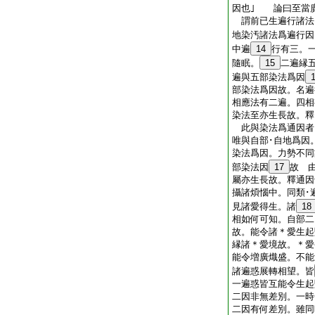
因也｣ 論曰至當
謂前已生遍行諸法
地染汚諸法爲遍行因
中遍
14
行有三。
隨眠。
15
二遍縁
遍與五部染法爲因
部染法爲因故。名遍
相應法有二遍。四
染法至亦生長故。釋
此與染法爲通因者
唯與自部･自地爲因
染法爲因。力勢不同
部染法因
17
故 
屬亦生長故。釋通因
攝諸煩惱中。同類･
見諸愛得生。諸
18
相如何可知。自部二
故。能令諸＊愛生起
縁諸＊愛境故。＊愛
能令増廣熾盛。不能
諸遍惑展轉相望。皆
一遍惑皆互能令生起
二因非無差別。一時
二因有何差別。雖同