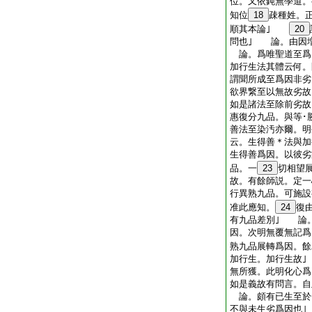
位。又依鈍無學道。
知位
18
疎種姓。
順其本論｣
20
問也｣ 論。由因増
論。爲唯聖道至爲
加行生法其體云何。
謂聞所成至爲因非
欲界繋至以無故劣
如是諸法至除前劣故
惠復分九品。與等･
善法至染汚亦爾。明
云。生得善＊法與加
生得善爲因。以彼劣
品。一
23
切相望
故。有餘師説。定一
行異熟九品。可施設
准此應知。
24
復
有九品差別｣ 論
因。次明無覆無記爲
熟九品展轉爲因。餘
加行生。加行生故
無所獲。此明化心
如是義故有問言。自
論。頗有已生至於
不與未生劣爲因也