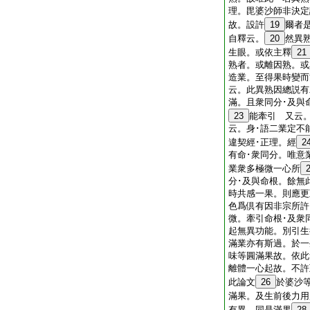
理。毘婆沙師非決定
故。設許
19
爾者
自釋云。
20
然異
生眼。或依主釋
21
熟者。或離因熟。或
造業。至得果時變而
云。此異熟因總説有
滿。且衆同分･及與
23
能牽引 又云
云。身･語二業定不
違契經･正理。經
2
有命･衆同分。唯意
業衆多極微一心所
分･及與命根。餘無
時共感一果。則應更
色爲倶有因非宗所許
微。牽引命根･及衆
起無異功能。別引生
滿業亦有斯過。於一
味等圓滿果故。依此
離體一心起故。不許
此論文
26
於婆沙
滿果。及生前後力用
有異。同是滿果
28