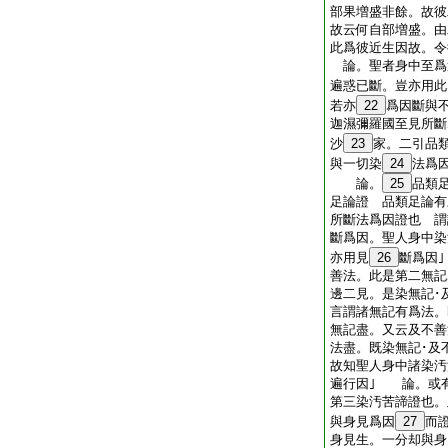
部果増盛非餘。故彼
故云何自部増盛。由
此爲彼近生因故。令
論。聖者身中至爲
遍惑已斷。豈亦用此
若亦
22
爲因斷與
迦濕彌羅國至見所斷
沙
23
家。二引品
與一切染
24
法爲
論。
25
品類
足論證 品類足論有
所斷法爲因證也 謂
斷爲因。聖人身中染
亦用見
26
斷爲因
善法。此是第二無記
邊二見。是染無記･
言謂諸無記有爲法。
無記盡。又云及不善
法盡。既染無記･及
故知聖人身中諸染汚
遍行因｣ 論。或
第三染汚苦諦證也。
與身見爲因
27
而
身見生。一分却與身