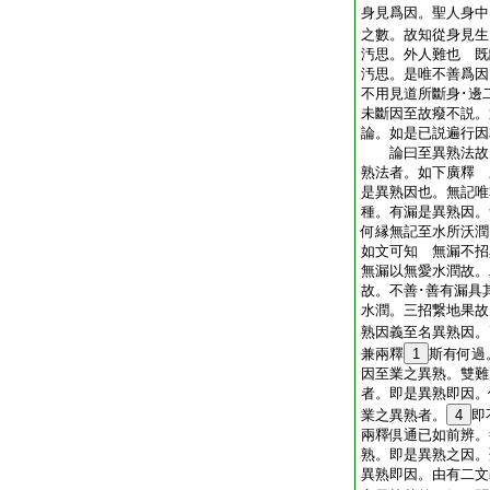
身見爲因。聖人身中
之數。故知從身見
汚思。外人難也 既
汚思。是唯不善爲因
不用見道所斷身･邊
未斷因至故癈不説。
論。如是已説遍行因
論曰至異熟法故。
熟法者。如下廣釋 
是異熟因也。無記唯
種。有漏是異熟因
何縁無記至水所沃潤
如文可知 無漏不招
無漏以無愛水潤故。
故。不善･善有漏具
水潤。三招繋地果
熟因義至名異熟因。
兼兩釋
1
斯有何過
因至業之異熟。雙難
者。即是異熟即因。
業之異熟者。
4
即
兩釋倶通已如前辨。
熟。即是異熟之因。
異熟即因。由有二