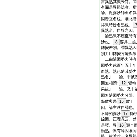
言異熟其義云何。問
有漏是異熟法者。所
論。毘婆沙師至名異
因廢立名也。准此廢
得果時皆名熟也。
異熟名。自餘之因。
論熟果不應至時有
沙也。
8
要具二義
轉變差別。謂異熟因
別力用轉變方能與果
二由隨因勢力時有
因勢力或百年五十年
而熟。熟已隨其勢力
熟名｣ 論。非彼
因無相續･
12
變轉
果故｣ 論。又非
因無隨因勢力分限。
際數與果
15
故｣
因。論主述自釋也。
不應如婆沙
17
師
餘因。正理救云。然
是釋。異
18
類＊
類熟。倶有等因唯同
熟。故唯此一名異熟