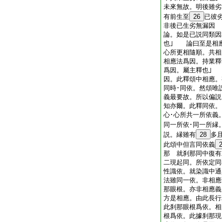
未來無故。明後雖
有前生至
26
已彼
非後已生劣無漏因
論。如是已説同類因
也｣ 論曰至是相應
心所更相隨順。共相
相應法爲因。持業釋
爲因。屬主釋也｣
因。此釋頌中相應。
同時･同依。然頌唯
義最要故。所以偏
知亦爾。此釋同依。
心･心所共一所依義
同一所依･同一所縁
説。縁雖有
28
多
此頌中但言同依義
那 就刹那同中復有
二現起同。所依定同
性識依。就染識中通
法雖同一依。非相應
那眼根。亦非相應義
方是相應。由此長行
此刹那眼根爲依。相
根爲依。此據刹那現