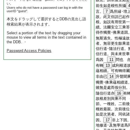
い。
前生如是根性所攝
Users who do not have a password can log in with the
userID "guest".
言。
7
爲所縁･増
故。此文但説已起作
本文をドラッグして選択するとDDBの見出し語
根。如説有用世第一
検索結果が表示されます。
續。法爾安立三乘菩
得作獨覺･佛乘道因
Select a portion of the text by dragging your
mouse to view all terms in the text contained in
無斯過失。性極遠故
the DDB. ・
者。無容更生餘乘道
信行道･隨法行道。
Password Access Policies
信行道。與未來世畢
爲因
11
問也 
有轉
13
成利根道
蘊相續。可有轉得屬
非由已
14
升聲聞
獨覺･佛乘蘊相續道
雖無是處而假分別。
隨信行道亦
16
有
故根差別與乘不同 
節。一種姓。二前後
種姓最親。次前後位
如是次第者。同依諸
因。
17
非上下因
地修道･及無學道爲