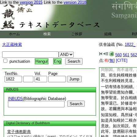
Link to the
version 2015
Link to the
version 2018
依餘定九地聖道爲同
初･二定九地聖道爲
至。若依無所有處初
所有處九地聖道爲同
九地定九地聖道爲同
初定聖道。餘定聖道
ホーム
検索
ご挨拶
組織
利
當廣思擇｣ 論。
此明三道爲因異也
大正蔵検索
倶舍論疏 (No.
1822_
同類因。此明利･鈍
諸已生見道･修道･
560
561
562
三･二･一爲同類因
点:
有
/
無
]
[CITE]
punctuation
Hangul
Eng
如何後生勝無漏道。
同類因。而不違理。
TextNo.
Vol.
Page
因。前生鈍根種姓修
不生利根種姓見道。
一切有情各別相續。
INBUDS
無學望前應知亦爾。
無學聖道。於自相續
INBUDS
(Bibliographic Database)
無學退已。於修道中
Search
故。若爾應與本論相
知當知根。爲所縁･
如是具知根於二根亦
Digital Dictionary of Buddhism
意故。如次前説。有
此等。故應顯示有餘
電子佛教辭典
パスワードがない場合は「guest」でログインしてくださ
餘意。謂依後生如是