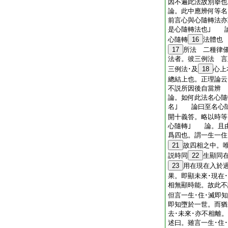
因不遍此法故別擧也
論。此中應辨何等名
前言心與心隨轉法亦
是心隨轉法也｣ 
心隨轉
16
法體也
17
所法 二種律
法者。彼三例法 言
三例法･及
18
心上
總結上也。正理論云
不説所因後自當辨
論。如何此法名心隨
名｣ 論曰至名心
開十義答。略以時等
心隨轉｣ 論。且
爲四也。謂一生一住
21
故四相之中。
説時同
22
生顯同
23
用在現在入於
果。即顯未來･現在
相無顯時能。故此不
但言一生･住･滅即
即知墮於一世。而猶
去･未來･亦不相離
述曰。雖言一生･住