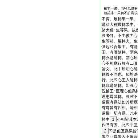
種非一果。而得爲倶有
相雖非一果何不許爲倶
不齊。展轉果一果。
是諸大種展轉果中。
諸大種･生等果。故
説者何。不由彼力心
生等相。展轉力。生
倶起和合聚中。有是
王。有唯隨轉。謂色
轉亦是隨轉。謂心所
心不相應行故有二倶
論文。此中所明心隨
轉義不同也。如對法
行。此即心王入隨轉
轉非是隨轉。即説心
説據王･臣理心但爲
理惠爲其轉。説雖
遍攝有爲法如其所應
有爲皆有四相。能相
遍攝一切有爲。此中
於中
1
小相望其本
作倶有因。此即非互
2
即是但互爲果皆
果立互爲果因不遍宗