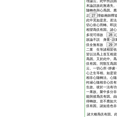
理論云。此中所説
本論説故此無過失。
隨轉色與心爲因。
正
27
理叙兩師釋
此中見如是意。若法
切心依心而轉。即説
相望爲倶有因。諸心
多現可得故
28
故論不説 身業･語
倶全無有故
29
二業 生等諸相皆依
皆以法爲上首互相資
爲因。又於此中。爲
倶有因。同類互爲因
云。一切心所･靜慮
心之生等相。如是皆
相非心隨轉法。心隨
何縁心隨相非心倶有
生故。彼於一法有功
一果故。聚中多分非
能與彼爲倶有因。由
得轉故。豈不應如大
倶有因。諸如造色非
諸大種爲倶有因。