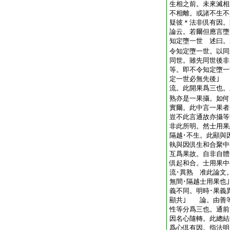
生相之前。未來滅相
不相離。或諸不生不
疑彼＊法非倶有因。
論云。若爾但應言墮
知定墮一世 述曰。
令知定墮一世。以同
同世。雖先同世後非
等。即不令知定墮一
定一世必無先後｣
流。此開果爲三也。
熟亦是一果攝。如何
實爾。此中言一果者
豈不此言通故亦攝等
非此所明。然士用果
隔越･不生。此顯與
執與因倶生和合聚中
互爲果故。自非自體
倶起和合。士用果中
流･異熟 准此論文
無間･隔越士用果也
義不同。明時･果義
顯共｣ 論。由善
性等分爲三也。通
因名心隨轉。此總
爲心倶有因。指法明