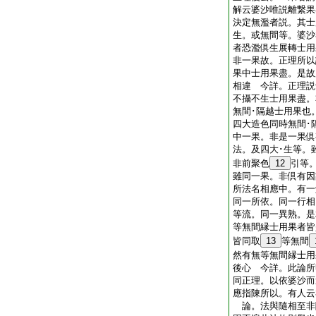
解云婆沙唯説離繋果
決定無濫者説。其士
生。或無間等。婆沙
者恐濫倶生展轉士用
非一果故。正理所以
果中士用果盡。是故
相違 今詳。正理説
不攝不生士用果盡。
無間･隔越士用果也
四大造色同時無間･
中一果。非是一果倶
法。及四大･生等。
非前聚色
12
引等
雖同一果。非倶有因
所法名相應中。有一
同一所依。同一行相
等流。同一異熟。是
等無間縁士用果者皆
皆同取
13
等無間
然有無等無間縁士用
後心 今詳。此論所
同正理。以依婆沙而
應指陳所以。有人云
論。法與隨相至非