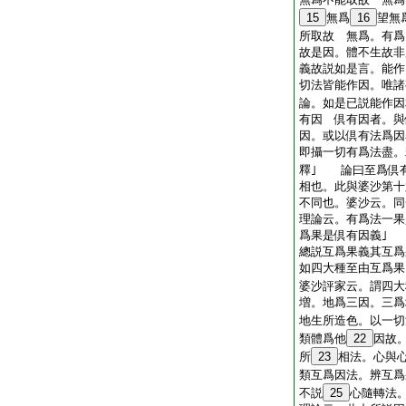
15
無爲
16
望無
所取故 無爲。有
故是因。體不生故非
義故説如是言。能作
切法皆能作因。唯諸
論。如是已説能作因
有因 倶有因者。與
因。或以倶有法爲因
即攝一切有爲法盡。
釋｣ 論曰至爲倶
相也。此與婆沙第十
不同也。婆沙云。同
理論云。有爲法一果
爲果是倶有因義｣
總説互爲果義其互
如四大種至由互爲果
婆沙評家云。謂四大
増。地爲三因。三爲
地生所造色。以一切
類體爲他
22
因故
所
23
相法。心與
類互爲因法。辨互爲
不説
25
心隨轉法