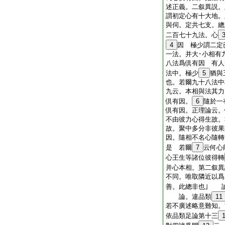
述正義。二叙異説。
謂初定心有十大地。
與伺。定共七支。總
二百七十九法。心
4
因 極少謂二定
一法。并大･小相有
八法爲倶有因 有人
法中。極少
5
猶與
也。若爾九十八法中
九云。本相與法其力
倶有因。
6
隨於一
倶有因。正理論云。
不由彼力心得生故。
故。聚中多分非彼果
因。隨相不名心隨轉
是 若爾
7
云何心
心王生等諸位彼得轉
并心本相。第二叙異
不同。唯取隣近以
善。此總非也｣ 
論。違品類
11
若不廣述略意難知。
依品類足論第十三