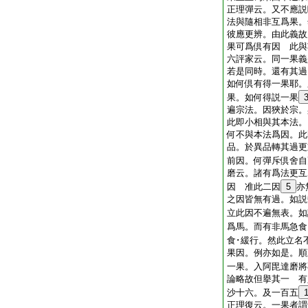
正理彈云。又不應説
法與隨相非互爲果。
彼應更辨。由此義故
果可爲倶有因 此與
六評家云。同一果義
若是同時。還有其過
如何倶有得一果耶。
果。如何得説一果
遍宗法。因狹於宗。
此即小相與其本法。
何不與本法爲因。此
品。於異品轉其過更
前因。何彈斥倶舍自
磨云。諸有爲法更互
因 准此二因
5
亦
之因皆無有過。如説
立此因不遍無表。如
爲馬。而有非馬急食
食･緩行。然此立名
果因。例亦如是。順
一果。入阿毘達磨將
論略故但擧其一 有
沙十六。及一百五
正理復云。一果者謂