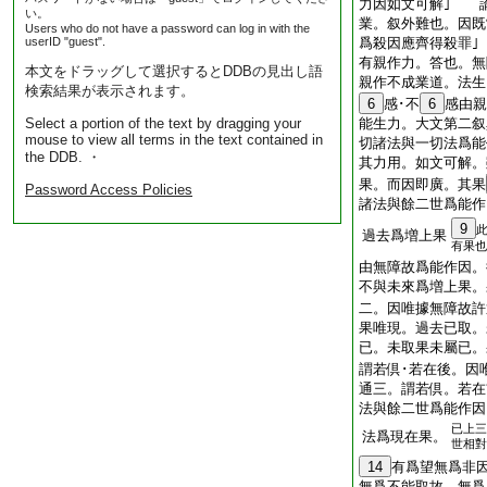
力因如文可解｣ 
い。
業。叙外難也。因既
Users who do not have a password can log in with the
userID "guest".
爲殺因應齊得殺罪
有親作力。答也。無
本文をドラッグして選択するとDDBの見出し語
親作不成業道。法生
検索結果が表示されます。
6
感･不
6
感由
Select a portion of the text by dragging your
能生力。大文第二叙
mouse to view all terms in the text contained in
切諸法與一切法爲能
the DDB. ・
其力用。如文可解。
果。而因即廣。其果
Password Access Policies
諸法與餘二世爲能作
9
過去爲増上果
有果也
由無障故爲能作因。
不與未來爲増上果。
二。因唯據無障故許
果唯現。過去已取。
已。未取果未屬已。
謂若倶･若在後。因
通三。謂若倶。若在
法與餘二世爲能作因
已上三
法爲現在果。
世相對
14
有爲望無爲非
無爲不能取故 無爲