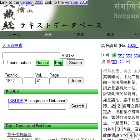
次下第二問答分別
Link to the
version 2015
Link to the
version 2018
此
18
生。至是能
障
19
覩星。漏生
光無障住。若爲
21
若於此生至可立爲因
不障可得是因。本無
ホーム
検索
ご挨拶
組織
利
得是因｣ 論。譬
喩可知｣ 論。且
大正蔵検索
倶舍論疏 (No.
1822_
22
事
23
難也。
今不爲障。何得是
552
553
554
亦得如前説。指事答
点:
無
/
有
]
[CITE]
punctuation
Hangul
Eng
障得爲其因。
24
得爲其因。有力･無
TextNo.
Vol.
Page
其義即同。由此二種
由一切法展轉相望。
謂於是處有此一法。
INBUDS
設復此法於餘處有。
如是諸法。豈不相望
INBUDS
(Bibliographic Database)
Search
障。故
2
皆可立爲
定故。彼相望亦有障
時。如與欲法餘皆無
生。一順因無。二違
Digital Dictionary of Buddhism
力各別
3
内縁。及
電子佛教辭典
此即通説至於
4
芽
パスワードがない場合は「guest」でログインしてくださ