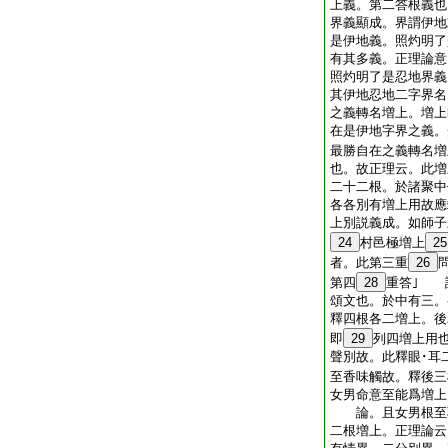
上義。第二答根義也
界義顯成。界謂伊地
是伊地義。照灼明了
有其多義。正理論意
照灼明了是忍地界義
其伊地忍地二字界名
之義轉名増上。増上
在是伊地字界之義。
最勝自在之義轉名増
也。故正理云。此増
二十二根。於諸聚中
各各別有増上用故應
上別説義成。如師子
24
村邑極増上
25
者。此第三重
26
第四
28
重答｣ 
頌文也。於中有三。
釋四根各二増上。後
即
29
列四増上用
聲別故。此釋眼･耳
至香味觸故。釋後三
女男命意至能爲増上
論。且女男根至乳
二根増上。正理論云