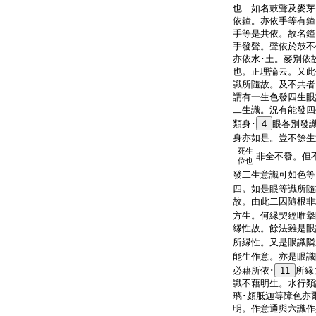
也 如名鼓聲及麥芽
依鐘。亦依手等有鐘
手等是共依。故名鐘
手發聲。聲依於鼓不
亦依水･土。麥別依
也。正理論云。又此
識所隨故。及不共者
謂有一生色發四生眼
二生識。況有能發四
類身･
4
眼各別發
身亦如是。豈不餘生
死生
非全不發。但
位也
發二生意識可如色等
四。如是眼等識所隨
故。由此二因隨根非
方生。何縁契經唯擧
縁性故。餘法雖是眼
所縁性。又是眼識隣
能生作意。亦是眼識
必藉所依･
11
所縁
識不藉明生。水行類
璃･頗胝迦等障色亦
明。作意通與六識作