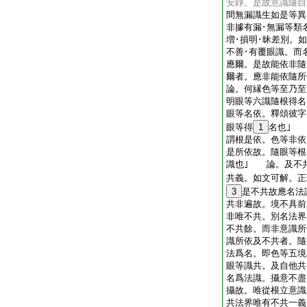
安靜。是故意識隨自
間無漏識生如是等異
非據有漏･無漏等類
増･損明･昧差別。
不善･有覆眼識。而
應爾。是故能依非隨
爾者。應非能依隨所
論。何縁色等至乃至
明眼等六識隨根得
眼等名依。釋頌彼字
眼等得
1
名也｣ 
謂根是依。色等非依
是所依故。隨眼等根
識也｣ 論。及不
共義。如文可解。正
3
是不共故應名法
共非遍故。境不具前
非唯不共。別名法界
不共餘。而非意識所
識所依及不共者。隨
法爲名。即色等五境
眼等識共。及自他共
名爲法識。攝意不盡
攝故。唯從根立意識
共法界唯有不共一義