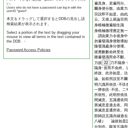
遍其身。若遍同分。
い。
Users who do not have a password can log in with the
爾身便分散。由業力
userID "guest".
宗説即不如是。由此
本文をドラッグして選択するとDDBの見出し語
云。又彼上座論宗所
検索結果が表示されます。
身根極微遍能生識 
身根極微理應定無一
Select a portion of the text by dragging your
謂由業力令彼身中
mouse to view all terms in the text contained in
勿遍發識身便散壞如
the DDB. ・
隨發識處身分便壞。
Password Access Policies
彼應數數命終受生 
雖遍發識而命不斷。
力故
22
刀不隔身
隔身･首而不命終。
終故。此亦如是。法
論。如前所説至不爾
明六識所依倶･不
一辨依倶･不倶。二
所依性。此明所依倶
間滅意。五識通依同
第滅意是過去依。同
第滅意是通所依。同
部師説五識亦縁過去
八破｣ 論故如是
分別也。眼等五識所