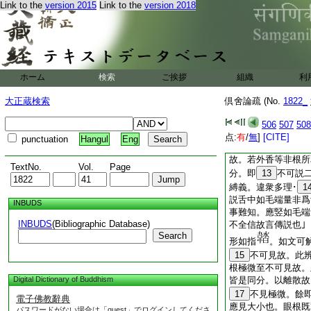
明意境也。所取之境
Link to the
version 2015
Link to the
version 2018
無大小也｣ 論。
下明諸根極微安布差
今無分散。釋眼微安
説也｣ 論。有説
也｣ 論。耳根極微
ホーム
検索
ご挨拶
組織
利
鼻二根安布別也｣
華鬘。此辨三根處
大正蔵検索
倶舍論疏 (No.
1822_
微所遍。此明舌根極
舌根兩釋中後
10
506
507
508
覆令無分散。准此鼻
点:
有
/
無
]
[CITE]
punctuation
Hangul
Eng
此師釋。三根必不取
故。若外香等非根所
TextNo.
Vol.
Page
分。即
13
不可説
縛義。違衆多理･
1
説舌中如毛端量非爲
INBUDS
事難知。應竪如毛端
INBUDS
(Bibliographic Database)
不全信故言傳説也
Search
形如指
。如文可
15
不可見故。此辨
根極微至不可見故。
Digital Dictionary of Buddhism
皆是同分。以離散故
17
不見極微。餘
電子佛教辭典
應見大小也。眼根既
パスワードがない場合は「guest」でログインしてくださ