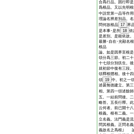
合爲行品。因行即是
爲根品。又以先明根
中説世第一品等作用
理論名辨差別品。
問何故根品
17
界
是本事･是所
18
依
是差別。是能依故。
最勝･自在･光顯名
根品
論。如是因界至根是
頌分爲三節。初二十
十七頌分別倶生。
就初節中復有三段。
頌釋根體相。後十四
頌
19
中。初之一
述曇無徳建立。第三
相。第四一頌述餘師
五。一結前問後。二
略答。五長行釋。此
云何者。前已開十八
根義。根有二義。一
立名義。法門義是流
問其根義。正問名義
義故名之爲根｣ 