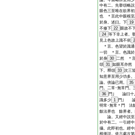
中有二。先擧頌略説
眼色三至唯在欲界初
也 ＊言此中眼根至
於身。述曰。下
19
不修下
22
眼故不
24
等下非上者。
見上色故上識不依
＊言。色望於識通
一切 ＊言。色識於
於身
30
二然 ＊
頌
31
如眼耳亦然
下。釋頌
33
次三
知意界至用少功多。
論。傍論已周。
35
門。二常･無常門。
36
門｣ 論曰十
識多少
1
門｣ 論
明常･無常＊門 法
餘法界也 餘界者。
論。又經中説至有
於中有二。一引經中
攝。此即初也。經中
根後説。依六處次第