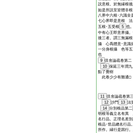
説意根。於無縁根
如是所説至皆體非根
八界中六根･六識全
七心界即是意根 法
五根･五受根
5
也
中有心王即意界攝。
後三者。謂三無漏根
攝 心爲體意･意識
一分身根攝 色等五
也
9
倶舍論疏卷第二
10
保延三年潤九
點了
覺樹
此卷少少有難通
11
倶舍論疏卷第
12
沙門
13
法
14
分別根品第二
明根等義立名有異 
名行品。正理名差別
根品･世品總名行品
所作。縁行是因行。