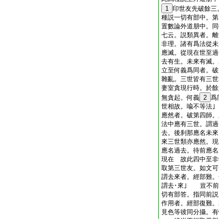
1
印世友先破餘三
種説一切有部中。第
置數論外道朋中。同
七云。説類異者。離
非理。諸有爲法從未
應滅。從現在世至過
去有生。未來有滅
立至何義爲同者。破
雜亂。三世皆有三世
妻室貪現行時。於餘
無貪起。何義
2
爲
世相故。喩不等法
應然者。破第四師。
法中應有三世。謂過
去。後刹那應名未來
來三世類亦應然。現
應名過去。待前應
現在 故此四中至非
取第三世友。如文
謂去來者。經部難。
謂去･來｣ 豈不前
切有部答。指同前
作用者。經部復難。
見色等彼同分攝。有