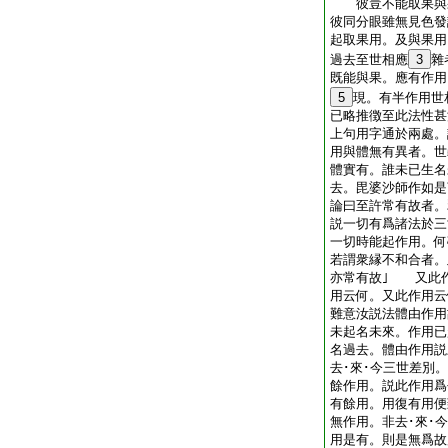
彼豈不能取果與果
彼同分眼雖無見色發
起取果用。及與果
過去至世相應
3
雜
既能與果。應有作用
5
現。有半作用世
已略推徴至此法性甚
上句用字通於兩處。
用與體無有異者。世
體實有。誰未已生名
去。毘婆沙師作如是
論曰至許常有故者。
説一切有爲諸法於三
一切時能起作用。何
若謂衆縁不和合者。
亦常有故｣ 又此作
用云何。又此作用云
難意汝説法體由作用
未起名未來。作用已
名過去。體由作用説
去･來･今三世差別
餘作用。説此作用爲
有餘用。用復有用便
無作用。非去･來･
用是有。則是無爲故