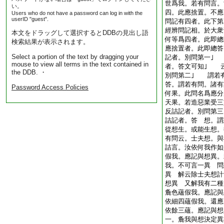
世爲我。若有問言。
い。
四。此應捨置。不
Users who do not have a password can log in with the
userID "guest".
問記有四者。此下第
經辨問記相。於大衆
本文をドラッグして選択するとDDBの見出し語
何等爲四者。此即
検索結果が表示されます。
應捨置者。此即總
Select a portion of the text by dragging your
記者。別問第一｣
mouse to view all terms in the text contained in
者。答文可知｣ 
the DDB. ・
別問第二｣ 謂若
答。謂若有問。諸有
Password Access Policies
何果。此問名爲應分
天果。若造惡業受
反詰記者。別問第
詰記者。答 想。謂
從想生。或能生想。
有問云。士夫想。與
詰言。汝依何我作如
假我。應記與想異。
我。不可言一異 問
異 解云除士夫想計
想異 又解我有二種
麁色蘊假我。應記與
依細四蘊假我。還應
依餘三蘊。應記與想
一。麁我與想決定異