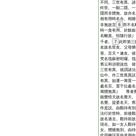
不同。三世有異。諸
何世。一顯二隱。一
隱而非體無。故亦名
相有用時名合。相雖
非無故言
6
而不名
時一貪有用。於餘姫
名離貪。恒隨行故
千者。
7
此即第三
友故名世友。父母憐
害。言天＊遂友。彼
梵名筏蘇密呾囉。筏
舊云和須密訛也 彼
三世有異。彼謂諸法
位中。作三世異異説
有異。如運一籌置一
處名百。置千位處名
籌體無異｣ 尊者
能覺悟天故名覺天。
名覺。提婆名天。舊
作是説。由觀待有別
法行於世時。前後觀
故名過去。觀待前故
現在。如一女人觀待
女。體雖無別。由待
此四種説至外道朋中