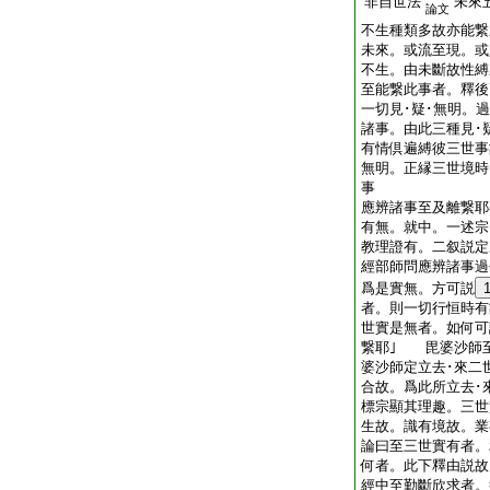
非自世法
未來
論文
不生種類多故亦能繋
未來。或流至現。或
不生。由未斷故性
至能繋此事者。釋後
一切見･疑･無明。
諸事。由此三種見･
有情倶遍縛彼三世事
無明。正縁三世境時
事
應辨諸事至及離繋耶
有無。就中。一述宗
教理證有。二叙説定
經部師問應辨諸事過
爲是實無。方可説
者。則一切行恒時有
世實是無者。如何可
繋耶｣ 毘婆沙師
婆沙師定立去･來二
合故。爲此所立去･
標宗顯其理趣。三世
生故。識有境故。業
論曰至三世實有者
何者。此下釋由説
經中至勤斷欣求者。