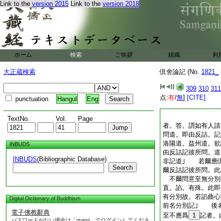
Link to the
version 2015
Link to the
version 2018
ホーム
検索
ご挨拶
組織
利
大正蔵検索
倶舍論記 (No.
1821_
309
310
311
点:
有
/
無
]
[CITE]
punctuation
Hangul
Eng
TextNo.
Vol.
Page
者。答。謂如有人請
問道。即由反詰。記
洛陽道。益州道。欲
INBUDS
由反詰記彼所問。道
INBUDS
(Bibliographic Database)
非記道｣ 若爾應
Search
爾反詰記彼所問。此
不爾問意至無分別
直。諂。有殊。此即
有分別故。若諂曲心
Digital Dictionary of Buddhism
前名分別記｣ 後
電子佛教辭典
至不應爲
1
記者。
パスワードがない場合は「guest」でログインしてくださ