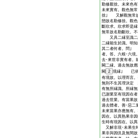
勤修厭捨。未來色有
未來實有。觀色無常
捨｣ 又解觀無常
戀故名勤修捨。觀色
斷欣求。欣求即是縁
無常故名勤斷欣。不
又具二縁至識二縁
二縁能生於識。明知
其二者何者。問｣
者。答。六根･六境
去･來世非實有者。
闕二縁。過去無故應
闕
2
境縁｣ 已依
有境故。以理而言。
無則不生其理決定 
有無所縁識。所縁
已謝業至有現因在者
過去世業。有當果故
過去體者。善･惡二
未來當果亦應無有。
因在。以異熟果非因
生時有現因在。以異
又解非現･未果生
果非與因倶及無間