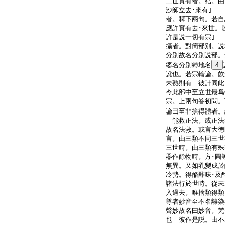
二世實有者。結。由
沙師立去･來有｣ 
者。釋下兩句。若自
應許實有去･來世。
許是説一切有宗｣
攝者。對簡部別。説
分別故名分別説部。
婆名分別縛地名
4
訛也。若宗輪論。飮
未熟則有 彼計同此
今此部中至立世最爲
宗。上兩句答初問。
論曰至非捨得體者。
能救正法。或正法
故名法救。或言大徳
言。由三類不同三世
三世時。由三類有殊
器作餘物時。方･圓
無異。又如乳變成於
冷勢。得酪酢味･及
諸法行於世時。從未
入過去。唯捨類得類
尊者妙音至不名離染
聲妙故名曰妙音。梵
也 彼作是説。由不