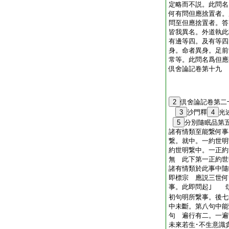
定略而不説。此問
何有問但應捨置者
問至但應捨置者。答
皆我異名。外道執此
有邊等四。及有等四
身。命者異身。足前
常等。此問名爲但應
倶舍論記卷第十九
2
倶舍論記卷第二
3
沙門釋
4
光
5
分別隨眠品第
諸有情類至能繋何事
繋。就中。一約世明
約世明繋中。一正約
無 此下第一正約
諸有情類於此事中隨
即標宗 應説三世何
事。此即問起｣ 
初句明所繋事。後七
中未斷。第八句中能
句 遍行有二。一遍
未來若生･不生意識