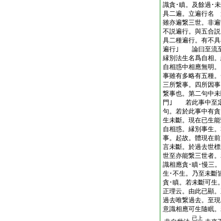
識貪･瞋。及餘過･
具二遍。立遍行名 
雖亦遍繋三世。非遍
不説遍行。與五合説
具二種遍行。有不具
遍行｣ 論曰至流
縁別法生名爲自相。
自相惑中相應無明。
事雖有多略有五種。
三所繋事。四所因事
繋事也。第二句中未
門｣ 若此事中至
句。若於此事中有貪
生未斷。現在已生能
自相惑。縁別事生。
事。起故。體現在前
言未斷。於過去世
世至亦能繋三世者。
識相應貪･瞋･慢三
生･不生。乃至未斷
貪･瞋。若未斷可生
正理云。由此已顯。
過去唯繋過去。至現
意識相應可生隨眠。
已上