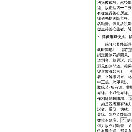
法捨彼戒故。然後斷
違。故正理四十二云
有從生得善心所生。
律儀先捨後斷善根。
名斷善。依此故説斷
從生得善心生者。隨
生律儀爾時便捨。
縁何邪見能斷善根
此即問也｣ 謂定
謂定撥無四諦因果
道別者。叙異説。此
邪見如無間道。撥果
彼道故説如言｣ 
者。上解撥因果。此
申正義。此即異説 
取縁苦･集有漏。非
界縁。不取他界縁。
作相應隨眠隨増。
如是説者至有強力
説者。通取一切縁。
界縁。邪見皆能斷善
雖境不隨増。
4
隨
強力故亦能斷善 又
倶有因亦増。邪見有