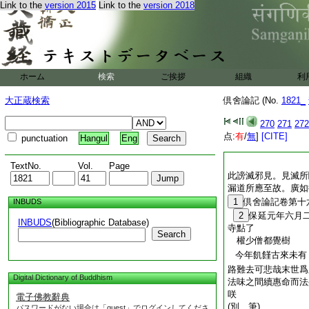
Link to the
version 2015
Link to the
version 2018
ホーム
検索
ご挨拶
組織
利
大正蔵検索
倶舍論記 (No.
1821_
270
271
272
点:
有
/
無
]
[CITE]
punctuation
Hangul
Eng
TextNo.
Vol.
Page
此謗滅邪見。見滅所
漏道所應至故。廣如
1
倶舍論記卷第十
INBUDS
2
保延元年六月
INBUDS
(Bibliographic Database)
寺點了
Search
權少僧都覺樹
今年飢饉古來未有
路難去可悲哉末世爲
Digital Dictionary of Buddhism
法味之間續惠命而法
咲
電子佛教辭典
(別 筆)
パスワードがない場合は「guest」でログインしてくださ