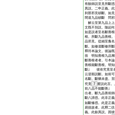
有餘師説至見所斷惑
異説。二申正義。此
刹那邪見頓斷。如見
間道九品頓斷 問邪
解云至第九品上上
文既不別説。隨起何
如是説者至名斷善根
根。所斷九品善根。
品邪見。從細至麁名
斷。如修道斷修所斷
釋符本論文。彼論既
捨 明知善根九品
斷善根者者。引本論
善根能斷善根。明知
斷｣ 彼依究竟至
云逆順説斷。如前可
名斷。斷猶未盡。至
究竟
7
蜜説此言。
前八品不能斷善｣
出者。斷九品善前師
斷八諦惑。此非正義
如斷修惑。此是正
易捨故者。此釋二倶
義。此叙異説。因彼