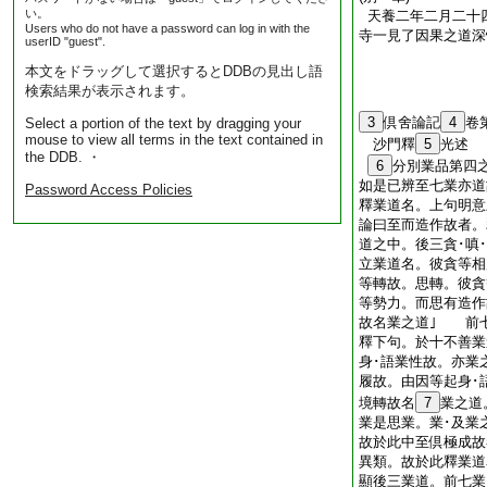
い。
天養二年二月二十
Users who do not have a password can log in with the
寺一見了因果之道深
userID "guest".
本文をドラッグして選択するとDDBの見出し語
検索結果が表示されます。
3
倶舍論記
4
卷
Select a portion of the text by dragging your
mouse to view all terms in the text contained in
沙門釋
5
光述
the DDB. ・
6
分別業品第四
如是已辨至七業亦道
Password Access Policies
釋業道名。上句明意
論曰至而造作故者。
道之中。後三貪･嗔
立業道名。彼貪等相
等轉故。思轉。彼貪
等勢力。而思有造作
故名業之道｣ 前
釋下句。於十不善業
身･語業性故。亦業
履故。由因等起身･
境轉故名
7
業之道
業是思業。業･及業
故於此中至倶極成故
異類。故於此釋業道
顯後三業道。前七業