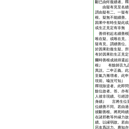
斷已由何復續者。釋
由疑有見至名續善
謂由疑有二。一疑有
根。疑無不能續善。
因果中有時生疑此
或生正見定有非無 
善得初起名續善根
唯在疑。或唯在見。
疑有見。謂續善位。
於因果欻復生疑。所
有於因果欻生正見定
爾時善根成就得還起
根｣ 有餘師言九
異説。二申正義。
至氣力漸増者。此申
現前。喩況可知｣
釋現除逆者。此即
餘位故者。答。亦有
人彼非現續。引經證
身續｣ 言將生位
位續善不同。若由過
彼斷善根。將死時續
在諸邪教等外縁力故
續。以縁弱故。若由
惡友爲説力。應知