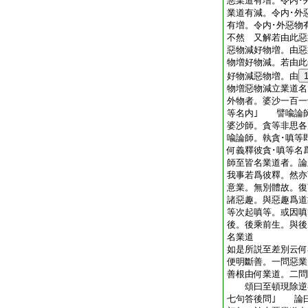
惡業道有増。令内･
業道有減。令内･外
有増。令内･外惡物
不然 又解若由此惡
惡物減好物増。由惡
物増好物減。若由此
好物減惡物増。由
物増惡物減立業道名
外物者。婆沙一百一
等名内｣ 譬喩論
婆沙師。貪等非思各
喩論師。執貪･嗔等
何義釋彼貪･嗔等名
師至皆名業道者。論
我事若爲彼釋。然亦
意業。無別體故。復
諸惡趣。與惡趣爲道
等次起嗔等。或因嗔
後。後乘前生。與後
名業道
如是所説至差別云何
便明斷善。一問惡業
善根由何業道。二問
頌曰至頓現除逆者
七句答後問｣ 論