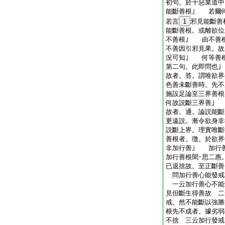
初句。於十惡業道中
能斷善根｣ 若爾
若言
1
邪見能斷善
能斷善根。或離欲位
不善根｣ 由不善
不善因引邪見果。故
況可知｣ 何等善
第二句。此即問也
故者。答。謂唯欲界
色善未斷善時。先不
施設足論至三界善根
何故説斷三界善｣
故者。通。論説能斷
更遠説。漸令欲身非
説斷上界。理實唯
善根者。徴。於欲界
非加行善｣ 加行
加行善根聞･思二惠
已退捨故。至正斷善
問加行善心能發戒
一云加行善心不能
見但斷生得善故 二
戒。然不能斷以強勝
根先不成者。據劣弱
不捨 三云加行發戒