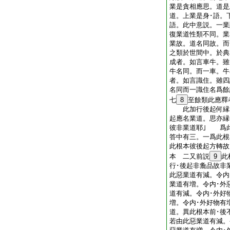
業是貪相應思。道是
道。上業是身･語。
語。此中意説。一業
復業道性類不同。業
業故。道名同故。而
之類於世間中。於典
成者。如言車牛。雖
牛名同。而一車。牛
者。如言識住。雖四
名同而一識住名爲
七
8
至餘類此應釋
此加行後起何縁非
起應名業道。思亦縁
彼非業道耶｣ 爲
答中有三。一爲此根
此根本彼後起方轉故
本 二又前説
9
此
行･後起非麁品故非
此惡業道有減。令内
業道有増。令内･外
道有減。令内･外好
増。令内･外好物有
道。異此根本前･後
若由此惡業道有減。