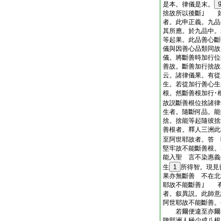
是本。律儀是末。
捨故所以後斷｣ 
者。此申正義。九品
其所應。於九品中。
等起果。此品善心斷
儀與因善心品類同故
儀。將斷善時加行位
善故。斷善加行捨故
云。諸律儀果。有從
生。若從加行善心生
根。然斷善根加行･
故説斷善根位捨諸律
生者。隨斷何品。能
捨。捨能等起隨彼
善根者。釋人三洲
至阿世耶故者。答 
堅牢故不能斷善根。
能入聖 言不染惠義
生
1
所得智。現見
果亦無斷善 不在北
耶故不能斷善｣ 
者。叙異説。此師意
阿世耶故不能斷善。
若爾便違至亦爾者
贍部洲人極少成八根