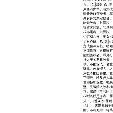
八。
2
謂身･命･
東西洲亦爾。明知
斷善依何類身者。
男女身志意定故者
昧鈍故者。叙異説。
等皆昧鈍故。邪見
根亦爾者。破異説。
少定成八根 謂女･
男根亦爾。除
3
女
定成信等五根。明知
不能斷善。豈得唯
能斷善根者。釋見
行人至如惡趣故者。
執。不能深入。名愛
堅執。若能深入。名
扇搋等能斷善根。愛
正理云。唯見行人非
世耶極堅深故。彼惡
堅。見遠隨入故名極
善。諸愛行者惡阿
根斷其體是何者。釋
於下。應
4
知釋斷
也｣ 善斷應知至
斷。不相應中非得