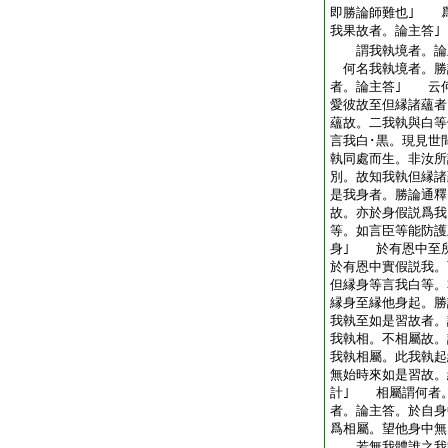
即勝論師難也｣ 
我果故者。論主答｣
謂我執境者。論
何名我執境者。勝
者。論主答｣ 云
愛彼故至但縁諸蘊者
蘊故。二我執與白等
言我白･黒。現見世
執同處而生。非汝所
別。故知我執但縁
是我身者。勝論通釋
故。亦於身假説爲我
等。如言臣等能防護
身｣ 於有恩中至
於有恩中實假説我。
但縁身等言我白等
縁身至縁他身起。
我執至如是習故者。
我執相。不相屬故。
我執相屬。此我執起
無始時來如是習故。
計｣ 相屬謂何者
者。論主答。於自身
爲相屬。望他身中無
若無我體誰之我