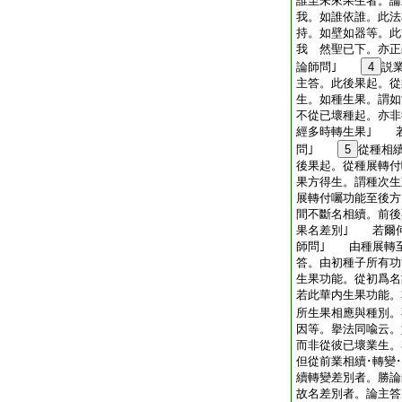
誰至未來果生者。論
我。如誰依誰。此法
持。如壁如器等。此
我 然聖已下。亦
論師問｣
4
説
主答。此後果起。從
生。如種生果。謂如
不從已壞種起。亦非
經多時轉生果｣ 
問｣
5
從種相
後果起。從種展轉付
果方得生。謂種次生
展轉付囑功能至後方
間不斷名相續。前後
果名差別｣ 若爾
師問｣ 由種展轉
答。由初種子所有功
生果功能。從初爲名
若此華内生果功能。
所生果相應與種別。
因等。擧法同喩云。
而非從彼已壞業生。
但從前業相續･轉變
續轉變差別者。勝
故名差別者。論主答