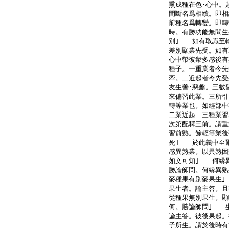
熏成種在色･心中。
間斷名爲相續。即相
前種名爲轉變。即轉
時。有勝功能無間生
別｣ 如有取識至
差別顯業先受。如有
心中帶彼衆多感後有
種子。一重業者今先
牽。二近起者今先受
友生善･惡趣。三數
來偏習此業。三所引
轉等業也。如經部中
二業近起 三種業習
次第配釋三前。謂重
習前熟。餘輕等業後
死｣ 於此義中至
感異熟業。以異熟因
如文可知｣ 何縁
勝論師問。何縁異熟
麥種果有別麥果生
果生者。論主答。且
從種果無別果生。
何。勝論師問｣ 
論主答。彼後果起。
子所生。謂於後時有