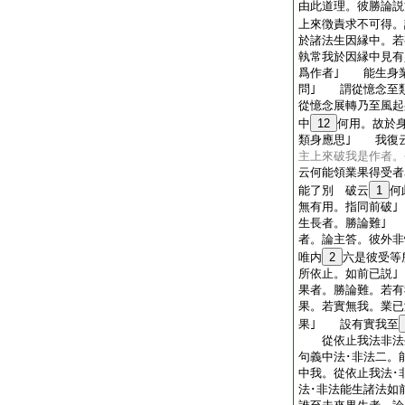
由此道理。彼勝論説
上來徴責求不可得。
於諸法生因縁中。若
執常我於因縁中見有
爲作者｣ 能生身
問｣ 謂從憶念至
從憶念展轉乃至風起
中
12
何用。故於
類身應思｣ 我復
主上來破我是作者。
云何能領業果得受者
能了別 破云
1
何
無有用。指同前破
生長者。勝論難｣
者。論主答。彼外非
唯内
2
六是彼受等
所依止。如前已説
果者。勝論難。若有
果。若實無我。業已
果｣ 設有實我至
從依止我法非法生
句義中法･非法二。
中我。從依止我法･
法･非法能生諸法如