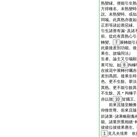
熟變縁。便能引生熟
方得種名。未熟變時
説。未熟變時。或似
同喩。此異熟亦復如
正邪等諸起善惡縁。
引生諸善有漏･及諸
前。從此有異熟心引
轉變。
7
展轉能引
此最後差別功能。後
果生。故喩同法｣
生者。論主又引喩顯
果可知。如
8
拘櫞
在彼花中展轉付囑赤
差別爲因。後果生時
色。更不生餘。擧法
異熟。更不能引餘異
不生餘。其＊拘櫞子
赤以致
10
皆國王
前來且隨至離佛無
仰推世尊。前來且隨
於諸業･諸果略顯麁
能。諸業所熏相續･
彼彼位彼彼果應生。
1
見凡夫境界 依