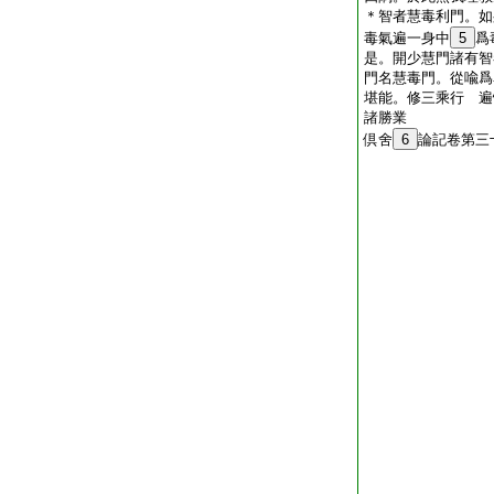
＊智者慧毒利門。如
毒氣遍一身中
5
爲
是。開少慧門諸有智
門名慧毒門。從喩爲
堪能。修三乘行 遍
諸勝業
倶舍
6
論記卷第三