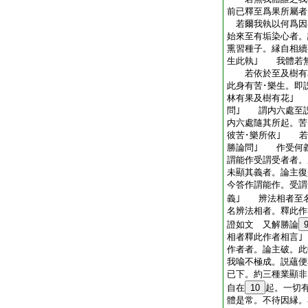
前已釋至爲果所屬者
若爾我執以何爲因
始來至有垢染心者。
熏習種子。縁自相續
生此執｣ 我體若無
若依於至及樹有花
此身有苦･樂生。即
林有果及樹有花｣
問｣ 謂内六處至
内六處隨其所起。苦
彼苦･樂所依｣ 若
勝論問｣ 作受何
謂能作受謂受者者
未顯其義者。論主復
今答作謂能作。受謂
義｣ 辨法相者至
名辨法相者。釋此作
證如文 又解勝論
相者釋此作者相言
作者者。論主破。此
我喩不極成。説蘊便
已下。約三種業顯非
自在
10
起。一切
體是常。不待因縁。