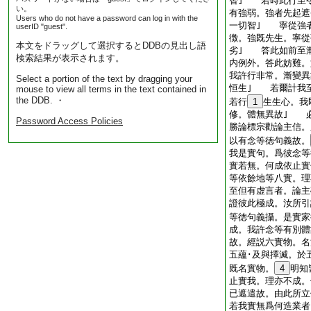
智｣ 若時此行至
い。
有強弱。強者先起遮
Users who do not have a password can log in with the
一切智｣ 寧從強
userID "guest".
徴。強既先生。寧從
本文をドラッグして選択するとDDBの見出し語
劣｣ 答此如前至
検索結果が表示されます。
内例外。答此妨難。
我許行非常。漸變異
Select a portion of the text by dragging your
恒生｣ 若爾計我
mouse to view all terms in the text contained in
the DDB. ・
若行
1
生生心。我
修。體無異故｣ 
Password Access Policies
勝論標宗勸論主信。
以有念等徳句義故。
我是實句。爲彼念等
實若無。何成依止實
等依餘地等八實。
至但有虚言者。論主
證彼此極成。汝所引
等徳句義攝。是實家
成。我許念等有別體
故。經説六實物。名
五蘊･及與擇滅。於
既名實物。
4
明知
止實我。理亦不成。
已遮遣故。由此所立
若我實無爲何造業者