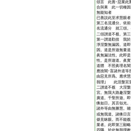
頌言 此善･惡業此
合與果 此一切種因
無能知者
已善説此至求慧眼者
第三名流通分。依前
名流通分 就三頌。
二頌讃道不覩。第三
第一讃道勸捨 我於
淨涅槃無漏因。道即
因。道是所遊無量道
眞無漏法性。此即是
性。是所遊道。眞實
道體 不照眞理名闇
應捨闇･盲諸外道等
由惡見所爲。應求慧
我理｣ 此涅槃宮
二讃道不覩 大涅槃
宮。無我大路趣涅槃
廣道。千聖所遊。即
佛如日。其言似光。
諸外等由無勝慧。
或無我道。諸佛日言
僻見昧眼。而不能
業者。此即第三顯略
四隅。於此無我理教