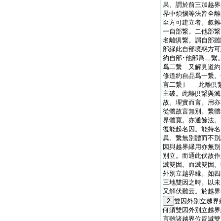
果。謂於前三加越界
界中煩惱等法皆全
至方可建立者。叙雜
一自部繋。二他部繋
名離倶繋。謂自部雖
部縁此自部境惑方可
約自部･他部爲二繋
爲二繋 又解見道約
修道約自品爲一繋。
言二繋｣ 此離倶
主破。此離倶繋與滅
故。理實而言。用亦
從體故言無別。繋體
界體寛。亦通餘法。
復能起名因。能持名
異。繋無別體而不別
因與越界縁用亦無別
別立。而通此伏故作
滅雙因。而滅雙因。
外別立越界縁。如四
三地雙因之時。以
又解伏難云。於越界
2
雙因外別立越界
何須雙因外別立越界
言雖諸越界位皆滅雙