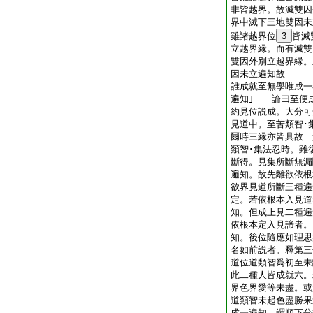
非皆越界。故滅雙因
界中滅下三地雙因未
雖諸越界位
3
皆滅
立越界縁。而有滅雙
雙因外別立越界縁。
因未立遍知故
誰成就至無學唯成一
遍知｣ 論曰至便
約見位説成。大分可
見道中。至苦類智･
爾時三縁亦皆具故 
類智･集法忍時。雖
斷得。見集所斷無漏
遍知。故先離欲依根
欲界見道所斷三種遍
定。若依根本入見道
知。但成上見二種遍
依根本定入見諦者。
知。後位隨應如理
名如前説者。釋第三
道位道類智爲初至未
此二種人皆成就六。
界色界愛等未盡。或
道類智未起色盡勝果
成一遍知。謂順下分