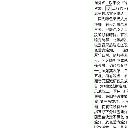
遍知名 以漸次得等
次故。
3
二解餘不
亦得彼名實不得故。
問先離色染後入見
得耶 解云起勝果道
三云。已離色染入見
説道類智時得。有説
喩定時得。此等諸説
彼定從果起勝進道現
色愛盡遍知｣ 住
釋第四句。約無學道
云。問菩薩聖位成就
作是説。如預流向初
十心頃如其次第。二
五種。復有説者。初
類智乃至滅類智忍成
苦･集所斷法斷遍知
忍成就二。謂色･無
遍知。第四靜慮非欲
滅･道三法智時。不
知。從初道類智乃至
謂五順下分結盡遍知
薩聖位決定不得色･
遍知。及色愛盡遍知
斷對治故 解云見道