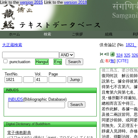
Link to the
version 2015
Link to the
version 2018
果。智得其名。如王
名亦名王作 或忍與
是能證。智是正證。
今次應辨至果五或
未至果九如文可知。
説八不同説五正義
ホーム
検索
ご挨拶
組織
利
五者至未至果故者。
於欲界但有遠･厭。
大正蔵検索
倶舍論記 (No.
1821_
非彼根本果。以欲四
能斷上二界。故上五
324
325
326
如婆沙六十三云。問
点:
有
/
無
]
[CITE]
punctuation
Hangul
Eng
謂第二第四第六及後
後三爲五。婆沙既無
TextNo.
Vol.
Page
復同何説 解云前師
説第七。據全得彼第
得第七不言第六。據
INBUDS
且奪第六與第七名。
見･修所斷不得遍知
INBUDS
(Bibliographic Database)
總相而言五中得三。
Search
若作此解。各據一義
及後二兩説皆同。思
同婆沙前師。或同婆
Digital Dictionary of Buddhism
同無失。又正理五十
靜慮入見諦時。亦修
電子佛教辭典
治道。得斷治故。亦
パスワードがない場合は「guest」でログインしてくださ