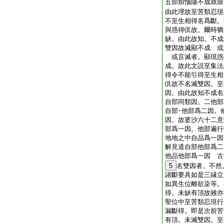
五部煩惱隨不成就彼
由此理故至苦類忍現
不至生相得名爲斷。
與惑得倶故。爾時猶
缺。由此故知。不成
雙因故滅顯不成 或
或言滅者。顯現惑
成。故此文説至集法
得令不能引得至生相
倶故不名滅雙因。至
因。由此故知不成名
自部同類因。二他部
自部･他部爲二因。
因。故婆沙六十二意
部爲一因。他部遍行
地地之中自品爲一因
解見道自部他部爲二
他品他部爲一因 古
5
名雙因者。不然
諸斷要具如是三縁立
如異生位離欲染等。
得。未缺有頂故雖亦
聖位中至苦類忍現行
漏斷得。即是次前苦
有頂。未滅雙因。至