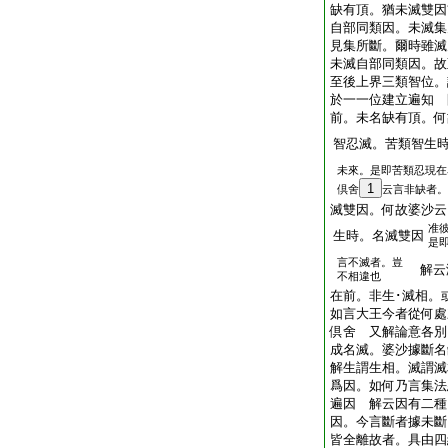
缺有頂。猶未滅雙因
自部同類因。未滅集
見集所斷。爾時雖滅
未滅自部同類因。故
至後上界三類智位。
於一一位建立遍知 
前。未名缺有頂。何
智忍滅。苦類智生
未來。是即苦類忍現在
1
倶舍
云言非缺者。
滅雙因。何故婆沙云
准
生時。名滅雙因
是
言不滅者。豈
解云
不相違也
在前。非生･滅相。
如言大王今者從何處
倶舍 又解論意各別
成名滅。婆沙據斷名
解生謂生相。滅謂滅
爲因。如何乃言集法
遍因 解云因有二種
因。今言斷者據未
皆全離故者。具由四