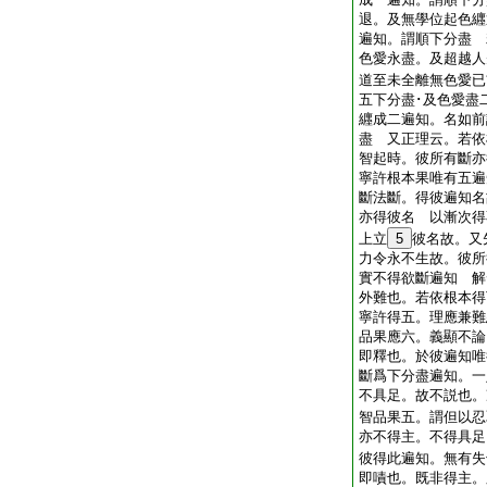
退。及無學位起色纒
遍知。謂順下分盡 
色愛永盡。及超越人
道至未全離無色愛已
五下分盡･及色愛盡
纒成二遍知。名如前
盡 又正理云。若依
智起時。彼所有斷亦
寧許根本果唯有五遍
斷法斷。得彼遍知名
亦得彼名 以漸次得
上立
5
彼名故。又
力令永不生故。彼所
實不得欲斷遍知 解
外難也。若依根本得
寧許得五。理應兼難
品果應六。義顯不論
即釋也。於彼遍知唯
斷爲下分盡遍知。一
不具足。故不説也。
智品果五。謂但以忍
亦不得主。不得具足
彼得此遍知。無有失
即嘖也。既非得主。