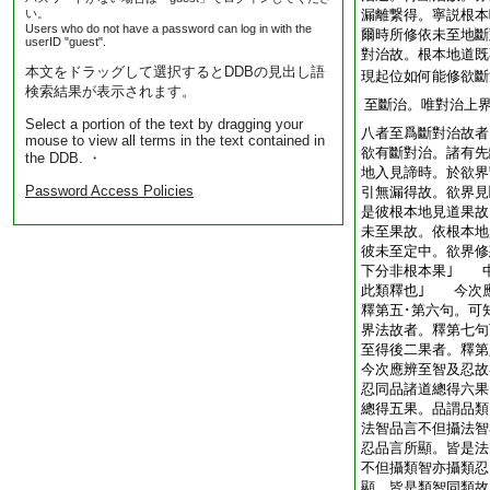
い。
漏離繋得。寧説根本
Users who do not have a password can log in with the
爾時所修依未至地斷
userID "guest".
對治故。根本地道既
本文をドラッグして選択するとDDBの見出し語
現起位如何能修欲斷
検索結果が表示されます。
至斷治。唯對治上
Select a portion of the text by dragging your
八者至爲斷對治故者
mouse to view all terms in the text contained in
欲有斷對治。諸有先
the DDB. ・
地入見諦時。於欲界
Password Access Policies
引無漏得故。欲界見
是彼根本地見道果故
未至果故。依根本地
彼未至定中。欲界修
下分非根本果｣ 
此類釋也｣ 今次
釋第五･第六句。可
界法故者。釋第七
至得後二果者。釋第
今次應辨至智及忍故
忍同品諸道總得六果
總得五果。品謂品類
法智品言不但攝法智
忍品言所顯。皆是法
不但攝類智亦攝類忍
顯。皆是類智同類故