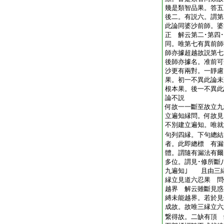
幾是類智品果。答五
後二。有説六。謂第
此論同婆沙前師。婆
正 解云第二･第四
同。唯第七有異前師
師亦據超越故説第七
後師亦據名。准前可
沙更有兩對。一靜慮
果。初一不異此論未
根本果。後一不異此
論不説
何故一一斷至故立九
立遍知縁問。何故見
不別建立遍知。唯就
句列四縁。下句總
者。此即總標 有漏
體。謂隨有漏法有爾
多位。謂見･修所斷
九遍知｣ 且由三
縁立見道六忍果 問
越界 解云雖斷見惑
縛未能越界。若於見
成故。故唯三縁立六
繋得故。二缺有頂 