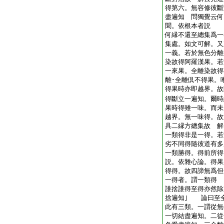
得第六。無容修彼斷
盡遍知 問獨覺云何
聞。依根本者説
何縁不還至總集爲一
集處。如文可解。又
一義。若於無色分離
染故得阿羅漢果。若
一來果。全離染故得
離･全離倶不得果。
得果時亦即越界。故
得斷立一遍知。爾時
果時得雖一味。而未
越界。無一味得。故
具二縁方總集故 解
一類得非是一得。若
劣不同得隨彼道有多
一類勝得。得前所得
説。依雜心論。得果
得得。故四諦無爲但
一得者。謂一類得
誰捨誰得至得亦然除
捨遍知｣ 論曰至
此有三類。一謂從無
一切結盡遍知。二從